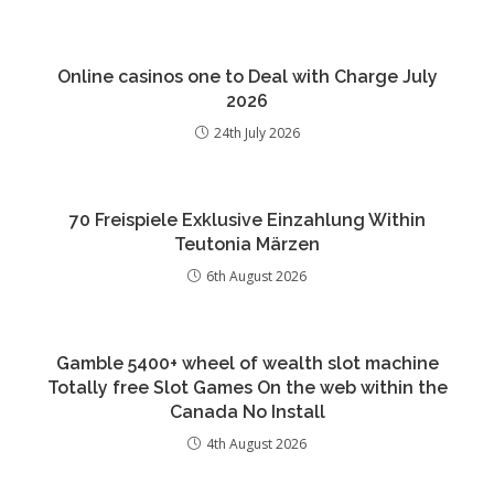
Online casinos one to Deal with Charge July
2026
24th July 2026
70 Freispiele Exklusive Einzahlung Within
Teutonia Märzen
6th August 2026
Gamble 5400+ wheel of wealth slot machine
Totally free Slot Games On the web within the
Canada No Install
4th August 2026