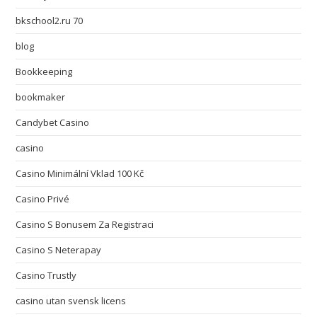
bkschool2.ru 70
blog
Bookkeeping
bookmaker
Candybet Casino
casino
Casino Minimální Vklad 100 Kč
Casino Privé
Casino S Bonusem Za Registraci
Casino S Neterapay
Casino Trustly
casino utan svensk licens