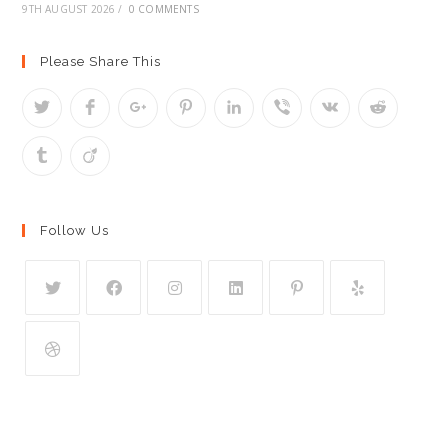
9TH AUGUST 2026
/
0 COMMENTS
Please Share This
Follow Us