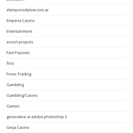
elemporiodelvw.com.ar
Emperia Casino
Entertainment
escort projects
Fast Payouts
first
Forex Trading
Gambling
Gambling/Casino
Games
generative ai adobe photoshop 3
Ginja Casino