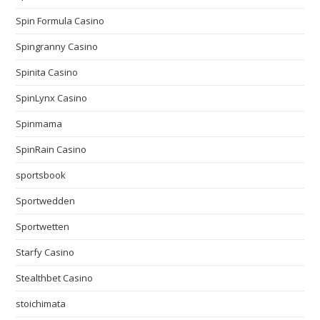
Spin Formula Casino
Spingranny Casino
Spinita Casino
SpinLynx Casino
Spinmama
SpinRain Casino
sportsbook
Sportwedden
Sportwetten
Starfy Casino
Stealthbet Casino
stoichimata