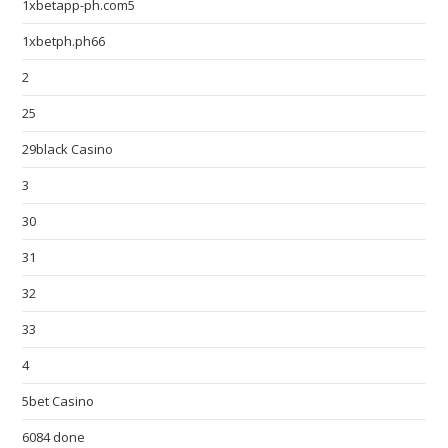
1xbetapp-ph.com5
1xbetph.ph66
2
25
29black Casino
3
30
31
32
33
4
5bet Casino
6084 done