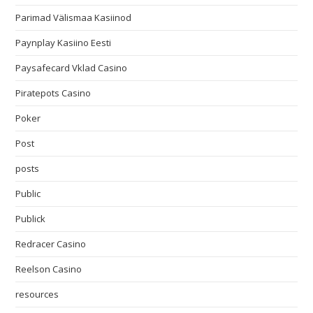
Parimad Välismaa Kasiinod
Paynplay Kasiino Eesti
Paysafecard Vklad Casino
Piratepots Casino
Poker
Post
posts
Public
Publick
Redracer Casino
Reelson Casino
resources