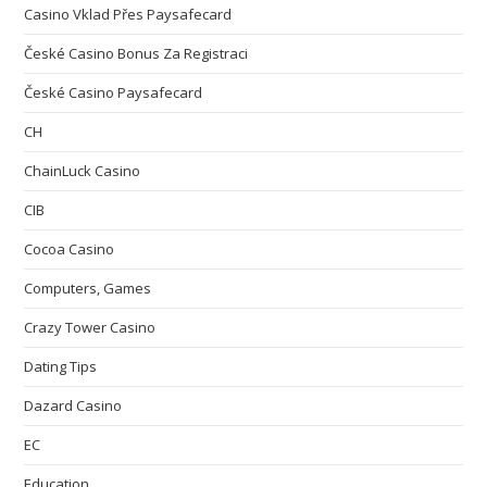
Casino Vklad Přes Paysafecard
České Casino Bonus Za Registraci
České Casino Paysafecard
CH
ChainLuck Casino
CIB
Cocoa Casino
Computers, Games
Crazy Tower Сasino
Dating Tips
Dazard Casino
EC
Education