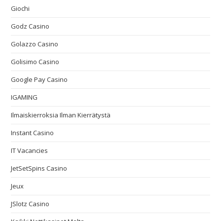
Giochi
Godz Casino
Golazzo Casino
Golisimo Casino
Google Pay Casino
IGAMING
Ilmaiskierroksia Ilman Kierrätystä
Instant Casino
IT Vacancies
JetSetSpins Casino
Jeux
JSlotz Casino