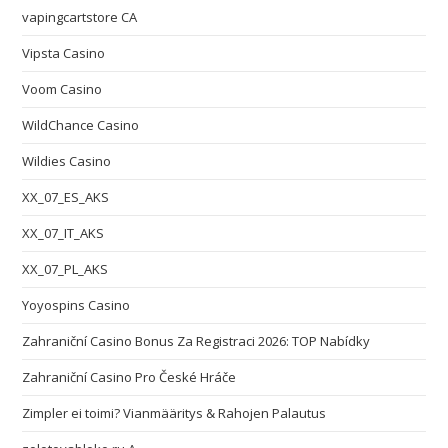
vapingcartstore CA
Vipsta Casino
Voom Casino
WildChance Casino
Wildies Casino
XX_07_ES_AKS
XX_07_IT_AKS
XX_07_PL_AKS
Yoyospins Casino
Zahraniční Casino Bonus Za Registraci 2026: TOP Nabídky
Zahraniční Casino Pro České Hráče
Zimpler ei toimi? Vianmääritys & Rahojen Palautus