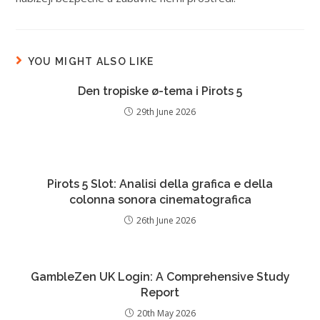
YOU MIGHT ALSO LIKE
Den tropiske ø-tema i Pirots 5
29th June 2026
Pirots 5 Slot: Analisi della grafica e della
colonna sonora cinematografica
26th June 2026
GambleZen UK Login: A Comprehensive Study
Report
20th May 2026