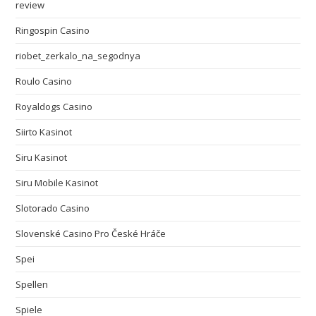
review
Ringospin Casino
riobet_zerkalo_na_segodnya
Roulo Casino
Royaldogs Casino
Siirto Kasinot
Siru Kasinot
Siru Mobile Kasinot
Slotorado Casino
Slovenské Casino Pro České Hráče
Spei
Spellen
Spiele