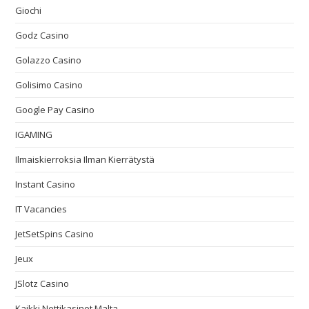
Giochi
Godz Casino
Golazzo Casino
Golisimo Casino
Google Pay Casino
IGAMING
Ilmaiskierroksia Ilman Kierrätystä
Instant Casino
IT Vacancies
JetSetSpins Casino
Jeux
JSlotz Casino
Kaikki Nettikasinot Malta