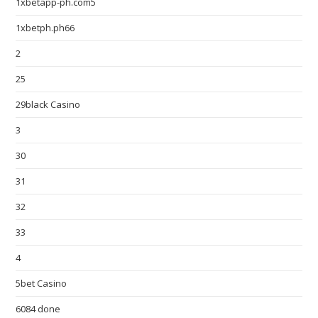
1xbetapp-ph.com5
1xbetph.ph66
2
25
29black Casino
3
30
31
32
33
4
5bet Casino
6084 done