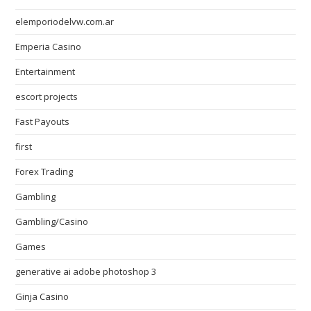
elemporiodelvw.com.ar
Emperia Casino
Entertainment
escort projects
Fast Payouts
first
Forex Trading
Gambling
Gambling/Casino
Games
generative ai adobe photoshop 3
Ginja Casino