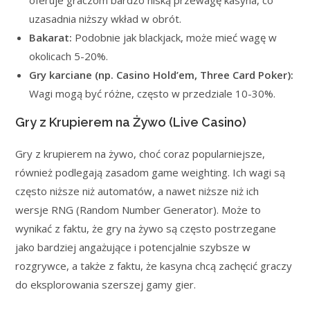
oferuje graczom bardzo niską przewagę kasyna, co
uzasadnia niższy wkład w obrót.
Bakarat:
Podobnie jak blackjack, może mieć wagę w
okolicach 5-20%.
Gry karciane (np. Casino Hold’em, Three Card Poker):
Wagi mogą być różne, często w przedziale 10-30%.
Gry z Krupierem na Żywo (Live Casino)
Gry z krupierem na żywo, choć coraz popularniejsze,
również podlegają zasadom game weighting. Ich wagi są
często niższe niż automatów, a nawet niższe niż ich
wersje RNG (Random Number Generator). Może to
wynikać z faktu, że gry na żywo są często postrzegane
jako bardziej angażujące i potencjalnie szybsze w
rozgrywce, a także z faktu, że kasyna chcą zachęcić graczy
do eksplorowania szerszej gamy gier.