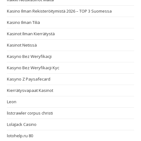
Kasino Ilman Rekisteröitymistä 2026 – TOP 3 Suomessa
Kasino Ilman Tiliä
Kasinot Ilman Kierrätystä
Kasinot Netissä
Kasyno Bez Weryfikacji
Kasyno Bez Weryfikacji Kyc
Kasyno Z Paysafecard
Kierrätysvapaat Kasinot
Leon
listcrawler corpus christi
LolaJack Casino
lotohelp.ru 80