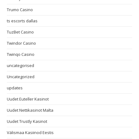
Trumo Casino
ts escorts dallas
TuzBet Casino
Twindor Casino
Twinqo Casino
uncategorised
Uncategorized
updates
Uudet Euteller Kasinot
Uudet Nettikasinot Malta
Uudet Trustly Kasinot
Välismaa Kasiinod Eestis