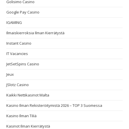
Golisimo Casino
Google Pay Casino
IGAMING
Ilmaiskierroksia Ilman Kierrätystä
Instant Casino
IT Vacancies
JetSetSpins Casino
Jeux
JSlotz Casino
Kaikki Nettikasinot Malta
Kasino Ilman Rekisteröitymistä 2026 – TOP 3 Suomessa
Kasino Ilman Tiliä
Kasinot Ilman Kierrätystä