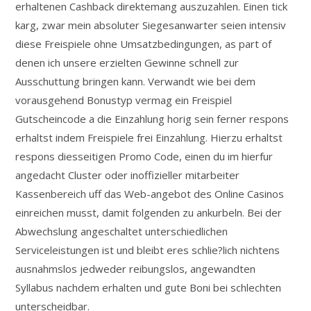
erhaltenen Cashback direktemang auszuzahlen. Einen tick
karg, zwar mein absoluter Siegesanwarter seien intensiv
diese Freispiele ohne Umsatzbedingungen, as part of
denen ich unsere erzielten Gewinne schnell zur
Ausschuttung bringen kann. Verwandt wie bei dem
vorausgehend Bonustyp vermag ein Freispiel
Gutscheincode a die Einzahlung horig sein ferner respons
erhaltst indem Freispiele frei Einzahlung. Hierzu erhaltst
respons diesseitigen Promo Code, einen du im hierfur
angedacht Cluster oder inoffizieller mitarbeiter
Kassenbereich uff das Web-angebot des Online Casinos
einreichen musst, damit folgenden zu ankurbeln. Bei der
Abwechslung angeschaltet unterschiedlichen
Serviceleistungen ist und bleibt eres schlie?lich nichtens
ausnahmslos jedweder reibungslos, angewandten
Syllabus nachdem erhalten und gute Boni bei schlechten
unterscheidbar.