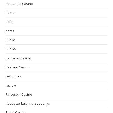
Piratepots Casino
Poker
Post
posts
Public
Publick
Redracer Casino
Reelson Casino
resources
review
Ringospin Casino
riobet_zerkalo_na_segodnya
Roulo Casino