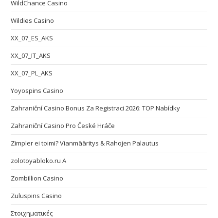
WildChance Casino
Wildies Casino
XX_07_ES_AKS
XX_07_IT_AKS
XX_07_PL_AKS
Yoyospins Casino
Zahraniční Casino Bonus Za Registraci 2026: TOP Nabídky
Zahraniční Casino Pro České Hráče
Zimpler ei toimi? Vianmääritys & Rahojen Palautus
zolotoyabloko.ru A
Zombillion Casino
Zuluspins Casino
Στοιχηματικές