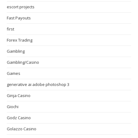
escort projects
Fast Payouts
first
Forex Trading
Gambling
Gambling/Casino
Games
generative ai adobe photoshop 3
Ginja Casino
Giochi
Godz Casino
Golazzo Casino