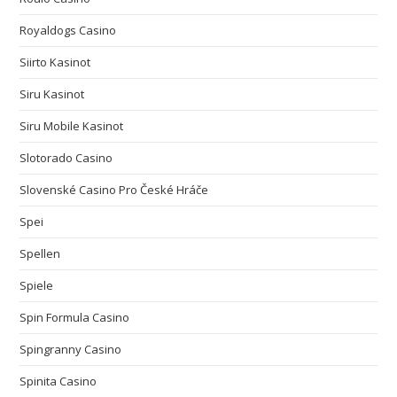
Royaldogs Casino
Siirto Kasinot
Siru Kasinot
Siru Mobile Kasinot
Slotorado Casino
Slovenské Casino Pro České Hráče
Spei
Spellen
Spiele
Spin Formula Casino
Spingranny Casino
Spinita Casino