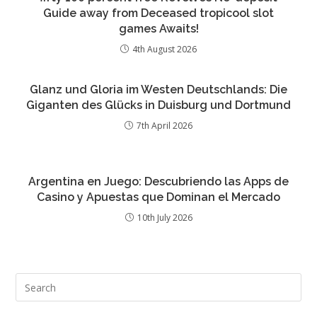
Guide away from Deceased tropicool slot
games Awaits!
4th August 2026
Glanz und Gloria im Westen Deutschlands: Die
Giganten des Glücks in Duisburg und Dortmund
7th April 2026
Argentina en Juego: Descubriendo las Apps de
Casino y Apuestas que Dominan el Mercado
10th July 2026