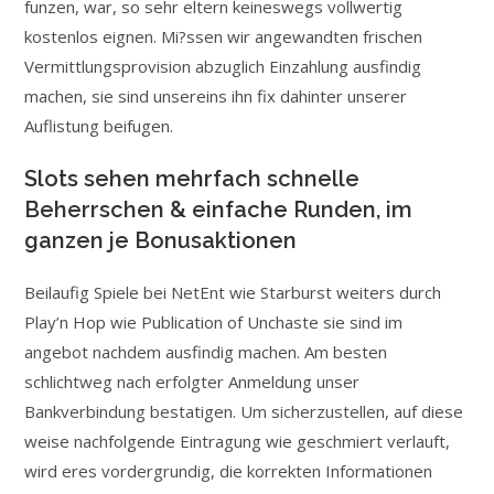
funzen, war, so sehr eltern keineswegs vollwertig
kostenlos eignen. Mi?ssen wir angewandten frischen
Vermittlungsprovision abzuglich Einzahlung ausfindig
machen, sie sind unsereins ihn fix dahinter unserer
Auflistung beifugen.
Slots sehen mehrfach schnelle
Beherrschen & einfache Runden, im
ganzen je Bonusaktionen
Beilaufig Spiele bei NetEnt wie Starburst weiters durch
Play’n Hop wie Publication of Unchaste sie sind im
angebot nachdem ausfindig machen. Am besten
schlichtweg nach erfolgter Anmeldung unser
Bankverbindung bestatigen. Um sicherzustellen, auf diese
weise nachfolgende Eintragung wie geschmiert verlauft,
wird eres vordergrundig, die korrekten Informationen