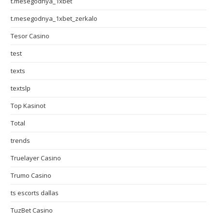
t.mesegodnya_1xbet
t.mesegodnya_1xbet_zerkalo
Tesor Casino
test
texts
textslp
Top Kasinot
Total
trends
Truelayer Casino
Trumo Casino
ts escorts dallas
TuzBet Casino