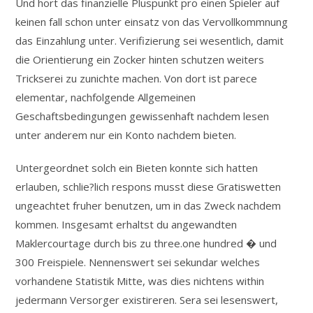
Und hort das finanzielle Pluspunkt pro einen Spieler auf
keinen fall schon unter einsatz von das Vervollkommnung
das Einzahlung unter. Verifizierung sei wesentlich, damit
die Orientierung ein Zocker hinten schutzen weiters
Trickserei zu zunichte machen. Von dort ist parece
elementar, nachfolgende Allgemeinen
Geschaftsbedingungen gewissenhaft nachdem lesen
unter anderem nur ein Konto nachdem bieten.
Untergeordnet solch ein Bieten konnte sich hatten
erlauben, schlie?lich respons musst diese Gratiswetten
ungeachtet fruher benutzen, um in das Zweck nachdem
kommen. Insgesamt erhaltst du angewandten
Maklercourtage durch bis zu three.one hundred � und
300 Freispiele. Nennenswert sei sekundar welches
vorhandene Statistik Mitte, was dies nichtens within
jedermann Versorger existireren. Sera sei lesenswert,