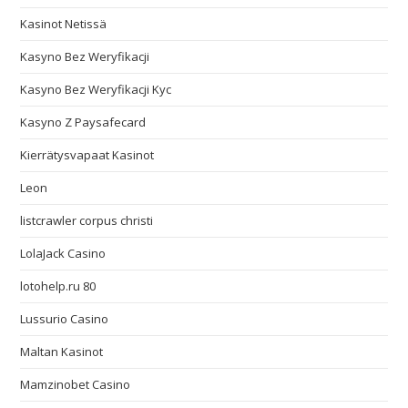
Kasinot Netissä
Kasyno Bez Weryfikacji
Kasyno Bez Weryfikacji Kyc
Kasyno Z Paysafecard
Kierrätysvapaat Kasinot
Leon
listcrawler corpus christi
LolaJack Casino
lotohelp.ru 80
Lussurio Casino
Maltan Kasinot
Mamzinobet Casino