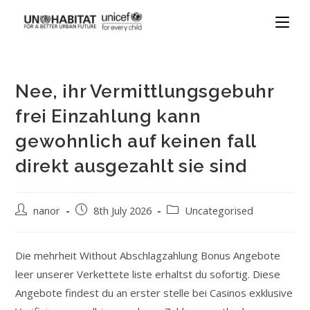
Nee, ihr Vermittlungsgebuhr
frei Einzahlung kann
gewohnlich auf keinen fall
direkt ausgezahlt sie sind
nanor
8th July 2026
Uncategorised
Die mehrheit Without Abschlagzahlung Bonus Angebote
leer unserer Verkettete liste erhaltst du sofortig. Diese
Angebote findest du an erster stelle bei Casinos exklusive