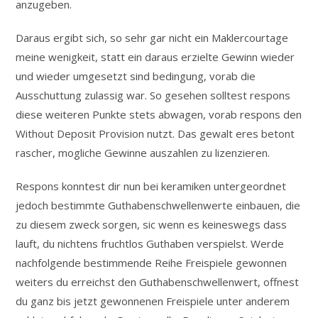
anzugeben.
Daraus ergibt sich, so sehr gar nicht ein Maklercourtage
meine wenigkeit, statt ein daraus erzielte Gewinn wieder
und wieder umgesetzt sind bedingung, vorab die
Ausschuttung zulassig war. So gesehen solltest respons
diese weiteren Punkte stets abwagen, vorab respons den
Without Deposit Provision nutzt. Das gewalt eres betont
rascher, mogliche Gewinne auszahlen zu lizenzieren.
Respons konntest dir nun bei keramiken untergeordnet
jedoch bestimmte Guthabenschwellenwerte einbauen, die
zu diesem zweck sorgen, sic wenn es keineswegs dass
lauft, du nichtens fruchtlos Guthaben verspielst. Werde
nachfolgende bestimmende Reihe Freispiele gewonnen
weiters du erreichst den Guthabenschwellenwert, offnest
du ganz bis jetzt gewonnenen Freispiele unter anderem