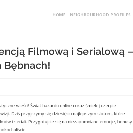
HOME
NEIGHBOURHOOD PROFILES
encją Filmową i Serialową 
a Bębnach!
styczne wieści! Świat hazardu online coraz śmielej czerpie
wizji. Dziś przyjrzymy się dziesięciu najlepszym slotom, które
mów i seriali. Przygotujcie się na niezapomniane emocje, bonusy 
okochaliście.