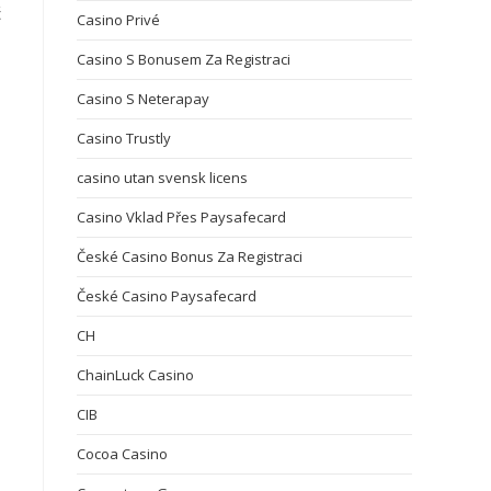
ć
Casino Privé
Casino S Bonusem Za Registraci
Casino S Neterapay
Casino Trustly
casino utan svensk licens
Casino Vklad Přes Paysafecard
České Casino Bonus Za Registraci
České Casino Paysafecard
CH
ChainLuck Casino
CIB
Cocoa Casino