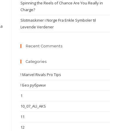
Spinning the Reels of Chance Are You Really in
Charge?
Slotmaskiner i Norge Fra Enkle Symboler til
na
Levende Verdener
Recent Comments
Categories
! Marvel Rivals Pro Tips
! Без рубрики
1
10_07_AU_AKS
11
12