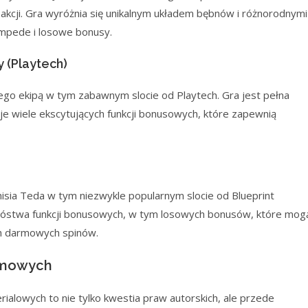
 akcji. Gra wyróżnia się unikalnym układem bębnów i różnorodnymi
tampede i losowe bonusy.
 (Playtech)
ego ekipą w tym zabawnym slocie od Playtech. Gra jest pełna
ruje wiele ekscytujących funkcji bonusowych, które zapewnią
sia Teda w tym niezwykle popularnym slocie od Blueprint
mnóstwa funkcji bonusowych, w tym losowych bonusów, które mog
ch darmowych spinów.
ilmowych
rialowych to nie tylko kwestia praw autorskich, ale przede