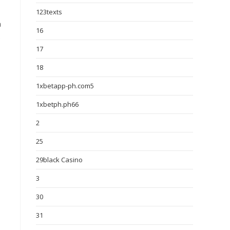
123texts
a
16
e
17
18
1xbetapp-ph.com5
1xbetph.ph66
2
25
29black Casino
3
30
31