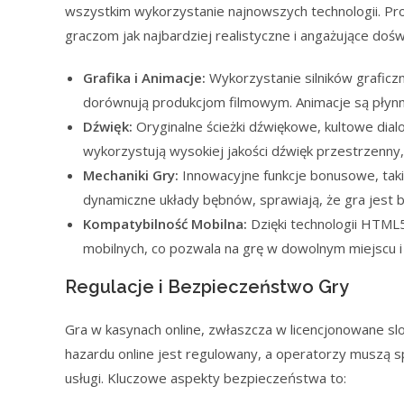
wszystkim wykorzystanie najnowszych technologii. Pr
graczom jak najbardziej realistyczne i angażujące doś
Grafika i Animacje:
Wykorzystanie silników graficzn
dorównują produkcjom filmowym. Animacje są płynn
Dźwięk:
Oryginalne ścieżki dźwiękowe, kultowe dialo
wykorzystują wysokiej jakości dźwięk przestrzenny,
Mechaniki Gry:
Innowacyjne funkcje bonusowe, taki
dynamiczne układy bębnów, sprawiają, że gra jest b
Kompatybilność Mobilna:
Dzięki technologii HTML5
mobilnych, co pozwala na grę w dowolnym miejscu i 
Regulacje i Bezpieczeństwo Gry
Gra w kasynach online, zwłaszcza w licencjonowane s
hazardu online jest regulowany, a operatorzy muszą 
usługi. Kluczowe aspekty bezpieczeństwa to: