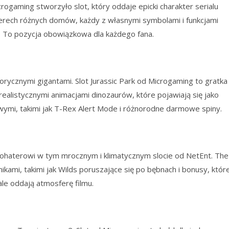
rogaming stworzyło slot, który oddaje epicki charakter serialu
rech różnych domów, każdy z własnymi symbolami i funkcjami
 To pozycja obowiązkowa dla każdego fana.
storycznymi gigantami. Slot Jurassic Park od Microgaming to gratka
realistycznymi animacjami dinozaurów, które pojawiają się jako
wymi, takimi jak T-Rex Alert Mode i różnorodne darmowe spiny.
ohaterowi w tym mrocznym i klimatycznym slocie od NetEnt. The
nikami, takimi jak Wilds poruszające się po bębnach i bonusy, któr
ale oddają atmosferę filmu.