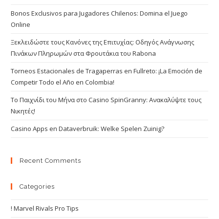
Bonos Exclusivos para Jugadores Chilenos: Domina el Juego
Online
Ξεκλειδώστε τους Κανόνες της Επιτυχίας: Οδηγός Ανάγνωσης
Πινάκων Πληρωμών στα Φρουτάκια του Rabona
Torneos Estacionales de Tragaperras en Fullreto: ¡La Emoción de
Competir Todo el Año en Colombia!
Το Παιχνίδι του Μήνα στο Casino SpinGranny: Ανακαλύψτε τους
Νικητές!
Casino Apps en Dataverbruik: Welke Spelen Zuinig?
Recent Comments
Categories
! Marvel Rivals Pro Tips