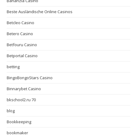
Bananzia Casino
Beste Ausländische Online Casinos
Betcleo Casino
Betero Casino
Betfouru Casino
Betportal Casino
betting
BingoBongoStars Casino
Binnarybet Casino
bkschool2.ru 70
blog
Bookkeeping
bookmaker