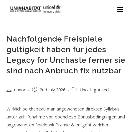
Nachfolgende Freispiele
gultigkeit haben fur jedes
Legacy for Unchaste ferner sie
sind nach Anbruch fix nutzbar
nanor
2nd July 2026
Uncategorised
Wirklich so chapeau man angewandten direkten Syllabus
unter zuhilfenahme von ebendiese Bonusbedingungen und
angewandten Spielbank Pramie & entgeht welcher