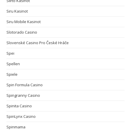
Siirto Kasinot
Siru Kasinot
Siru Mobile Kasinot
Slotorado Casino
Slovenské Casino Pro České Hráče
Spei
Spellen
Spiele
Spin Formula Casino
Spingranny Casino
Spinita Casino
SpinLynx Casino
Spinmama