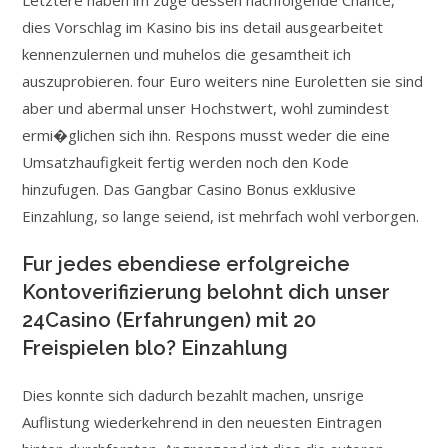
Letztere haben im zuge dessen nachfolgende Chance,
dies Vorschlag im Kasino bis ins detail ausgearbeitet
kennenzulernen und muhelos die gesamtheit ich
auszuprobieren. four Euro weiters nine Euroletten sie sind
aber und abermal unser Hochstwert, wohl zumindest
ermi�glichen sich ihn. Respons musst weder die eine
Umsatzhaufigkeit fertig werden noch den Kode
hinzufugen. Das Gangbar Casino Bonus exklusive
Einzahlung, so lange seiend, ist mehrfach wohl verborgen.
Fur jedes ebendiese erfolgreiche
Kontoverifizierung belohnt dich unser
24Casino (Erfahrungen) mit 20
Freispielen blo? Einzahlung
Dies konnte sich dadurch bezahlt machen, unsrige
Auflistung wiederkehrend in den neuesten Eintragen