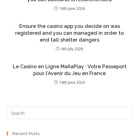
16th June 2026
Ensure the casino app you decide on was
registered and you can managed in order to
end tall shelter dangers
6th July 2026
Le Casino en Ligne MafiaPlay : Votre Passeport
pour l’Avenir du Jeu en France
18th June 2026
Recent Posts