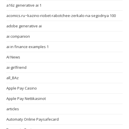
a16z generative ai 1
acomics.ru~kazino-riobet-rabotchee-zerkalo-na-segodnya 100
adobe generative ai
ai companion
ai in finance examples 1
AI News
ai-girlfriend
all_BAz
Apple Pay Casino
Apple Pay Nettikasinot
articles
Automaty Online Paysafecard