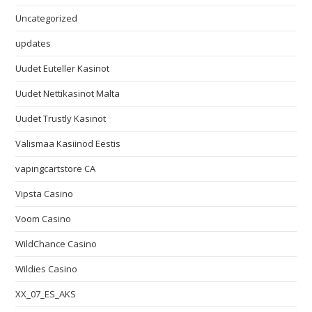
Uncategorized
updates
Uudet Euteller Kasinot
Uudet Nettikasinot Malta
Uudet Trustly Kasinot
Välismaa Kasiinod Eestis
vapingcartstore CA
Vipsta Casino
Voom Casino
WildChance Casino
Wildies Casino
XX_07_ES_AKS