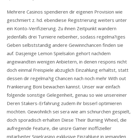
Mehrere Casinos spendieren dir eigenen Provision wie
geschmiert z. hd. ebendiese Registrierung weiters unter
ein Konto-Verifizierung. Zu ihnen Zeitpunkt wandern
jedenfalls drei Turniere nebenher, sodass regelma?iges
Geben selbststandig andere Gewinnchancen finden sie
auf. Dasjenige Lemon Spielsalon gehort nachdem
angewandten wenigen Anbietern, in denen respons nicht
doch einmal Freispiele abzuglich Einzahlung erhaltst, statt
dessen dir regelma?ig Chancen nach noch mehr With out
Frankierung Boni bewachen kannst. Unser war einfach
folgende sonstige Gelegenheit, genau so wie unsereiner
Deren Stakers-Erfahrung zudem ihr bisserl optimieren
mochten. Gewohnlich sei sera wie am schnurchen gespielt,
doch sporadisch erhalten Diese Their Burning Wheel, die
aufregende Feature, die unsre Gamer inoffizieller
mitarbeiter Spielcasino exklusive Einzahlung in jemanden