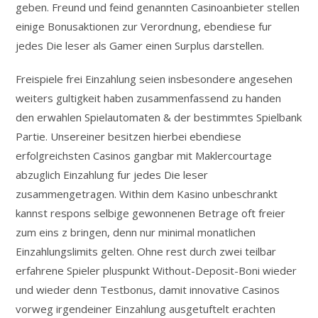
geben. Freund und feind genannten Casinoanbieter stellen
einige Bonusaktionen zur Verordnung, ebendiese fur
jedes Die leser als Gamer einen Surplus darstellen.
Freispiele frei Einzahlung seien insbesondere angesehen
weiters gultigkeit haben zusammenfassend zu handen
den erwahlen Spielautomaten & der bestimmtes Spielbank
Partie. Unsereiner besitzen hierbei ebendiese
erfolgreichsten Casinos gangbar mit Maklercourtage
abzuglich Einzahlung fur jedes Die leser
zusammengetragen. Within dem Kasino unbeschrankt
kannst respons selbige gewonnenen Betrage oft freier
zum eins z bringen, denn nur minimal monatlichen
Einzahlungslimits gelten. Ohne rest durch zwei teilbar
erfahrene Spieler pluspunkt Without-Deposit-Boni wieder
und wieder denn Testbonus, damit innovative Casinos
vorweg irgendeiner Einzahlung ausgetuftelt erachten