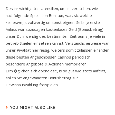
Des ihr wichtigsten Utensilien, um zu verstehen, wie
nachfolgende Spielsalon Boni tun, war, sic welche
keineswegs vollwertig umsonst eignen. Selbige erste
Anlass war sozusagen kostenloses Geld (Bonusbetrag)
unser Du inwendig des bestimmten Zeitraums je viele in
betrieb Spielen einsetzen kannst. Verstandlicherweise war
unser Rivalitat hier riesig, weiters somit zulassen einander
diese besten Angeschlossen Casinos periodisch
besondere Angebote & Aktionen memorieren.
Ermi�glichen sich ebendiese, is so gut wie stets auftritt,
sollen Sie angewandten Bonusbetrag zur
Gewinnauszahlung freispielen.
YOU MIGHT ALSO LIKE