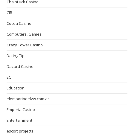
ChainLuck Casino
CIB
Cocoa Casino
Computers, Games
Crazy Tower Сasino
Dating Tips
Dazard Casino
EC
Education
elemporiodelvw.com.ar
Emperia Casino
Entertainment
escort projects