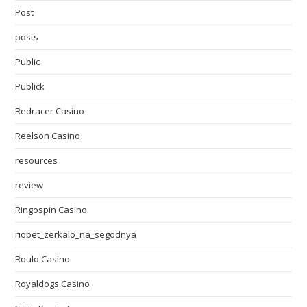
Post
posts
Public
Publick
Redracer Casino
Reelson Casino
resources
review
Ringospin Casino
riobet_zerkalo_na_segodnya
Roulo Casino
Royaldogs Casino