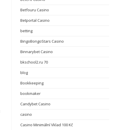
Betfouru Casino
Betportal Casino
betting
BingoBongoStars Casino
Binnarybet Casino
bkschool2.ru 70
blog
Bookkeeping
bookmaker
Candybet Casino
ą
casino
Casino Minimální Vklad 100 Kč