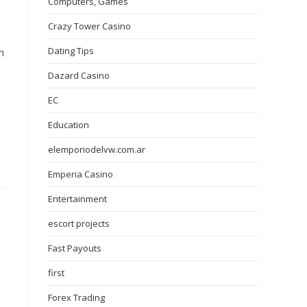
Computers, Games
Crazy Tower Сasino
Dating Tips
m
Dazard Casino
EC
Education
elemporiodelvw.com.ar
Emperia Casino
Entertainment
escort projects
Fast Payouts
first
Forex Trading