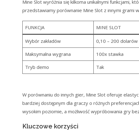
Mine Slot wyróżnia się kilkoma unikalnymi funkcjami, k
przedstawiamy porównanie Mine Slot z innymi grami
FUNKCJA
MINE SLOT
Wybór zakładów
0,10 – 200 dolarów
Maksymalna wygrana
100x stawka
Tryb demo
Tak
W porównaniu do innych gier, Mine Slot oferuje elasty
bardziej dostępnym dla graczy o różnych preferencja
wysokim poziomie, a możliwość wypróbowania gry bez
Kluczowe korzyści