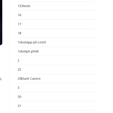
123texts
16
17
18
1xbetapp-ph.com5
1xbetph.ph66
2
25
i,
29black Casino
3
30
31