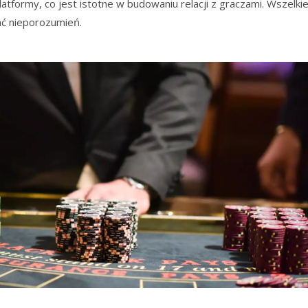
atformy, co jest istotne w budowaniu relacji z graczami. Wszelki
kać nieporozumień.