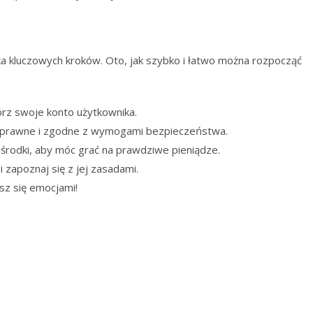
ka kluczowych kroków. Oto, jak szybko i łatwo można rozpocząć
órz swoje konto użytkownika.
oprawne i zgodne z wymogami bezpieczeństwa.
środki, aby móc grać na prawdziwe pieniądze.
i zapoznaj się z jej zasadami.
sz się emocjami!
.