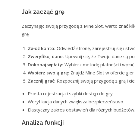
Jak zacząć grę
Zaczynając swoją przygodę z Mine Slot, warto znać kil
grę:
Załóż konto:
Odwiedź stronę, zarejestruj się i stw
Zweryfikuj dane:
Upewnij się, że Twoje dane są p
Dokonaj wpłaty:
Wybierz metodę płatności i wpłać 
Wybierz swoją grę:
Znajdź Mine Slot w ofercie gier 
Zacznij grać:
Rozpocznij swoją przygodę z grą i cie
Prosta rejestracja i szybki dostęp do gry.
Weryfikacja danych zwiększa bezpieczeństwo.
Elastyczny zakres obstawień dla różnych budżetów
Analiza funkcji