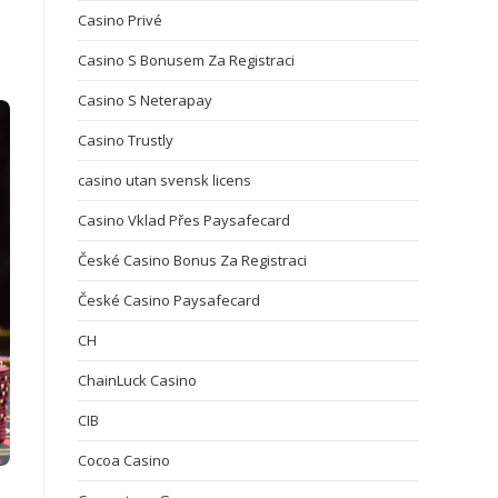
e
Casino Privé
Casino S Bonusem Za Registraci
Casino S Neterapay
Casino Trustly
casino utan svensk licens
Casino Vklad Přes Paysafecard
České Casino Bonus Za Registraci
České Casino Paysafecard
CH
ChainLuck Casino
CIB
Cocoa Casino