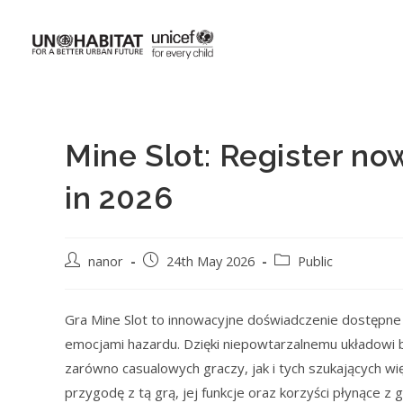
Mine Slot: Register no
in 2026
nanor
24th May 2026
Public
Gra Mine Slot to innowacyjne doświadczenie dostępne 
emocjami hazardu. Dzięki niepowtarzalnemu układowi b
zarówno casualowych graczy, jak i tych szukających w
przygodę z tą grą, jej funkcje oraz korzyści płynące z