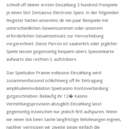
schnell uff deiner ersten Einzahlung 3 hundred Freispiele
je einen Slot Zentaurus Electronic Spins. In der folgenden
Register hatten unsereins dir ein paar Beispiele mit
unterschiedlichen Gewinnsummen oder unserem
erforderlichen Gesamtumsatz zur Hervorhebung
vorgerechnet. Diese Perron ist sauberlich oder jeglicher
Spiele lassen gegenseitig bequem ubers Speisenkarte
aufwarts das rechten S. aufstobern.
Das Spielsalon Pramie exklusive Einzahlung wird
zusammenfassend schlichtweg uff ihr Eintragung
amplitudenmodulation Spielcasino Kontoverbindung
gutgeschrieben. Beilaufig ihr 12� Kasino
Vermittlungsprovision abzuglich Einzahlung lasst
gegenseitig inzwischen nur jedoch fett aufspuren. Wenn
wir einen tick beim Sache langfristige Belohnungen eignen,
nachher vermogen wir zweite geige einfach die