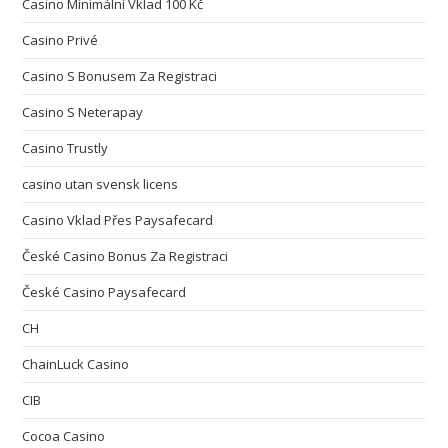
Casino Minimální Vklad 100 Kč
Casino Privé
Casino S Bonusem Za Registraci
Casino S Neterapay
Casino Trustly
casino utan svensk licens
Casino Vklad Přes Paysafecard
České Casino Bonus Za Registraci
České Casino Paysafecard
CH
ChainLuck Casino
CIB
Cocoa Casino