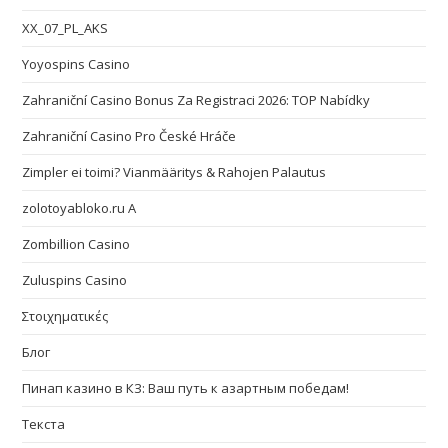
XX_07_PL_AKS
Yoyospins Casino
Zahraniční Casino Bonus Za Registraci 2026: TOP Nabídky
Zahraniční Casino Pro České Hráče
Zimpler ei toimi? Vianmääritys & Rahojen Palautus
zolotoyabloko.ru A
Zombillion Casino
Zuluspins Casino
Στοιχηματικές
Блог
Пинап казино в КЗ: Ваш путь к азартным победам!
Текста