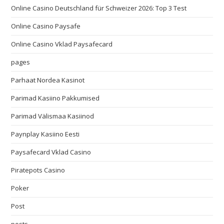
Online Casino Deutschland für Schweizer 2026: Top 3 Test
Online Casino Paysafe
Online Casino Vklad Paysafecard
pages
Parhaat Nordea Kasinot
Parimad Kasiino Pakkumised
Parimad Välismaa Kasiinod
Paynplay Kasiino Eesti
Paysafecard Vklad Casino
Piratepots Casino
Poker
Post