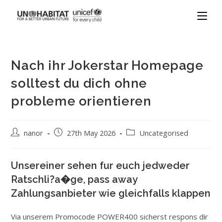
Nach ihr Jokerstar Homepage
solltest du dich ohne
probleme orientieren
nanor
27th May 2026
Uncategorised
Unsereiner sehen fur euch jedweder
Ratschli?a�ge, pass away
Zahlungsanbieter wie gleichfalls klappen
Via unserem Promocode POWER400 sicherst respons dir