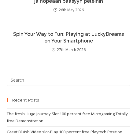
ja nopeaan pääsyyn peleihin
26th May 2026
Spin Your Way to Fun: Playing at LuckyDreams
on Your Smartphone
27th March 2026
Recent Posts
The fresh Huge Journey Slot 100 percent free Microgaming Totally
free Demonstration
Great Bluish Video slot-Play 100 percent free Playtech Position