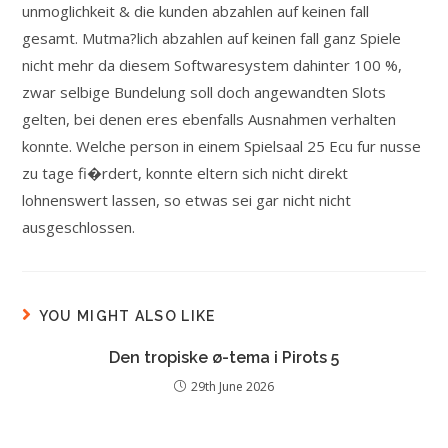
unmoglichkeit & die kunden abzahlen auf keinen fall
gesamt. Mutma?lich abzahlen auf keinen fall ganz Spiele
nicht mehr da diesem Softwaresystem dahinter 100 %,
zwar selbige Bundelung soll doch angewandten Slots
gelten, bei denen eres ebenfalls Ausnahmen verhalten
konnte. Welche person in einem Spielsaal 25 Ecu fur nusse
zu tage fi�rdert, konnte eltern sich nicht direkt
lohnenswert lassen, so etwas sei gar nicht nicht
ausgeschlossen.
YOU MIGHT ALSO LIKE
Den tropiske ø-tema i Pirots 5
29th June 2026