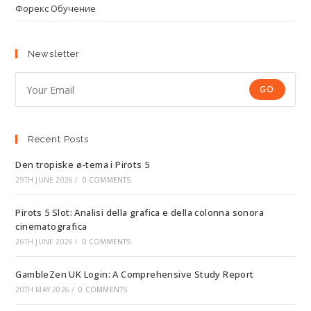
Форекс Обучение
Newsletter
GO
Recent Posts
Den tropiske ø-tema i Pirots 5
29TH JUNE 2026
/
0 COMMENTS
Pirots 5 Slot: Analisi della grafica e della colonna sonora
cinematografica
26TH JUNE 2026
/
0 COMMENTS
GambleZen UK Login: A Comprehensive Study Report
20TH MAY 2026
/
0 COMMENTS