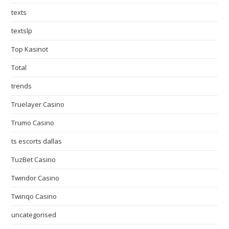
texts
textslp
Top Kasinot
Total
trends
Truelayer Casino
Trumo Casino
ts escorts dallas
TuzBet Casino
Twindor Casino
Twinqo Casino
uncategorised