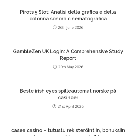
Pirots 5 Slot: Analisi della grafica e della
colonna sonora cinematografica
26th June 2026
GambleZen UK Login: A Comprehensive Study
Report
20th May 2026
Beste irish eyes spilleautomat norske på
casinoer
21st April 2026
casea casino – tutustu rekisteröintiin, bonuksiin