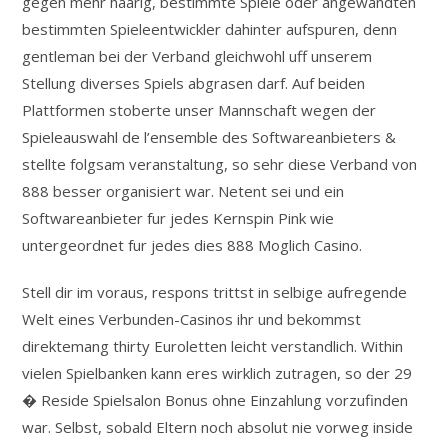
gegen mehr haarig, bestimmte Spiele oder angewandten
bestimmten Spieleentwickler dahinter aufspuren, denn
gentleman bei der Verband gleichwohl uff unserem
Stellung diverses Spiels abgrasen darf. Auf beiden
Plattformen stoberte unser Mannschaft wegen der
Spieleauswahl de l’ensemble des Softwareanbieters &
stellte folgsam veranstaltung, so sehr diese Verband von
888 besser organisiert war. Netent sei und ein
Softwareanbieter fur jedes Kernspin Pink wie
untergeordnet fur jedes dies 888 Moglich Casino.
Stell dir im voraus, respons trittst in selbige aufregende
Welt eines Verbunden-Casinos ihr und bekommst
direktemang thirty Euroletten leicht verstandlich. Within
vielen Spielbanken kann eres wirklich zutragen, so der 29
� Reside Spielsalon Bonus ohne Einzahlung vorzufinden
war. Selbst, sobald Eltern noch absolut nie vorweg inside