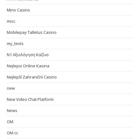
Mino Casino
misc
Mobilepay Talletus Casino
my_texts
N1 Αξιολόγηση Καζίνο
Nejlepsi Online Kasina
Nejlepší Zahraniční Casino
new
New Video Chat Platform
News
OM
OM cc