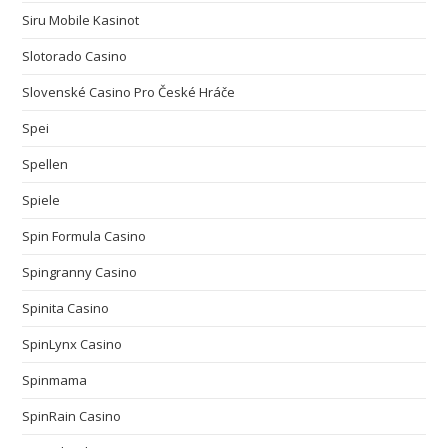
Siru Mobile Kasinot
Slotorado Casino
Slovenské Casino Pro České Hráče
Spei
Spellen
Spiele
Spin Formula Casino
Spingranny Casino
Spinita Casino
SpinLynx Casino
Spinmama
SpinRain Casino