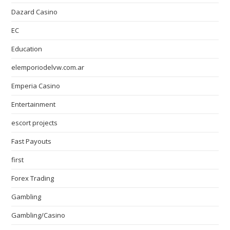
Dazard Casino
EC
Education
elemporiodelvw.com.ar
Emperia Casino
Entertainment
escort projects
Fast Payouts
first
Forex Trading
Gambling
Gambling/Casino