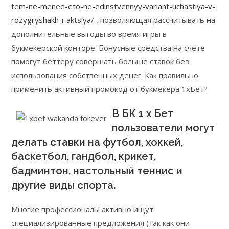
tem-ne-menee-eto-ne-edinstvennyy-variant-uchastiya-v-
rozygryshakh-i-aktsiya/
, позволяющая рассчитывать на
дополнительные выгоды во время игры в
букмекерской конторе. Бонусные средства на счете
помогут беттеру совершать больше ставок без
использования собственных денег. Как правильно
применить активный промокод от букмекера 1хБет?
В БК 1 х Бет
пользователи могут
делать ставки на футбол, хоккей,
баскетбол, гандбол, крикет,
бадминтон, настольный теннис и
другие виды спорта.
Многие профессионалы активно ищут
специализированные предложения (так как они