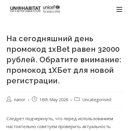
На сегодняшний день
промокод 1xBet равен 32000
рублей. Обратите внимание:
промокод 1ХБет для новой
регистрации.
nanor
16th May 2026
Uncategorised
Следует подчеркнуть, что перед использованием
настоятельно советуем проверить актуальность