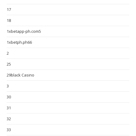
17
18
1xbetapp-ph.com5
1xbetph.ph66
2
25
29black Casino
3
30
31
32
33