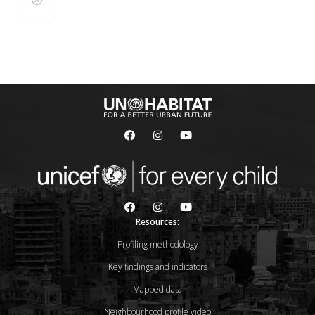
Resources:
Profiling methodology
Key findings and indicators
Mapped data
Neighbourhood profile video