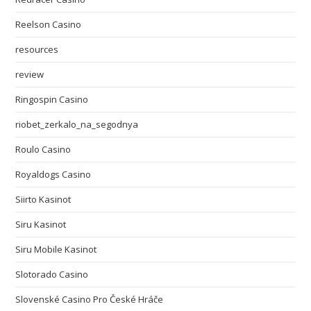
Reelson Casino
resources
review
Ringospin Casino
riobet_zerkalo_na_segodnya
Roulo Casino
Royaldogs Casino
Siirto Kasinot
Siru Kasinot
Siru Mobile Kasinot
Slotorado Casino
Slovenské Casino Pro České Hráče