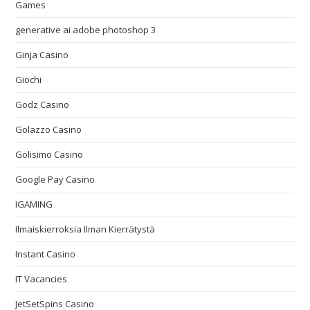
Games
generative ai adobe photoshop 3
Ginja Casino
Giochi
Godz Casino
Golazzo Casino
Golisimo Casino
Google Pay Casino
IGAMING
Ilmaiskierroksia Ilman Kierrätystä
Instant Casino
IT Vacancies
JetSetSpins Casino