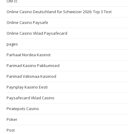
OM cc
Online Casino Deutschland für Schweizer 2026: Top 3 Test
Online Casino Paysafe
Online Casino Vklad Paysafecard
pages
Parhaat Nordea Kasinot
Parimad Kasiino Pakkumised
Parimad Välismaa Kasiinod
Paynplay Kasiino Eesti
Paysafecard Vklad Casino
Piratepots Casino
Poker
Post