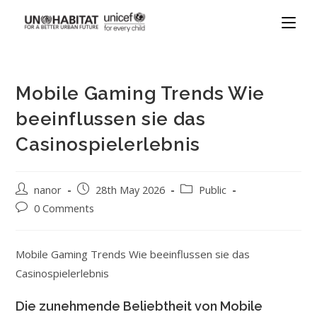
Mobile Gaming Trends Wie
beeinflussen sie das
Casinospielerlebnis
nanor
28th May 2026
Public
0 Comments
Mobile Gaming Trends Wie beeinflussen sie das
Casinospielerlebnis
Die zunehmende Beliebtheit von Mobile