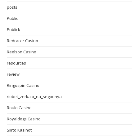
posts
Public
Publick
Redracer Casino
Reelson Casino
resources
review
Ringospin Casino
riobet_zerkalo_na_segodnya
Roulo Casino
Royaldogs Casino
Siirto Kasinot