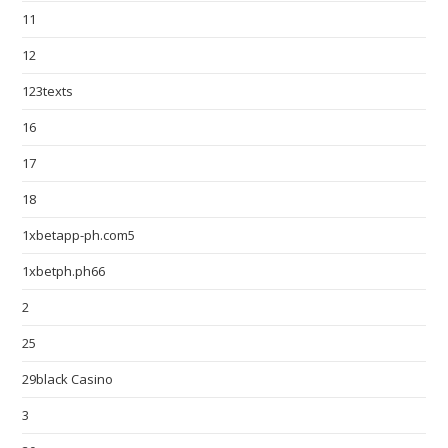
11
12
123texts
16
17
18
1xbetapp-ph.com5
1xbetph.ph66
2
25
29black Casino
3