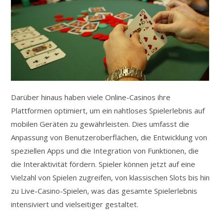
Darüber hinaus haben viele Online-Casinos ihre
Plattformen optimiert, um ein nahtloses Spielerlebnis auf
mobilen Geräten zu gewährleisten. Dies umfasst die
Anpassung von Benutzeroberflächen, die Entwicklung von
speziellen Apps und die Integration von Funktionen, die
die Interaktivität fördern. Spieler können jetzt auf eine
Vielzahl von Spielen zugreifen, von klassischen Slots bis hin
zu Live-Casino-Spielen, was das gesamte Spielerlebnis
intensiviert und vielseitiger gestaltet.