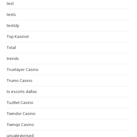
test
texts
textslp
Top Kasinot
Total
trends
Truelayer Casino
Trumo Casino
ts escorts dallas
TuzBet Casino
Twindor Casino
Twinqo Casino
uncategorised