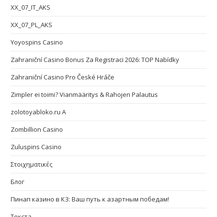
XX_07_IT_AKS
XX_07_PL_AKS
Yoyospins Casino
Zahraniční Casino Bonus Za Registraci 2026: TOP Nabídky
Zahraniční Casino Pro České Hráče
Zimpler ei toimi? Vianmääritys & Rahojen Palautus
zolotoyabloko.ru A
Zombillion Casino
Zuluspins Casino
Στοιχηματικές
Блог
Пинап казино в КЗ: Ваш путь к азартным победам!
Текста