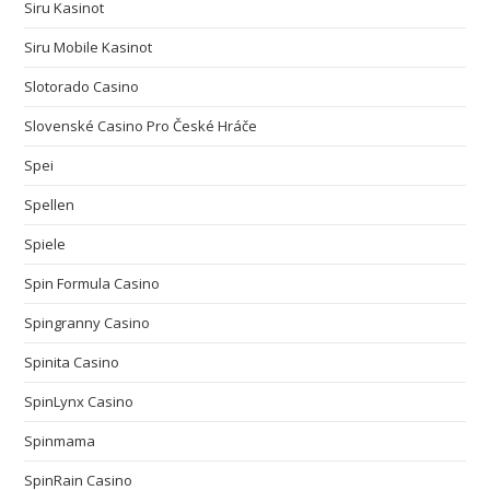
Siru Kasinot
Siru Mobile Kasinot
Slotorado Casino
Slovenské Casino Pro České Hráče
Spei
Spellen
Spiele
Spin Formula Casino
Spingranny Casino
Spinita Casino
SpinLynx Casino
Spinmama
SpinRain Casino