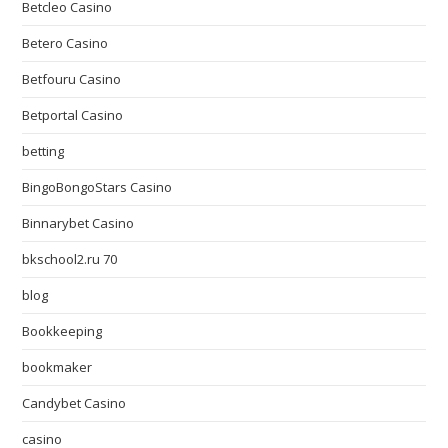
Betcleo Casino
Betero Casino
Betfouru Casino
Betportal Casino
betting
BingoBongoStars Casino
Binnarybet Casino
bkschool2.ru 70
blog
Bookkeeping
bookmaker
Candybet Casino
casino