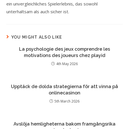
ein unvergleichliches Spielerlebnis, das sowohl
unterhaltsam als auch sicher ist.
YOU MIGHT ALSO LIKE
La psychologie des jeux comprendre les
motivations des joueurs chez playid
4th May 2026
Upptäck de dolda strategierna för att vinna på
onlinecasinon
5th March 2026
Avslöja hemligheterna bakom framgångsrika