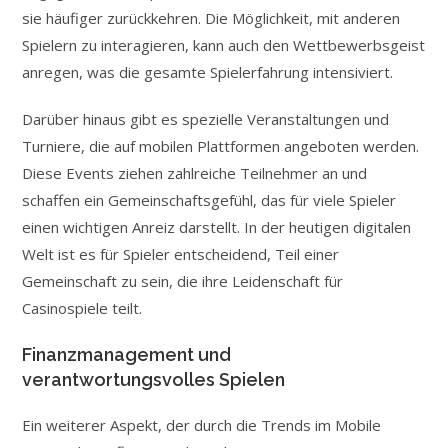
sie häufiger zurückkehren. Die Möglichkeit, mit anderen
Spielern zu interagieren, kann auch den Wettbewerbsgeist
anregen, was die gesamte Spielerfahrung intensiviert.
Darüber hinaus gibt es spezielle Veranstaltungen und
Turniere, die auf mobilen Plattformen angeboten werden.
Diese Events ziehen zahlreiche Teilnehmer an und
schaffen ein Gemeinschaftsgefühl, das für viele Spieler
einen wichtigen Anreiz darstellt. In der heutigen digitalen
Welt ist es für Spieler entscheidend, Teil einer
Gemeinschaft zu sein, die ihre Leidenschaft für
Casinospiele teilt.
Finanzmanagement und
verantwortungsvolles Spielen
Ein weiterer Aspekt, der durch die Trends im Mobile