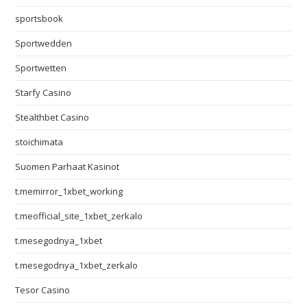
sportsbook
Sportwedden
Sportwetten
Starfy Casino
Stealthbet Casino
stoichimata
Suomen Parhaat Kasinot
t.memirror_1xbet_working
t.meofficial_site_1xbet_zerkalo
t.mesegodnya_1xbet
t.mesegodnya_1xbet_zerkalo
Tesor Casino