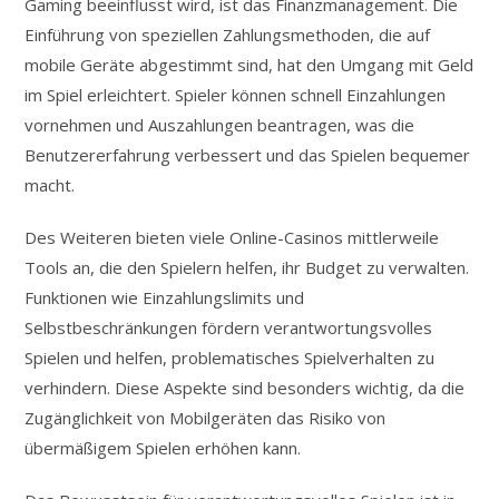
Gaming beeinflusst wird, ist das Finanzmanagement. Die
Einführung von speziellen Zahlungsmethoden, die auf
mobile Geräte abgestimmt sind, hat den Umgang mit Geld
im Spiel erleichtert. Spieler können schnell Einzahlungen
vornehmen und Auszahlungen beantragen, was die
Benutzererfahrung verbessert und das Spielen bequemer
macht.
Des Weiteren bieten viele Online-Casinos mittlerweile
Tools an, die den Spielern helfen, ihr Budget zu verwalten.
Funktionen wie Einzahlungslimits und
Selbstbeschränkungen fördern verantwortungsvolles
Spielen und helfen, problematisches Spielverhalten zu
verhindern. Diese Aspekte sind besonders wichtig, da die
Zugänglichkeit von Mobilgeräten das Risiko von
übermäßigem Spielen erhöhen kann.