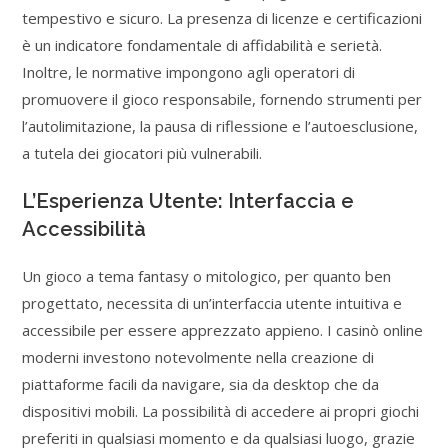
tempestivo e sicuro. La presenza di licenze e certificazioni
è un indicatore fondamentale di affidabilità e serietà.
Inoltre, le normative impongono agli operatori di
promuovere il gioco responsabile, fornendo strumenti per
l’autolimitazione, la pausa di riflessione e l’autoesclusione,
a tutela dei giocatori più vulnerabili.
L’Esperienza Utente: Interfaccia e
Accessibilità
Un gioco a tema fantasy o mitologico, per quanto ben
progettato, necessita di un’interfaccia utente intuitiva e
accessibile per essere apprezzato appieno. I casinò online
moderni investono notevolmente nella creazione di
piattaforme facili da navigare, sia da desktop che da
dispositivi mobili. La possibilità di accedere ai propri giochi
preferiti in qualsiasi momento e da qualsiasi luogo, grazie