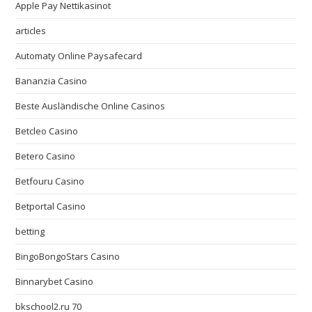
Apple Pay Nettikasinot
articles
Automaty Online Paysafecard
Bananzia Casino
Beste Ausländische Online Casinos
Betcleo Casino
Betero Casino
Betfouru Casino
Betportal Casino
betting
BingoBongoStars Casino
Binnarybet Casino
bkschool2.ru 70