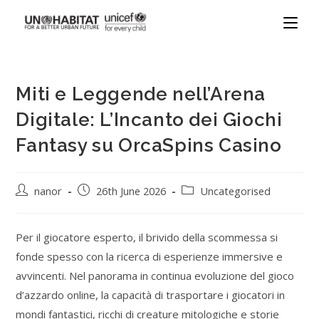
Miti e Leggende nell’Arena
Digitale: L’Incanto dei Giochi
Fantasy su OrcaSpins Casino
nanor
26th June 2026
Uncategorised
Per il giocatore esperto, il brivido della scommessa si
fonde spesso con la ricerca di esperienze immersive e
avvincenti. Nel panorama in continua evoluzione del gioco
d’azzardo online, la capacità di trasportare i giocatori in
mondi fantastici, ricchi di creature mitologiche e storie