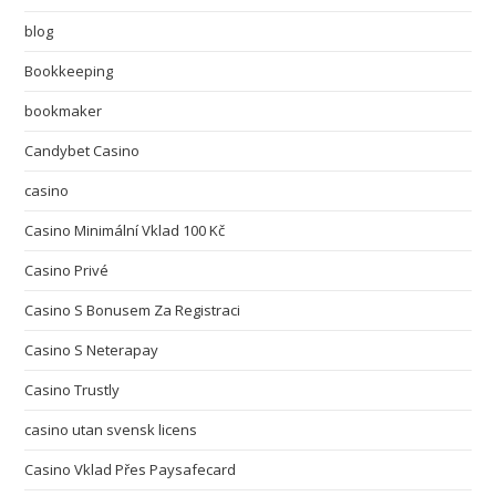
blog
Bookkeeping
bookmaker
Candybet Casino
casino
Casino Minimální Vklad 100 Kč
Casino Privé
Casino S Bonusem Za Registraci
Casino S Neterapay
Casino Trustly
casino utan svensk licens
Casino Vklad Přes Paysafecard