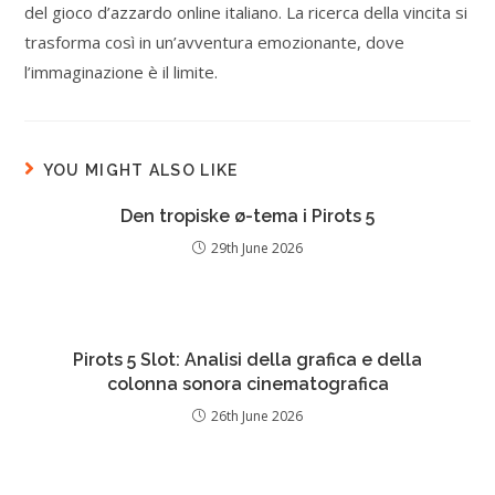
del gioco d’azzardo online italiano. La ricerca della vincita si
trasforma così in un’avventura emozionante, dove
l’immaginazione è il limite.
YOU MIGHT ALSO LIKE
Den tropiske ø-tema i Pirots 5
29th June 2026
Pirots 5 Slot: Analisi della grafica e della
colonna sonora cinematografica
26th June 2026