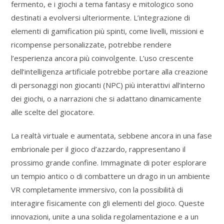
fermento, e i giochi a tema fantasy e mitologico sono
destinati a evolversi ulteriormente. L’integrazione di
elementi di gamification più spinti, come livelli, missioni e
ricompense personalizzate, potrebbe rendere
l’esperienza ancora più coinvolgente. L’uso crescente
dell’intelligenza artificiale potrebbe portare alla creazione
di personaggi non giocanti (NPC) più interattivi all’interno
dei giochi, o a narrazioni che si adattano dinamicamente
alle scelte del giocatore.
La realtà virtuale e aumentata, sebbene ancora in una fase
embrionale per il gioco d’azzardo, rappresentano il
prossimo grande confine. Immaginate di poter esplorare
un tempio antico o di combattere un drago in un ambiente
VR completamente immersivo, con la possibilità di
interagire fisicamente con gli elementi del gioco. Queste
innovazioni, unite a una solida regolamentazione e a un