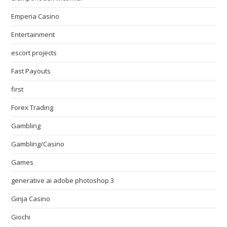
Emperia Casino
Entertainment
escort projects
Fast Payouts
first
Forex Trading
Gambling
Gambling/Casino
Games
generative ai adobe photoshop 3
Ginja Casino
Giochi