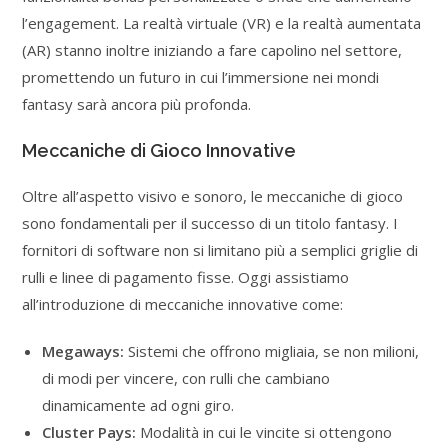
l’engagement. La realtà virtuale (VR) e la realtà aumentata
(AR) stanno inoltre iniziando a fare capolino nel settore,
promettendo un futuro in cui l’immersione nei mondi
fantasy sarà ancora più profonda.
Meccaniche di Gioco Innovative
Oltre all’aspetto visivo e sonoro, le meccaniche di gioco
sono fondamentali per il successo di un titolo fantasy. I
fornitori di software non si limitano più a semplici griglie di
rulli e linee di pagamento fisse. Oggi assistiamo
all’introduzione di meccaniche innovative come:
Megaways:
Sistemi che offrono migliaia, se non milioni,
di modi per vincere, con rulli che cambiano
dinamicamente ad ogni giro.
Cluster Pays:
Modalità in cui le vincite si ottengono