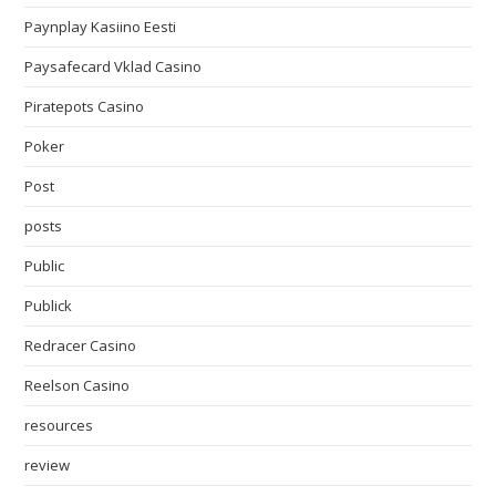
Paynplay Kasiino Eesti
Paysafecard Vklad Casino
Piratepots Casino
Poker
Post
posts
Public
Publick
Redracer Casino
Reelson Casino
resources
review