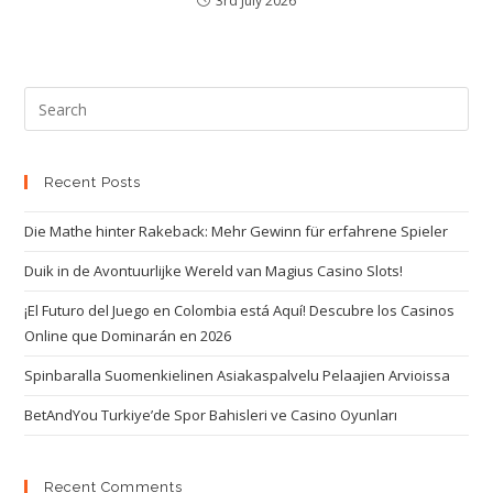
3rd July 2026
Recent Posts
Die Mathe hinter Rakeback: Mehr Gewinn für erfahrene Spieler
Duik in de Avontuurlijke Wereld van Magius Casino Slots!
¡El Futuro del Juego en Colombia está Aquí! Descubre los Casinos
Online que Dominarán en 2026
Spinbaralla Suomenkielinen Asiakaspalvelu Pelaajien Arvioissa
BetAndYou Turkiye’de Spor Bahisleri ve Casino Oyunları
Recent Comments