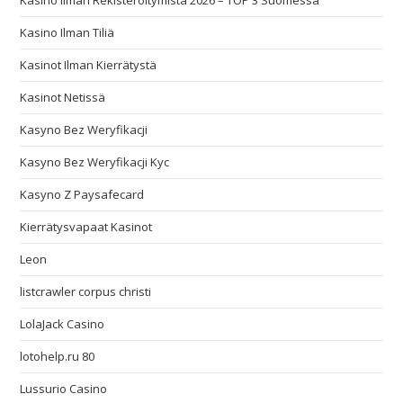
Kasino Ilman Rekisteröitymistä 2026 – TOP 3 Suomessa
Kasino Ilman Tiliä
Kasinot Ilman Kierrätystä
Kasinot Netissä
Kasyno Bez Weryfikacji
Kasyno Bez Weryfikacji Kyc
Kasyno Z Paysafecard
Kierrätysvapaat Kasinot
Leon
listcrawler corpus christi
LolaJack Casino
lotohelp.ru 80
Lussurio Casino