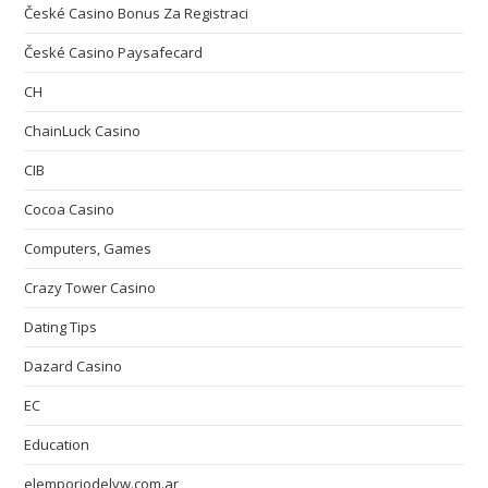
České Casino Bonus Za Registraci
České Casino Paysafecard
CH
ChainLuck Casino
CIB
Cocoa Casino
Computers, Games
Crazy Tower Сasino
Dating Tips
Dazard Casino
EC
Education
elemporiodelvw.com.ar