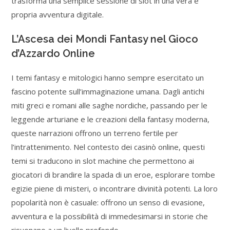
trasforma una semplice sessione di slot in una vera e
propria avventura digitale.
L’Ascesa dei Mondi Fantasy nel Gioco
d’Azzardo Online
I temi fantasy e mitologici hanno sempre esercitato un
fascino potente sull’immaginazione umana. Dagli antichi
miti greci e romani alle saghe nordiche, passando per le
leggende arturiane e le creazioni della fantasy moderna,
queste narrazioni offrono un terreno fertile per
l’intrattenimento. Nel contesto dei casinò online, questi
temi si traducono in slot machine che permettono ai
giocatori di brandire la spada di un eroe, esplorare tombe
egizie piene di misteri, o incontrare divinità potenti. La loro
popolarità non è casuale: offrono un senso di evasione,
avventura e la possibilità di immedesimarsi in storie che