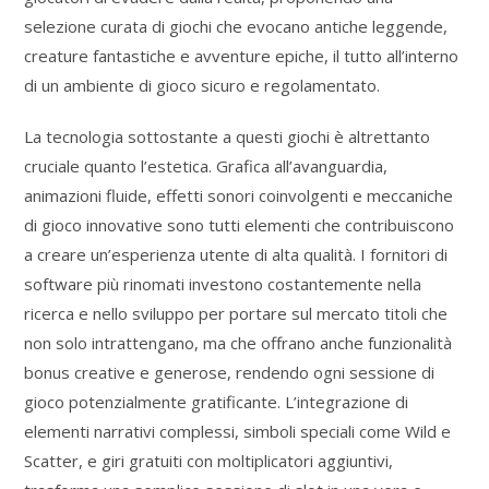
selezione curata di giochi che evocano antiche leggende,
creature fantastiche e avventure epiche, il tutto all’interno
di un ambiente di gioco sicuro e regolamentato.
La tecnologia sottostante a questi giochi è altrettanto
cruciale quanto l’estetica. Grafica all’avanguardia,
animazioni fluide, effetti sonori coinvolgenti e meccaniche
di gioco innovative sono tutti elementi che contribuiscono
a creare un’esperienza utente di alta qualità. I fornitori di
software più rinomati investono costantemente nella
ricerca e nello sviluppo per portare sul mercato titoli che
non solo intrattengano, ma che offrano anche funzionalità
bonus creative e generose, rendendo ogni sessione di
gioco potenzialmente gratificante. L’integrazione di
elementi narrativi complessi, simboli speciali come Wild e
Scatter, e giri gratuiti con moltiplicatori aggiuntivi,