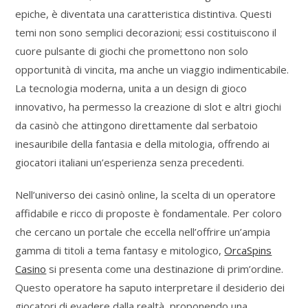
epiche, è diventata una caratteristica distintiva. Questi
temi non sono semplici decorazioni; essi costituiscono il
cuore pulsante di giochi che promettono non solo
opportunità di vincita, ma anche un viaggio indimenticabile.
La tecnologia moderna, unita a un design di gioco
innovativo, ha permesso la creazione di slot e altri giochi
da casinò che attingono direttamente dal serbatoio
inesauribile della fantasia e della mitologia, offrendo ai
giocatori italiani un’esperienza senza precedenti.
Nell’universo dei casinò online, la scelta di un operatore
affidabile e ricco di proposte è fondamentale. Per coloro
che cercano un portale che eccella nell’offrire un’ampia
gamma di titoli a tema fantasy e mitologico,
OrcaSpins
Casino
si presenta come una destinazione di prim’ordine.
Questo operatore ha saputo interpretare il desiderio dei
giocatori di evadere dalla realtà, proponendo una