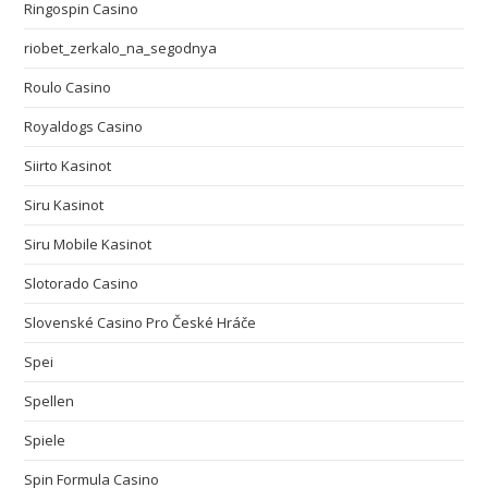
Ringospin Casino
riobet_zerkalo_na_segodnya
Roulo Casino
Royaldogs Casino
Siirto Kasinot
Siru Kasinot
Siru Mobile Kasinot
Slotorado Casino
Slovenské Casino Pro České Hráče
Spei
Spellen
Spiele
Spin Formula Casino