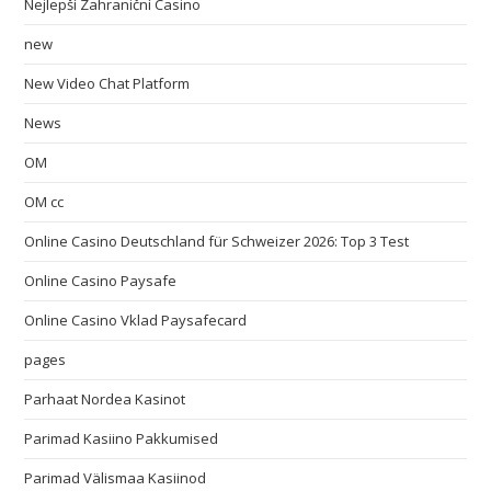
Nejlepší Zahraniční Casino
new
New Video Chat Platform
News
OM
OM cc
Online Casino Deutschland für Schweizer 2026: Top 3 Test
Online Casino Paysafe
Online Casino Vklad Paysafecard
pages
Parhaat Nordea Kasinot
Parimad Kasiino Pakkumised
Parimad Välismaa Kasiinod