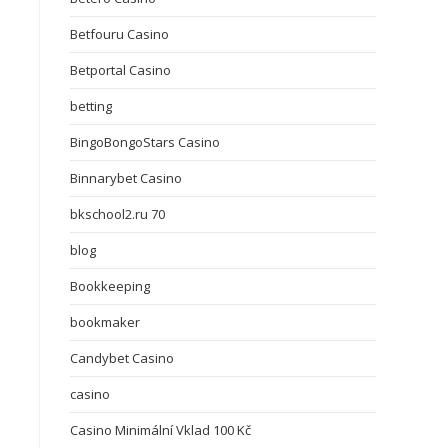
Betfouru Casino
Betportal Casino
betting
BingoBongoStars Casino
Binnarybet Casino
bkschool2.ru 70
blog
Bookkeeping
bookmaker
Candybet Casino
casino
Casino Minimální Vklad 100 Kč