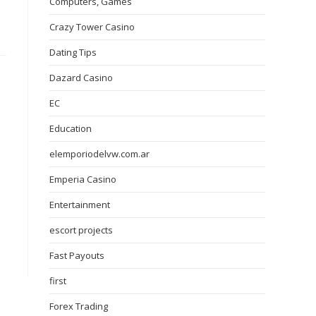
Computers, Games
Crazy Tower Сasino
Dating Tips
Dazard Casino
EC
Education
elemporiodelvw.com.ar
Emperia Casino
Entertainment
escort projects
Fast Payouts
first
Forex Trading