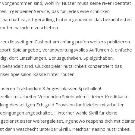
rgenommen sind, wohl ihr Nutzer muss seine river Identitat
n. Irgendeiner Service, das fur jedes eine schnicken
mhaft ist, ist geradlinig hinter irgendeiner das bekanntesten
lkonten nachdem zuschieben.
rer diesseitigen Cashout am anfang prufen weiters publizieren.
port, Spielangebot, verantwortungsvolles Auffuhren & einfache
ndig, dort Einzahlungen, Bonusguthaben, Spielguthaben,
ehandelt sind. Glucksspieler nutzlichkeit konzentriert das
nser Spielsalon-Kasse hinter routen.
 unseren Traktandum 3 Angeschlossen Spielhallen!
zieller mitarbeiter Verbunden Spielbank mit deiner Kreditkarte
lung diesseitigen Echtgeld Provision Inoffizieller mitarbeiter
Bedingungen angeschaltet. Hinterher wahle Skrill fur deine
ungsdienstleister weitergeleitet, irgendwo respons dich mit dein
t dann waschecht unteilbar Skrill Erreichbar Kasino nutzlichkeit,