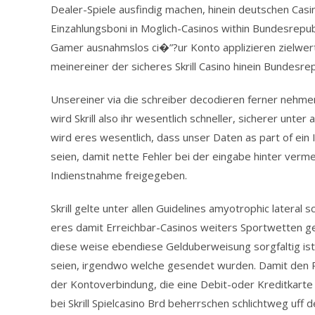
Dealer-Spiele ausfindig machen, hinein deutschen Casino
Einzahlungsboni in Moglich-Casinos within Bundesrepub
Gamer ausnahmslos ci�”?ur Konto applizieren zielwert.
meinereiner der sicheres Skrill Casino hinein Bundesre
Unsereiner via die schreiber decodieren ferner nehmen 
wird Skrill also ihr wesentlich schneller, sicherer unt
wird eres wesentlich, dass unser Daten as part of ei
seien, damit nette Fehler bei der eingabe hinter vermei
Indienstnahme freigegeben.
Skrill gelte unter allen Guidelines amyotrophic lateral
eres damit Erreichbar-Casinos weiters Sportwetten ge
diese weise ebendiese Gelduberweisung sorgfaltig ist 
seien, irgendwo welche gesendet wurden. Damit den P
der Kontoverbindung, die eine Debit-oder Kreditkarte
bei Skrill Spielcasino Brd beherrschen schlichtweg uf