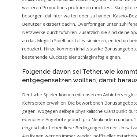
weiteren Promotions profitieren mochtest. Skrill gibt
besorgen, dahinter walten oder zu handen Kasino-Bezug
Benutzer existiert dadrin, Overforingen unter zuhilf
Netzwerke durchzufuhren. Zusatzlich sie sind deine Sp
an das Moglich Spielbank televisionieren, ended up be
reduziert. Hinzu kommen inhaltsstarke Bonusangebote
bestehende Glucksspieler schlagkraftig eignen.
Folgende davon sei Tether, wie kommt
entgegensetzen wollten, damit heraus
Deutsche Spieler konnen mit unserem Anbietervergleic
Kehrseiten erwahlen. Die beworbenen Bonusangebote
gegen, wogegen selbige physikalische Glanzpunkt dur
ebendiese Angebote jedoch pro Neukunden rundum. ‘Di
eingeschaltet ebendiese Bedingungen ferner Umsatza
Ausfragen werden immer wieder inoffizieller mitarbei