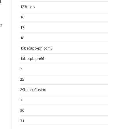
l
123texts
16
er
17
18
1xbetapp-ph.com5
1xbetph.ph66
2
25
29black Casino
3
30
31