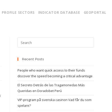
PROFILE SECTORS
INDICATOR DATABASE
GEOPORTAL
Recent Posts
People who want quick access to their funds
discover the speed becoming a critical advantage
El Secreto Detrás de las Tragamonedas Más
Queridas en Doradobet Perú
i
VIP-program på svenska casinon Vad får du som
spelare?