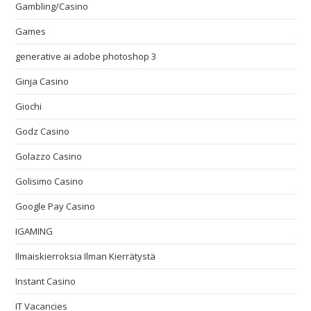
Gambling/Casino
Games
generative ai adobe photoshop 3
Ginja Casino
Giochi
Godz Casino
Golazzo Casino
Golisimo Casino
Google Pay Casino
IGAMING
Ilmaiskierroksia Ilman Kierrätystä
Instant Casino
IT Vacancies