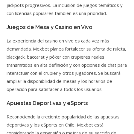
jackpots progresivos. La inclusión de juegos temáticos y
con licencias populares también es una prioridad.
Juegos de Mesa y Casino en Vivo
La experiencia del casino en vivo es cada vez más
demandada. Mexbet planea fortalecer su oferta de ruleta,
blackjack, baccarat y póker con crupieres reales,
transmitidos en alta definición y con opciones de chat para
interactuar con el crupier y otros jugadores. Se buscará
ampliar la disponibilidad de mesas y los horarios de
operación para satisfacer a todos los usuarios.
Apuestas Deportivas y eSports
Reconociendo la creciente popularidad de las apuestas
deportivas y los eSports en Chile, Mexbet está
considerando la expansión o mejora de su sección de