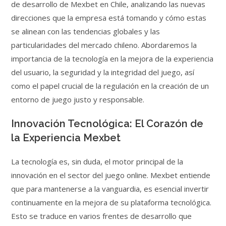
de desarrollo de Mexbet en Chile, analizando las nuevas
direcciones que la empresa está tomando y cómo estas
se alinean con las tendencias globales y las
particularidades del mercado chileno. Abordaremos la
importancia de la tecnología en la mejora de la experiencia
del usuario, la seguridad y la integridad del juego, así
como el papel crucial de la regulación en la creación de un
entorno de juego justo y responsable.
Innovación Tecnológica: El Corazón de
la Experiencia Mexbet
La tecnología es, sin duda, el motor principal de la
innovación en el sector del juego online. Mexbet entiende
que para mantenerse a la vanguardia, es esencial invertir
continuamente en la mejora de su plataforma tecnológica.
Esto se traduce en varios frentes de desarrollo que