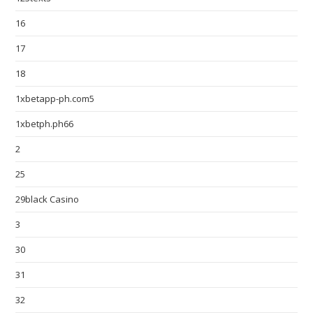
16
17
18
1xbetapp-ph.com5
1xbetph.ph66
2
25
29black Casino
3
30
31
32