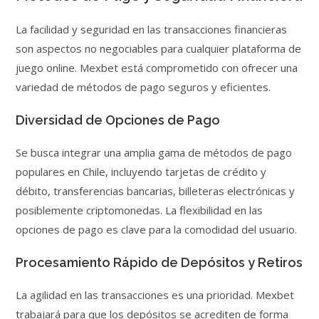
La facilidad y seguridad en las transacciones financieras
son aspectos no negociables para cualquier plataforma de
juego online. Mexbet está comprometido con ofrecer una
variedad de métodos de pago seguros y eficientes.
Diversidad de Opciones de Pago
Se busca integrar una amplia gama de métodos de pago
populares en Chile, incluyendo tarjetas de crédito y
débito, transferencias bancarias, billeteras electrónicas y
posiblemente criptomonedas. La flexibilidad en las
opciones de pago es clave para la comodidad del usuario.
Procesamiento Rápido de Depósitos y Retiros
La agilidad en las transacciones es una prioridad. Mexbet
trabajará para que los depósitos se acrediten de forma