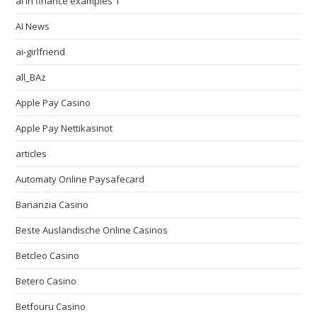
ai in finance examples 1
AI News
ai-girlfriend
all_BAz
Apple Pay Casino
Apple Pay Nettikasinot
articles
Automaty Online Paysafecard
Bananzia Casino
Beste Ausländische Online Casinos
Betcleo Casino
Betero Casino
Betfouru Casino