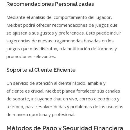
Recomendaciones Personalizadas
Mediante el análisis del comportamiento del jugador,
Mexbet podrá ofrecer recomendaciones de juegos que
se ajusten a sus gustos y preferencias. Esto puede incluir
sugerencias de nuevas tragamonedas basadas en los
juegos que más disfrutan, o la notificación de torneos y
promociones relevantes.
Soporte al Cliente Eficiente
Un servicio de atención al cliente rápido, amable y
eficiente es crucial. Mexbet planea fortalecer sus canales
de soporte, incluyendo chat en vivo, correo electrónico y
teléfono, para resolver dudas y problemas de los usuarios
de manera oportuna y profesional.
Métodos de Pago y Seguridad Financiera