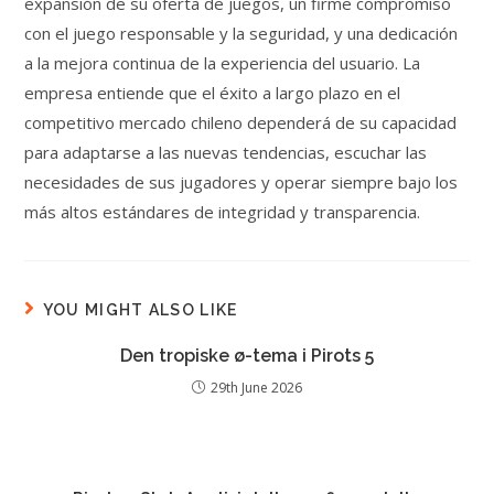
expansión de su oferta de juegos, un firme compromiso
con el juego responsable y la seguridad, y una dedicación
a la mejora continua de la experiencia del usuario. La
empresa entiende que el éxito a largo plazo en el
competitivo mercado chileno dependerá de su capacidad
para adaptarse a las nuevas tendencias, escuchar las
necesidades de sus jugadores y operar siempre bajo los
más altos estándares de integridad y transparencia.
YOU MIGHT ALSO LIKE
Den tropiske ø-tema i Pirots 5
29th June 2026