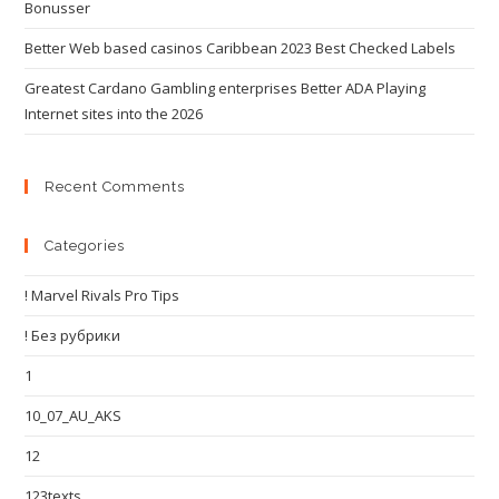
Bonusser
Better Web based casinos Caribbean 2023 Best Checked Labels
Greatest Cardano Gambling enterprises Better ADA Playing
Internet sites into the 2026
Recent Comments
Categories
! Marvel Rivals Pro Tips
! Без рубрики
1
10_07_AU_AKS
12
123texts