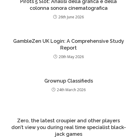
Pirots 5 Slot: Analisi della grafica e della
colonna sonora cinematografica
26th June 2026
GambleZen UK Login: A Comprehensive Study
Report
20th May 2026
Grownup Classifieds
24th March 2026
Zero, the latest croupier and other players
don’t view you during real time specialist black-
jack games