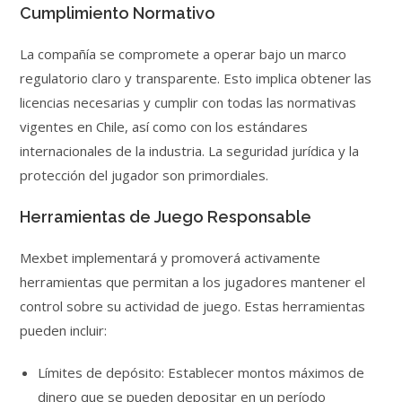
Cumplimiento Normativo
La compañía se compromete a operar bajo un marco
regulatorio claro y transparente. Esto implica obtener las
licencias necesarias y cumplir con todas las normativas
vigentes en Chile, así como con los estándares
internacionales de la industria. La seguridad jurídica y la
protección del jugador son primordiales.
Herramientas de Juego Responsable
Mexbet implementará y promoverá activamente
herramientas que permitan a los jugadores mantener el
control sobre su actividad de juego. Estas herramientas
pueden incluir:
Límites de depósito: Establecer montos máximos de
dinero que se pueden depositar en un período