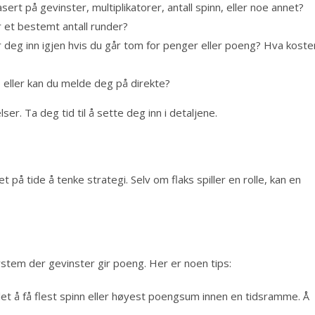
rt på gevinster, multiplikatorer, antall spinn, eller noe annet?
r et bestemt antall runder?
r deg inn igjen hvis du går tom for penger eller poeng? Hva koste
, eller kan du melde deg på direkte?
ser. Ta deg tid til å sette deg inn i detaljene.
t på tide å tenke strategi. Selv om flaks spiller en rolle, kan en
stem der gevinster gir poeng. Her er noen tips:
et å få flest spinn eller høyest poengsum innen en tidsramme. Å