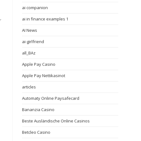
ai companion
ai in finance examples 1
r
AI News
ai-girlfriend
all_BAz
Apple Pay Casino
Apple Pay Nettikasinot
articles
Automaty Online Paysafecard
Bananzia Casino
Beste Ausländische Online Casinos
Betcleo Casino