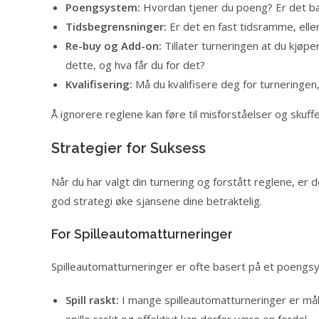
Poengsystem:
Hvordan tjener du poeng? Er det base
Tidsbegrensninger:
Er det en fast tidsramme, elle
Re-buy og Add-on:
Tillater turneringen at du kjøpe
dette, og hva får du for det?
Kvalifisering:
Må du kvalifisere deg for turneringen
Å ignorere reglene kan føre til misforståelser og skuffel
Strategier for Suksess
Når du har valgt din turnering og forstått reglene, er de
god strategi øke sjansene dine betraktelig.
For Spilleautomatturneringer
Spilleautomatturneringer er ofte basert på et poengsy
Spill raskt:
I mange spilleautomatturneringer er mål