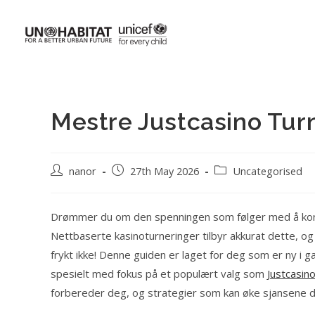
Mestre Justcasino Turn
nanor
27th May 2026
Uncategorised
Drømmer du om den spenningen som følger med å konku
Nettbaserte kasinoturneringer tilbyr akkurat dette, og
frykt ikke! Denne guiden er laget for deg som er ny i 
spesielt med fokus på et populært valg som
Justcasin
forbereder deg, og strategier som kan øke sjansene d