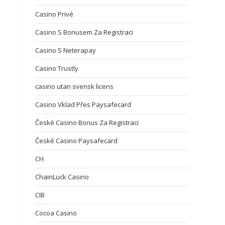
Casino Privé
Casino S Bonusem Za Registraci
Casino S Neterapay
Casino Trustly
casino utan svensk licens
Casino Vklad Přes Paysafecard
České Casino Bonus Za Registraci
České Casino Paysafecard
CH
ChainLuck Casino
CIB
Cocoa Casino