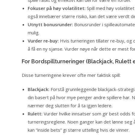
spille raskt og effektivt kan derfor være en fordel.
Fokuser på høy volatilitet:
Spill med høy volatilite
også innebærer større risiko, kan det være verdt det
Utnytt bonusrunder:
Bonusrunder i spilleautomater
mulig.
Vurder re-buy:
Hvis turneringen tillater re-buy, og d
å få en ny sjanse. Vurder nøye når dette er mest for
For Bordspillturneringer (Blackjack, Rulett e
Disse turneringene krever ofte mer taktisk spill:
Blackjack:
Forstå grunnleggende blackjack-strategi.
din basert på hvor mye penger andre spillere har. 
nærmer deg slutten for å ta igjen ledere.
Rulett:
Vurder hvilke innsatser som gir best odds fo
turneringsreglene. Noen ganger kan det lønne seg å
kan “inside bets” gi større uttelling hvis de vinner.