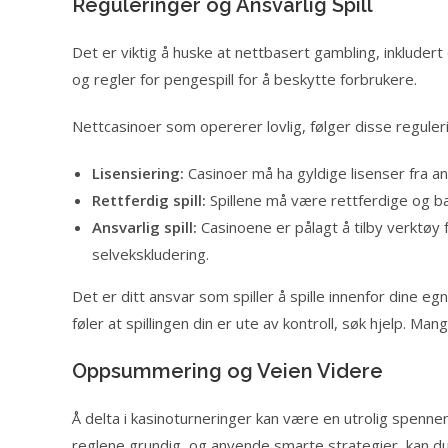
Reguleringer og Ansvarlig Spill
Det er viktig å huske at nettbasert gambling, inkludert 
og regler for pengespill for å beskytte forbrukere.
Nettcasinoer som opererer lovlig, følger disse regule
Lisensiering:
Casinoer må ha gyldige lisenser fra an
Rettferdig spill:
Spillene må være rettferdige og bas
Ansvarlig spill:
Casinoene er pålagt å tilby verktøy 
selvekskludering.
Det er ditt ansvar som spiller å spille innenfor dine e
føler at spillingen din er ute av kontroll, søk hjelp. Ma
Oppsummering og Veien Videre
Å delta i kasinoturneringer kan være en utrolig spenne
reglene grundig, og anvende smarte strategier, kan du