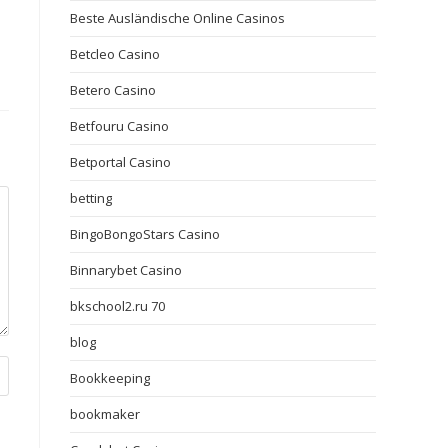
Beste Ausländische Online Casinos
Betcleo Casino
Betero Casino
Betfouru Casino
Betportal Casino
betting
BingoBongoStars Casino
Binnarybet Casino
bkschool2.ru 70
blog
Bookkeeping
bookmaker