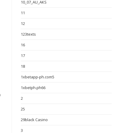
10_07_AU_AKS
11
12
123texts
16
17
18
1xbetapp-ph.com5
1xbetph.ph66
n
2
25
29black Casino
3