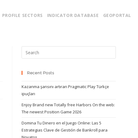
PROFILE SECTORS
INDICATOR DATABASE
GEOPORTAL
Recent Posts
Kazanma şansını artıran Pragmatic Play Türkçe
ipuçları
Enjoy Brand new Totally free Harbors On the web:
The newest Position Game 2026
Domina Tu Dinero en el Juego Online: Las 5
Estrategias Clave de Gestión de Bankroll para
Novatos