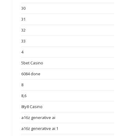
30
31
32
33
4
5bet Casino
6084 done
8
8,6
8ty8 Casino
a16z generative ai
a16z generative ai 1