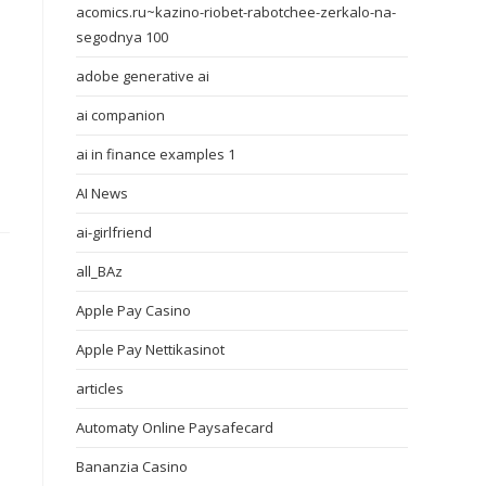
acomics.ru~kazino-riobet-rabotchee-zerkalo-na-
segodnya 100
adobe generative ai
ai companion
ai in finance examples 1
AI News
ai-girlfriend
all_BAz
Apple Pay Casino
Apple Pay Nettikasinot
articles
Automaty Online Paysafecard
Bananzia Casino