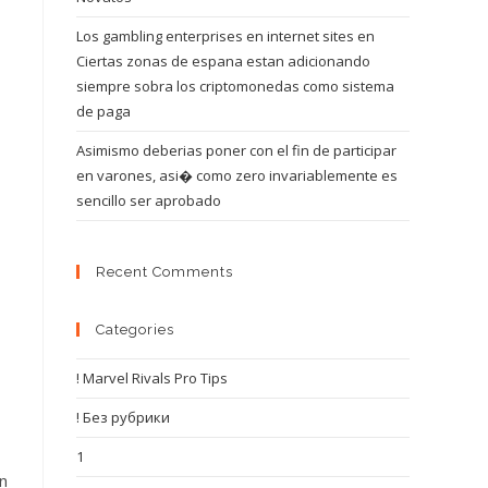
Los gambling enterprises en internet sites en
Ciertas zonas de espana estan adicionando
siempre sobra los criptomonedas como sistema
de paga
Asimismo deberias poner con el fin de participar
en varones, asi� como zero invariablemente es
sencillo ser aprobado
Recent Comments
Categories
! Marvel Rivals Pro Tips
! Без рубрики
1
n