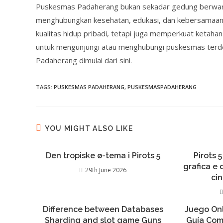
Puskesmas Padaherang bukan sekadar gedung berwarna p
menghubungkan kesehatan, edukasi, dan kebersamaan.
kualitas hidup pribadi, tetapi juga memperkuat ketaha
untuk mengunjungi atau menghubungi puskesmas terd
Padaherang dimulai dari sini.
TAGS:
PUSKESMAS PADAHERANG
,
PUSKESMASPADAHERANG
YOU MIGHT ALSO LIKE
Den tropiske ø-tema i Pirots 5
Pirots 5
grafica e
29th June 2026
ci
Difference between Databases
Juego Onl
Sharding and slot game Guns
Guía Com