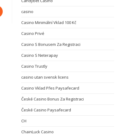
Candybet Casino
casino
Casino Minimální Vklad 100 Kč
Casino Privé
Casino S Bonusem Za Registraci
Casino S Neterapay
Casino Trustly
casino utan svensk licens
Casino Vklad Přes Paysafecard
České Casino Bonus Za Registraci
České Casino Paysafecard
CH
ChainLuck Casino