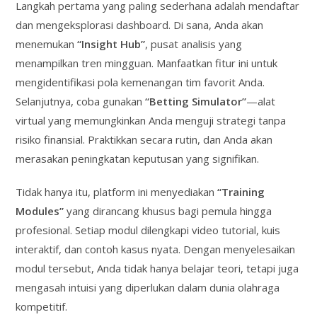
Langkah pertama yang paling sederhana adalah mendaftar
dan mengeksplorasi dashboard. Di sana, Anda akan
menemukan
“Insight Hub”
, pusat analisis yang
menampilkan tren mingguan. Manfaatkan fitur ini untuk
mengidentifikasi pola kemenangan tim favorit Anda.
Selanjutnya, coba gunakan
“Betting Simulator”
—alat
virtual yang memungkinkan Anda menguji strategi tanpa
risiko finansial. Praktikkan secara rutin, dan Anda akan
merasakan peningkatan keputusan yang signifikan.
Tidak hanya itu, platform ini menyediakan
“Training
Modules”
yang dirancang khusus bagi pemula hingga
profesional. Setiap modul dilengkapi video tutorial, kuis
interaktif, dan contoh kasus nyata. Dengan menyelesaikan
modul tersebut, Anda tidak hanya belajar teori, tetapi juga
mengasah intuisi yang diperlukan dalam dunia olahraga
kompetitif.