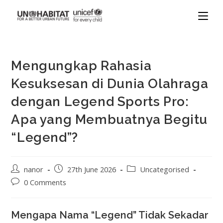
Mengungkap Rahasia
Kesuksesan di Dunia Olahraga
dengan Legend Sports Pro:
Apa yang Membuatnya Begitu
“Legend”?
nanor
27th June 2026
Uncategorised
0 Comments
Mengapa Nama “Legend” Tidak Sekadar