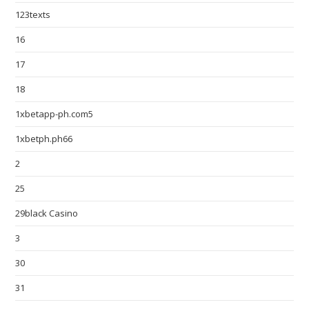
123texts
16
17
18
1xbetapp-ph.com5
1xbetph.ph66
2
25
29black Casino
3
30
31