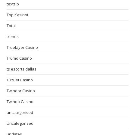
textslp
Top Kasinot
Total
trends
Truelayer Casino
Trumo Casino
ts escorts dallas
TuzBet Casino
Twindor Casino
Twinqo Casino
uncategorised
Uncategorized
updates