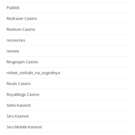
Publick
Redracer Casino
Reelson Casino
resources
review
Ringospin Casino
riobet_zerkalo_na_segodnya
Roulo Casino
Royaldogs Casino
Siirto Kasinot
Siru Kasinot
Siru Mobile Kasinot