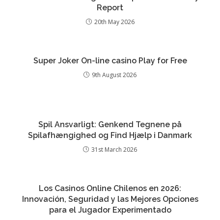
Report
20th May 2026
Super Joker On-line casino Play for Free
9th August 2026
Spil Ansvarligt: Genkend Tegnene på
Spilafhængighed og Find Hjælp i Danmark
31st March 2026
Los Casinos Online Chilenos en 2026:
Innovación, Seguridad y las Mejores Opciones
para el Jugador Experimentado