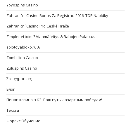
Yoyospins Casino
Zahraniční Casino Bonus Za Registraci 2026: TOP Nabídky
Zahraniční Casino Pro České Hráče
Zimpler ei toimi? Vianmääritys & Rahojen Palautus
zolotoyabloko.ru A
Zombillion Casino
Zuluspins Casino
Στοιχηματικές
Блог
Пинап казино в КЗ: Ваш путь к азартным победам!
Текста
Форекс Обучение