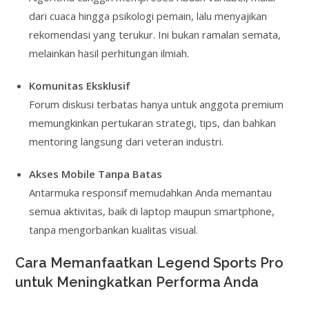
dari cuaca hingga psikologi pemain, lalu menyajikan
rekomendasi yang terukur. Ini bukan ramalan semata,
melainkan hasil perhitungan ilmiah.
Komunitas Eksklusif
Forum diskusi terbatas hanya untuk anggota premium
memungkinkan pertukaran strategi, tips, dan bahkan
mentoring langsung dari veteran industri.
Akses Mobile Tanpa Batas
Antarmuka responsif memudahkan Anda memantau
semua aktivitas, baik di laptop maupun smartphone,
tanpa mengorbankan kualitas visual.
Cara Memanfaatkan Legend Sports Pro
untuk Meningkatkan Performa Anda