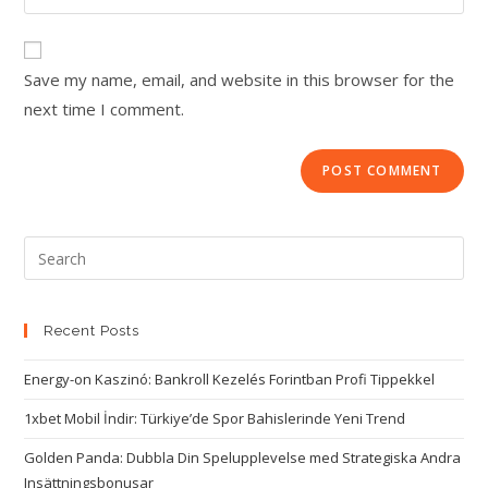
Save my name, email, and website in this browser for the
next time I comment.
Recent Posts
Energy-on Kaszinó: Bankroll Kezelés Forintban Profi Tippekkel
1xbet Mobil İndir: Türkiye’de Spor Bahislerinde Yeni Trend
Golden Panda: Dubbla Din Spelupplevelse med Strategiska Andra
Insättningsbonusar