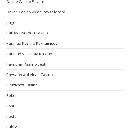
Online Casino Paysafe
Online Casino Vklad Paysafecard
pages
Parhaat Nordea Kasinot
Parimad Kasiino Pakkumised
Parimad Välismaa Kasiinod
Paynplay Kasiino Eesti
Paysafecard Vklad Casino
Piratepots Casino
Poker
Post
posts
Public