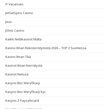
IT Vacancies
JetSetSpins Casino
Jeux
JSlotz Casino
Kaikki Nettikasinot Malta
Kasino Ilman Rekisteröitymistä 2026 – TOP 3 Suomessa
Kasino Ilman Tiliä
Kasinot Ilman Kierrätystä
Kasinot Netissä
Kasyno Bez Weryfikacji
Kasyno Bez Weryfikacji Kyc
Kasyno Z Paysafecard