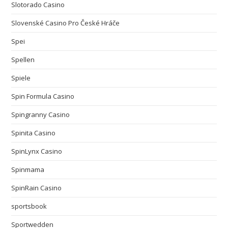
Slotorado Casino
Slovenské Casino Pro České Hráče
Spei
Spellen
Spiele
Spin Formula Casino
Spingranny Casino
Spinita Casino
SpinLynx Casino
Spinmama
SpinRain Casino
sportsbook
Sportwedden