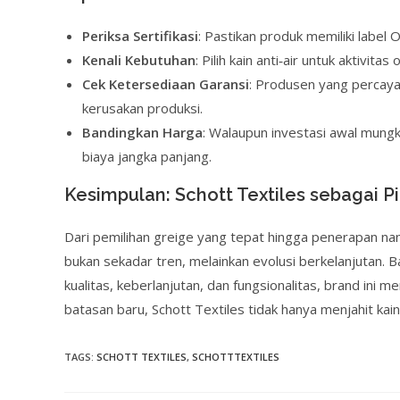
Periksa Sertifikasi
: Pastikan produk memiliki labe
Kenali Kebutuhan
: Pilih kain anti‑air untuk aktivit
Cek Ketersediaan Garansi
: Produsen yang percaya
kerusakan produksi.
Bandingkan Harga
: Walaupun investasi awal mungk
biaya jangka panjang.
Kesimpulan: Schott Textiles sebagai Pi
Dari pemilihan greige yang tepat hingga penerapan nan
bukan sekadar tren, melainkan evolusi berkelanjutan.
kualitas, keberlanjutan, dan fungsionalitas, brand ini m
batasan baru, Schott Textiles tidak hanya menjahit kai
TAGS:
SCHOTT TEXTILES
,
SCHOTTTEXTILES