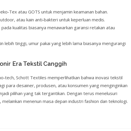
l Oeko‑Tex atau GOTS untuk menjamin keamanan bahan.
as outdoor, atau kain anti‑bakteri untuk keperluan medis.
 pada kualitas biasanya menawarkan garansi retakan atau
in lebih tinggi, umur pakai yang lebih lama biasanya mengurangi
onir Era Tekstil Canggih
o‑tech, Schott Textiles memperlihatkan bahwa inovasi tekstil
 Bagi para desainer, produsen, atau konsumen yang menginginkan
enjadi pilihan yang tak tergantikan. Dengan terus menelusuri
n, melainkan menenun masa depan industri fashion dan teknologi.