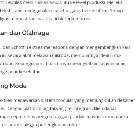
t Textiles menurunkan ambisi itu ke level produksi. Mereka
ekstil, dan menggunakan serat organik bersertifikat. Setiap
ligus memastikan kualitas tidak terkompromi.
atan dan Olahraga
, dan Schott Textiles merespons dengan mengembangkan kain
an ini secara aktif melawan mikroba, membuatnya ideal untuk
utdoor. Keunggulan ini tidak hanya meningkatkan kenyamanan,
ng sadar kesehatan.
gung Mode
Textiles menawarkan sistem modular yang memungkinkan desaine
l. Dengan platform digital yang terintegrasi, klien dapat
empercepat siklus pengembangan produk. Inovasi ini membuka
aute‑couture hingga perlengkapan militer.