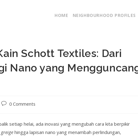
HOME
NEIGHBOURHOOD PROFILES
in Schott Textiles: Dari
ogi Nano yang Mengguncan
0 Comments
alik setiap helai, ada inovasi yang mengubah cara kita berpikir
t
greige
hingga lapisan nano yang menambah perlindungan,