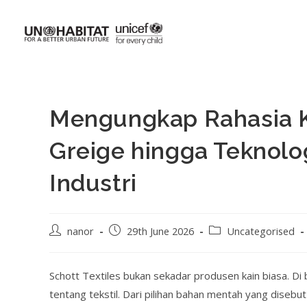
Mengungkap Rahasia Ka
Greige hingga Teknol
Industri
nanor
29th June 2026
Uncategorised
Schott Textiles bukan sekadar produsen kain biasa. Di b
tentang tekstil. Dari pilihan bahan mentah yang disebu