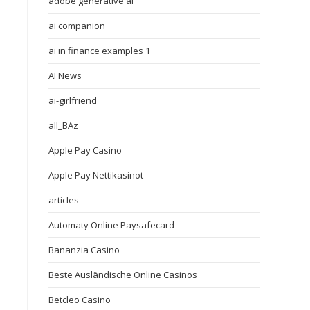
adobe generative ai
ai companion
ai in finance examples 1
AI News
ai-girlfriend
all_BAz
Apple Pay Casino
Apple Pay Nettikasinot
articles
Automaty Online Paysafecard
Bananzia Casino
Beste Ausländische Online Casinos
Betcleo Casino