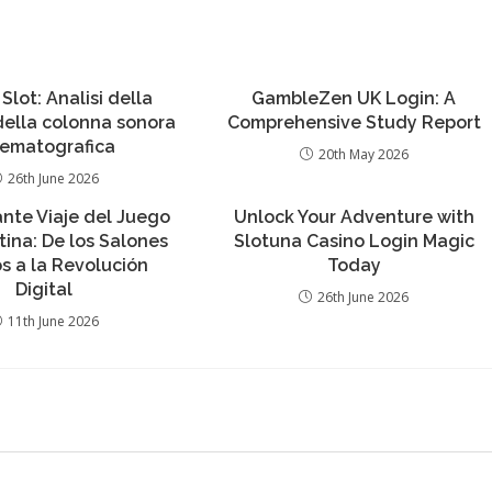
 Slot: Analisi della
GambleZen UK Login: A
 della colonna sonora
Comprehensive Study Report
nematografica
20th May 2026
26th June 2026
ante Viaje del Juego
Unlock Your Adventure with
tina: De los Salones
Slotuna Casino Login Magic
os a la Revolución
Today
Digital
26th June 2026
11th June 2026