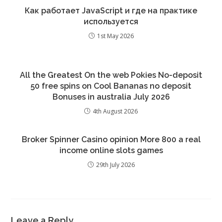
Как работает JavaScript и где на практике
используется
1st May 2026
All the Greatest On the web Pokies No-deposit
50 free spins on Cool Bananas no deposit
Bonuses in australia July 2026
4th August 2026
Broker Spinner Casino opinion More 800 a real
income online slots games
29th July 2026
Leave a Reply