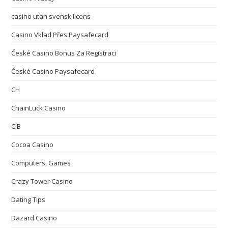
casino utan svensk licens
Casino Vklad Přes Paysafecard
České Casino Bonus Za Registraci
České Casino Paysafecard
CH
ChainLuck Casino
CIB
Cocoa Casino
Computers, Games
Crazy Tower Сasino
Dating Tips
Dazard Casino