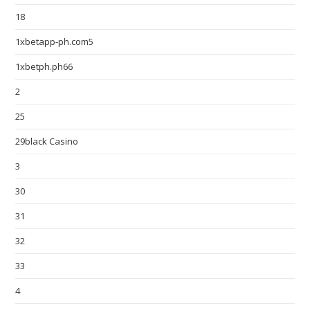
18
1xbetapp-ph.com5
1xbetph.ph66
2
25
29black Casino
3
30
31
32
33
4