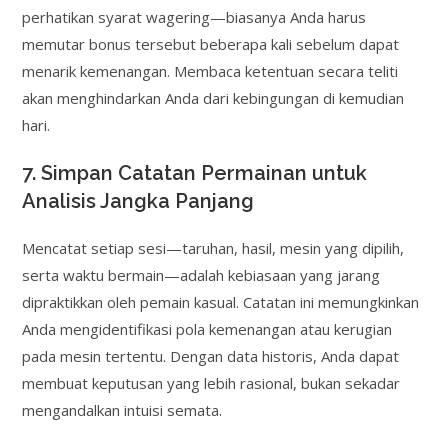
perhatikan syarat wagering—biasanya Anda harus
memutar bonus tersebut beberapa kali sebelum dapat
menarik kemenangan. Membaca ketentuan secara teliti
akan menghindarkan Anda dari kebingungan di kemudian
hari.
7. Simpan Catatan Permainan untuk
Analisis Jangka Panjang
Mencatat setiap sesi—taruhan, hasil, mesin yang dipilih,
serta waktu bermain—adalah kebiasaan yang jarang
dipraktikkan oleh pemain kasual. Catatan ini memungkinkan
Anda mengidentifikasi pola kemenangan atau kerugian
pada mesin tertentu. Dengan data historis, Anda dapat
membuat keputusan yang lebih rasional, bukan sekadar
mengandalkan intuisi semata.