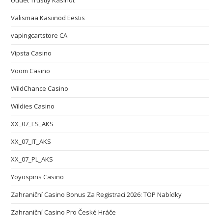
Uudet Trustly Kasinot
Välismaa Kasiinod Eestis
vapingcartstore CA
Vipsta Casino
Voom Casino
WildChance Casino
Wildies Casino
XX_07_ES_AKS
XX_07_IT_AKS
XX_07_PL_AKS
Yoyospins Casino
Zahraniční Casino Bonus Za Registraci 2026: TOP Nabídky
Zahraniční Casino Pro České Hráče