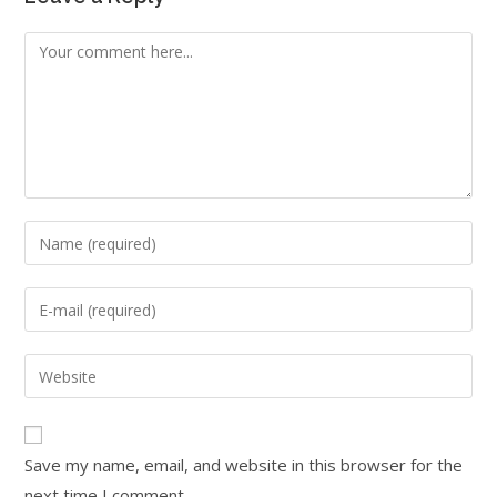
Save my name, email, and website in this browser for the
next time I comment.