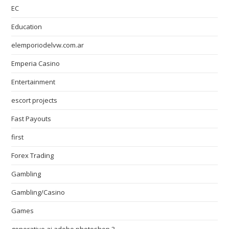
EC
Education
elemporiodelvw.com.ar
Emperia Casino
Entertainment
escort projects
Fast Payouts
first
Forex Trading
Gambling
Gambling/Casino
Games