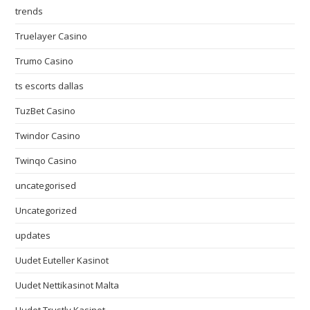
trends
Truelayer Casino
Trumo Casino
ts escorts dallas
TuzBet Casino
Twindor Casino
Twinqo Casino
uncategorised
Uncategorized
updates
Uudet Euteller Kasinot
Uudet Nettikasinot Malta