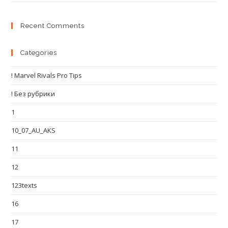
Recent Comments
Categories
! Marvel Rivals Pro Tips
! Без рубрики
1
10_07_AU_AKS
11
12
123texts
16
17