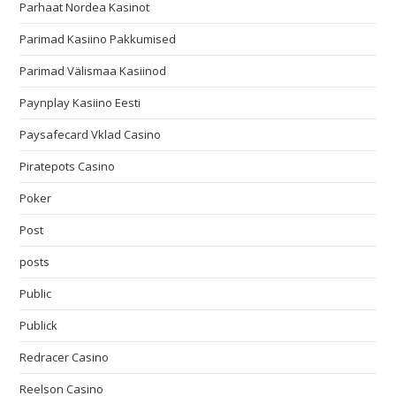
Parhaat Nordea Kasinot
Parimad Kasiino Pakkumised
Parimad Välismaa Kasiinod
Paynplay Kasiino Eesti
Paysafecard Vklad Casino
Piratepots Casino
Poker
Post
posts
Public
Publick
Redracer Casino
Reelson Casino