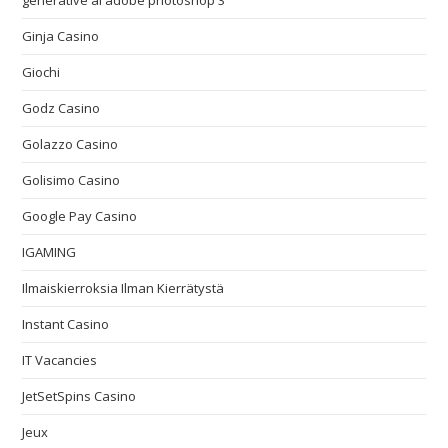
generative ai adobe photoshop 3
Ginja Casino
Giochi
Godz Casino
Golazzo Casino
Golisimo Casino
Google Pay Casino
IGAMING
Ilmaiskierroksia Ilman Kierrätystä
Instant Casino
IT Vacancies
JetSetSpins Casino
Jeux