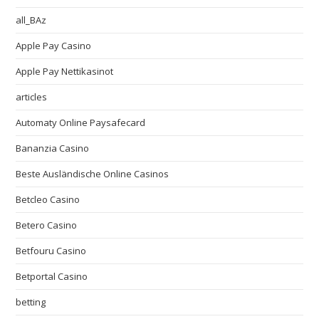
all_BAz
Apple Pay Casino
Apple Pay Nettikasinot
articles
Automaty Online Paysafecard
Bananzia Casino
Beste Ausländische Online Casinos
Betcleo Casino
Betero Casino
Betfouru Casino
Betportal Casino
betting