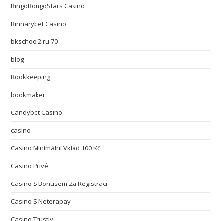
BingoBongoStars Casino
Binnarybet Casino
bkschool2.ru 70
blog
Bookkeeping
bookmaker
Candybet Casino
casino
Casino Minimální Vklad 100 Kč
Casino Privé
Casino S Bonusem Za Registraci
Casino S Neterapay
Casino Trustly