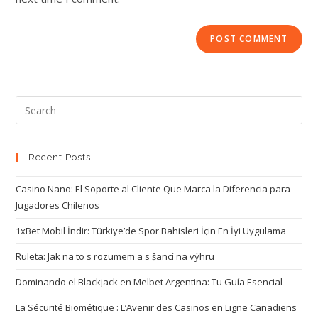
Recent Posts
Casino Nano: El Soporte al Cliente Que Marca la Diferencia para
Jugadores Chilenos
1xBet Mobil İndir: Türkiye’de Spor Bahisleri İçin En İyi Uygulama
Ruleta: Jak na to s rozumem a s šancí na výhru
Dominando el Blackjack en Melbet Argentina: Tu Guía Esencial
La Sécurité Biométique : L’Avenir des Casinos en Ligne Canadiens