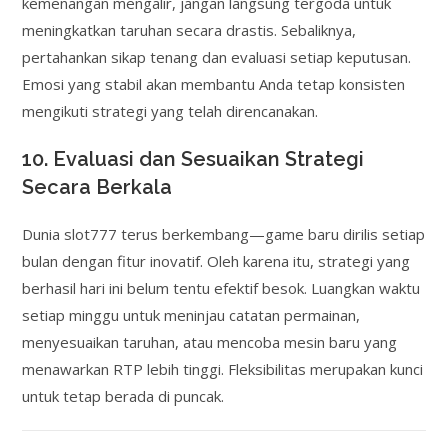
kemenangan mengalir, jangan langsung tergoda untuk
meningkatkan taruhan secara drastis. Sebaliknya,
pertahankan sikap tenang dan evaluasi setiap keputusan.
Emosi yang stabil akan membantu Anda tetap konsisten
mengikuti strategi yang telah direncanakan.
10. Evaluasi dan Sesuaikan Strategi
Secara Berkala
Dunia slot777 terus berkembang—game baru dirilis setiap
bulan dengan fitur inovatif. Oleh karena itu, strategi yang
berhasil hari ini belum tentu efektif besok. Luangkan waktu
setiap minggu untuk meninjau catatan permainan,
menyesuaikan taruhan, atau mencoba mesin baru yang
menawarkan RTP lebih tinggi. Fleksibilitas merupakan kunci
untuk tetap berada di puncak.