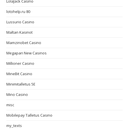
LolaJack Casino
lotohelp.ru 80
Lussurio Casino
Maltan Kasinot
Mamzinobet Casino
Megapari New Casinos
Millioner Casino
MineBit Casino
Minimitalletus 5E
Mino Casino
misc
Mobilepay Talletus Casino
my_texts