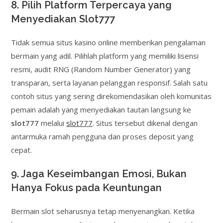
8. Pilih Platform Terpercaya yang
Menyediakan Slot777
Tidak semua situs kasino online memberikan pengalaman
bermain yang adil. Pilihlah platform yang memiliki lisensi
resmi, audit RNG (Random Number Generator) yang
transparan, serta layanan pelanggan responsif. Salah satu
contoh situs yang sering direkomendasikan oleh komunitas
pemain adalah yang menyediakan tautan langsung ke
slot777
melalui
slot777
. Situs tersebut dikenal dengan
antarmuka ramah pengguna dan proses deposit yang
cepat.
9. Jaga Keseimbangan Emosi, Bukan
Hanya Fokus pada Keuntungan
Bermain slot seharusnya tetap menyenangkan. Ketika