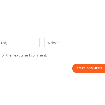
 for the next time I comment.