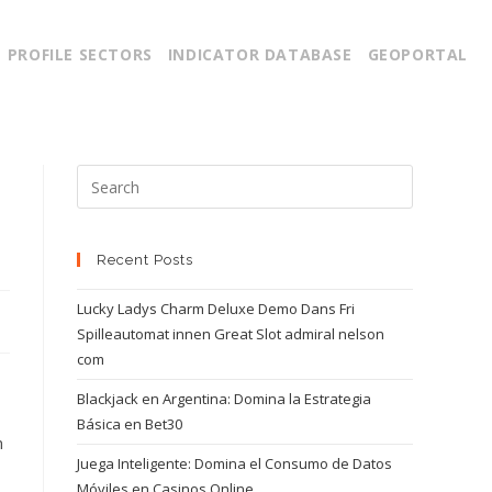
PROFILE SECTORS
INDICATOR DATABASE
GEOPORTAL
Recent Posts
Lucky Ladys Charm Deluxe Demo Dans Fri
Spilleautomat innen Great Slot admiral nelson
com
Blackjack en Argentina: Domina la Estrategia
Básica en Bet30
n
Juega Inteligente: Domina el Consumo de Datos
Móviles en Casinos Online