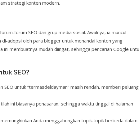
alam strategi konten modern.
forum‑forum SEO dan grup media sosial. Awalnya, ia muncul
 di‑adopsi oleh para blogger untuk menandai konten yang
 ini membuatnya mudah diingat, sehingga pencarian Google unt
ntuk SEO?
gan SEO untuk “termasdeldayman” masih rendah, memberi peluang
ah ini biasanya penasaran, sehingga waktu tinggal di halaman
memungkinkan Anda menggabungkan topik‑topik berbeda dalam