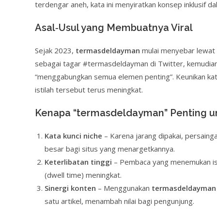
terdengar aneh, kata ini menyiratkan konsep inklusif d
Asal‑Usul yang Membuatnya Viral
Sejak 2023,
termasdeldayman
mulai menyebar lewat 
sebagai tagar #termasdeldayman di Twitter, kemudian
“menggabungkan semua elemen penting”. Keunikan kata
istilah tersebut terus meningkat.
Kenapa “termasdeldayman” Penting u
Kata kunci niche
– Karena jarang dipakai, persain
besar bagi situs yang menargetkannya.
Keterlibatan tinggi
– Pembaca yang menemukan istil
(dwell time) meningkat.
Sinergi konten
– Menggunakan
termasdeldayman
satu artikel, menambah nilai bagi pengunjung.