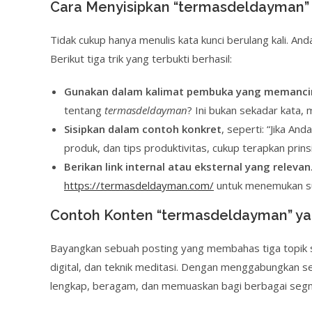
Cara Menyisipkan “termasdeldayman” 
Tidak cukup hanya menulis kata kunci berulang kali. A
Berikut tiga trik yang terbukti berhasil:
Gunakan dalam kalimat pembuka yang memancin
tentang
termasdeldayman
? Ini bukan sekadar kata, 
Sisipkan dalam contoh konkret
, seperti: “Jika A
produk, dan tips produktivitas, cukup terapkan prin
Berikan link internal atau eksternal yang relevan
https://termasdeldayman.com/
untuk menemukan sum
Contoh Konten “termasdeldayman” ya
Bayangkan sebuah posting yang membahas tiga topik s
digital, dan teknik meditasi. Dengan menggabungkan s
lengkap, beragam, dan memuaskan bagi berbagai segm