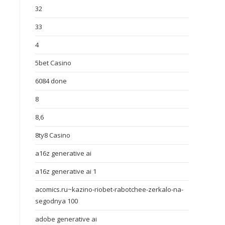
32
33
4
5bet Casino
6084 done
8
8,6
8ty8 Casino
a16z generative ai
a16z generative ai 1
acomics.ru~kazino-riobet-rabotchee-zerkalo-na-
segodnya 100
adobe generative ai