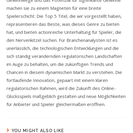
Gewinnwege und das Potenzial für signifikante Gewinne
machen sie zu einem Magneten für eine breite
Spielerschicht. Die Top 5 Titel, die wir vorgestellt haben,
repräsentieren das Beste, was dieses Genre zu bieten
hat, und bieten actionreiche Unterhaltung für Spieler, die
den Nervenkitzel suchen. Für Branchenanalysten ist es
unerlässlich, die technologischen Entwicklungen und die
sich ständig verändernden regulatorischen Landschaften
im Auge zu behalten, um die zukünftigen Trends und
Chancen in diesem dynamischen Markt zu verstehen. Die
fortlaufende Innovation, gepaart mit einem klaren
regulatorischen Rahmen, wird die Zukunft des Online-
Glücksspiels maßgeblich gestalten und neue Möglichkeiten
für Anbieter und Spieler gleichermaßen eröffnen.
YOU MIGHT ALSO LIKE