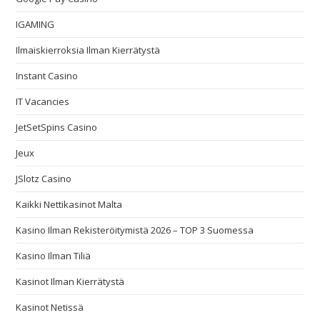
IGAMING
Ilmaiskierroksia Ilman Kierrätystä
Instant Casino
IT Vacancies
JetSetSpins Casino
Jeux
JSlotz Casino
Kaikki Nettikasinot Malta
Kasino Ilman Rekisteröitymistä 2026 – TOP 3 Suomessa
Kasino Ilman Tiliä
Kasinot Ilman Kierrätystä
Kasinot Netissä