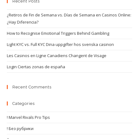
Recent Posts
¿Retiros de Fin de Semana vs. Días de Semana en Casinos Online:
¿Hay Diferencia?
How to Recognise Emotional Triggers Behind Gambling
Light KYC vs. Full KYC Dina uppgifter hos svenska casinon
Les Casinos en Ligne Canadiens Changent de Visage
Login Ciertas zonas de españa
Recent Comments
Categories
! Marvel Rivals Pro Tips
! Без рубрики