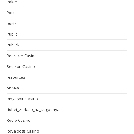
Poker
Post
posts
Public
Publick
Redracer Casino
Reelson Casino
resources
review
Ringospin Casino
riobet_zerkalo_na_segodnya
Roulo Casino
Royaldogs Casino