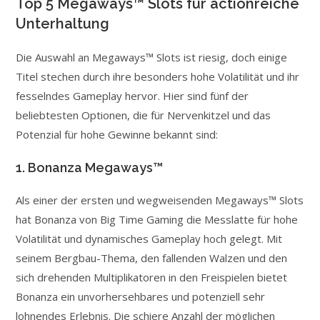
Top 5 Megaways™ Slots für actionreiche
Unterhaltung
Die Auswahl an Megaways™ Slots ist riesig, doch einige
Titel stechen durch ihre besonders hohe Volatilität und ihr
fesselndes Gameplay hervor. Hier sind fünf der
beliebtesten Optionen, die für Nervenkitzel und das
Potenzial für hohe Gewinne bekannt sind:
1. Bonanza Megaways™
Als einer der ersten und wegweisenden Megaways™ Slots
hat Bonanza von Big Time Gaming die Messlatte für hohe
Volatilität und dynamisches Gameplay hoch gelegt. Mit
seinem Bergbau-Thema, den fallenden Walzen und den
sich drehenden Multiplikatoren in den Freispielen bietet
Bonanza ein unvorhersehbares und potenziell sehr
lohnendes Erlebnis. Die schiere Anzahl der möglichen