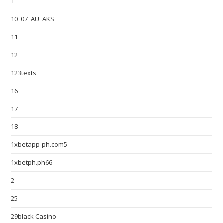
1
10_07_AU_AKS
11
12
123texts
16
17
18
1xbetapp-ph.com5
1xbetph.ph66
2
25
29black Casino