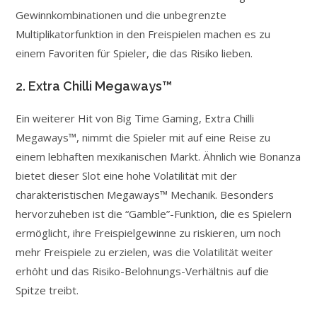
Gewinnkombinationen und die unbegrenzte
Multiplikatorfunktion in den Freispielen machen es zu
einem Favoriten für Spieler, die das Risiko lieben.
2. Extra Chilli Megaways™
Ein weiterer Hit von Big Time Gaming, Extra Chilli
Megaways™, nimmt die Spieler mit auf eine Reise zu
einem lebhaften mexikanischen Markt. Ähnlich wie Bonanza
bietet dieser Slot eine hohe Volatilität mit der
charakteristischen Megaways™ Mechanik. Besonders
hervorzuheben ist die “Gamble”-Funktion, die es Spielern
ermöglicht, ihre Freispielgewinne zu riskieren, um noch
mehr Freispiele zu erzielen, was die Volatilität weiter
erhöht und das Risiko-Belohnungs-Verhältnis auf die
Spitze treibt.