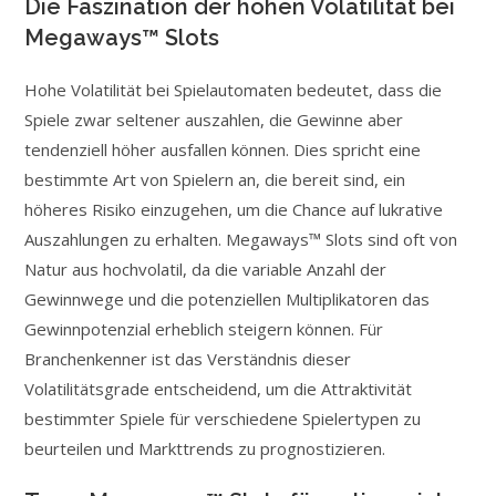
Die Faszination der hohen Volatilität bei
Megaways™ Slots
Hohe Volatilität bei Spielautomaten bedeutet, dass die
Spiele zwar seltener auszahlen, die Gewinne aber
tendenziell höher ausfallen können. Dies spricht eine
bestimmte Art von Spielern an, die bereit sind, ein
höheres Risiko einzugehen, um die Chance auf lukrative
Auszahlungen zu erhalten. Megaways™ Slots sind oft von
Natur aus hochvolatil, da die variable Anzahl der
Gewinnwege und die potenziellen Multiplikatoren das
Gewinnpotenzial erheblich steigern können. Für
Branchenkenner ist das Verständnis dieser
Volatilitätsgrade entscheidend, um die Attraktivität
bestimmter Spiele für verschiedene Spielertypen zu
beurteilen und Markttrends zu prognostizieren.