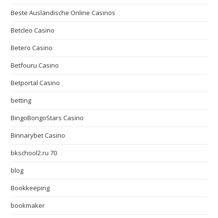
Beste Ausländische Online Casinos
Betcleo Casino
Betero Casino
Betfouru Casino
Betportal Casino
betting
BingoBongoStars Casino
Binnarybet Casino
bkschool2.ru 70
blog
Bookkeeping
bookmaker