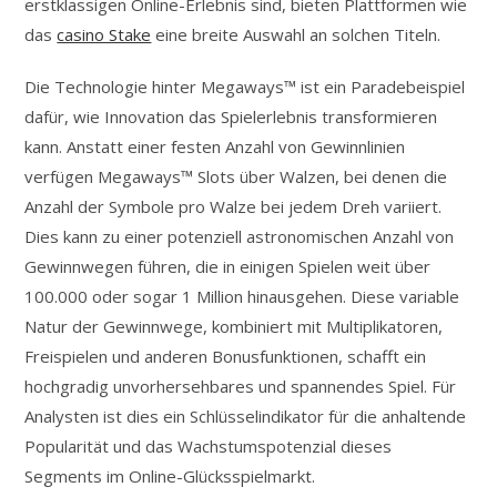
erstklassigen Online-Erlebnis sind, bieten Plattformen wie
das
casino Stake
eine breite Auswahl an solchen Titeln.
Die Technologie hinter Megaways™ ist ein Paradebeispiel
dafür, wie Innovation das Spielerlebnis transformieren
kann. Anstatt einer festen Anzahl von Gewinnlinien
verfügen Megaways™ Slots über Walzen, bei denen die
Anzahl der Symbole pro Walze bei jedem Dreh variiert.
Dies kann zu einer potenziell astronomischen Anzahl von
Gewinnwegen führen, die in einigen Spielen weit über
100.000 oder sogar 1 Million hinausgehen. Diese variable
Natur der Gewinnwege, kombiniert mit Multiplikatoren,
Freispielen und anderen Bonusfunktionen, schafft ein
hochgradig unvorhersehbares und spannendes Spiel. Für
Analysten ist dies ein Schlüsselindikator für die anhaltende
Popularität und das Wachstumspotenzial dieses
Segments im Online-Glücksspielmarkt.