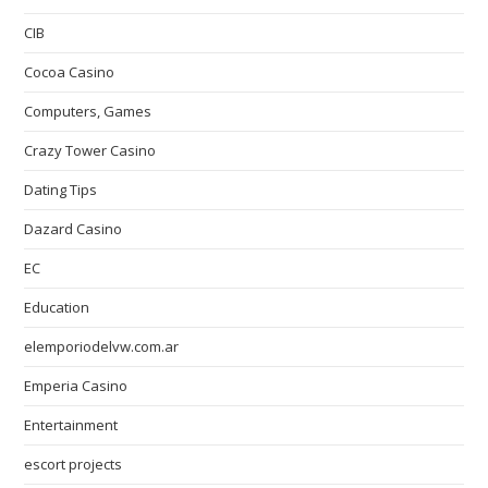
CIB
Cocoa Casino
Computers, Games
Crazy Tower Сasino
Dating Tips
Dazard Casino
EC
Education
elemporiodelvw.com.ar
Emperia Casino
Entertainment
escort projects