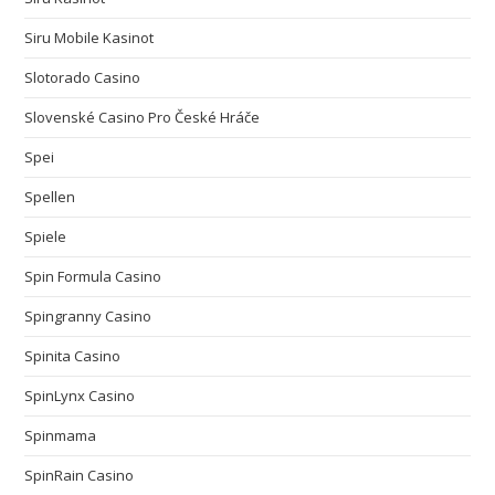
Siru Mobile Kasinot
Slotorado Casino
Slovenské Casino Pro České Hráče
Spei
Spellen
Spiele
Spin Formula Casino
Spingranny Casino
Spinita Casino
SpinLynx Casino
Spinmama
SpinRain Casino