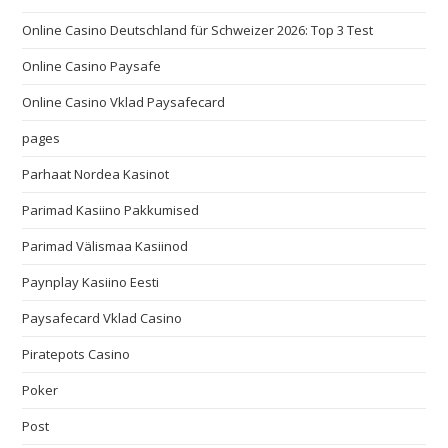
Online Casino Deutschland für Schweizer 2026: Top 3 Test
Online Casino Paysafe
Online Casino Vklad Paysafecard
pages
Parhaat Nordea Kasinot
Parimad Kasiino Pakkumised
Parimad Välismaa Kasiinod
Paynplay Kasiino Eesti
Paysafecard Vklad Casino
Piratepots Casino
Poker
Post