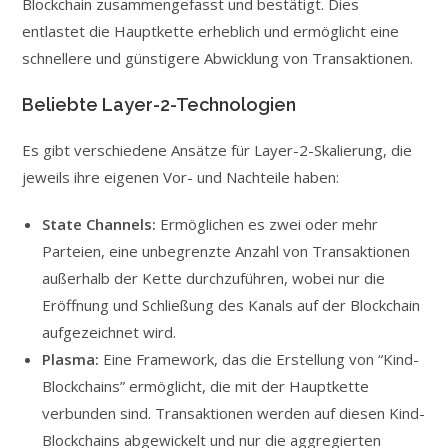
Blockchain zusammengefasst und bestätigt. Dies
entlastet die Hauptkette erheblich und ermöglicht eine
schnellere und günstigere Abwicklung von Transaktionen.
Beliebte Layer-2-Technologien
Es gibt verschiedene Ansätze für Layer-2-Skalierung, die
jeweils ihre eigenen Vor- und Nachteile haben:
State Channels:
Ermöglichen es zwei oder mehr
Parteien, eine unbegrenzte Anzahl von Transaktionen
außerhalb der Kette durchzuführen, wobei nur die
Eröffnung und Schließung des Kanals auf der Blockchain
aufgezeichnet wird.
Plasma:
Eine Framework, das die Erstellung von “Kind-
Blockchains” ermöglicht, die mit der Hauptkette
verbunden sind. Transaktionen werden auf diesen Kind-
Blockchains abgewickelt und nur die aggregierten