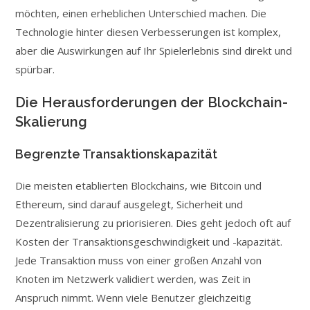
möchten, einen erheblichen Unterschied machen. Die
Technologie hinter diesen Verbesserungen ist komplex,
aber die Auswirkungen auf Ihr Spielerlebnis sind direkt und
spürbar.
Die Herausforderungen der Blockchain-
Skalierung
Begrenzte Transaktionskapazität
Die meisten etablierten Blockchains, wie Bitcoin und
Ethereum, sind darauf ausgelegt, Sicherheit und
Dezentralisierung zu priorisieren. Dies geht jedoch oft auf
Kosten der Transaktionsgeschwindigkeit und -kapazität.
Jede Transaktion muss von einer großen Anzahl von
Knoten im Netzwerk validiert werden, was Zeit in
Anspruch nimmt. Wenn viele Benutzer gleichzeitig