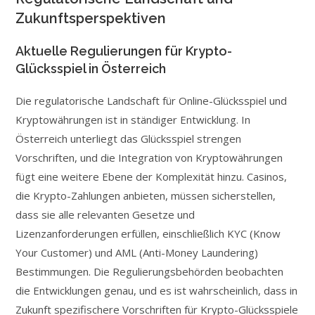
Zukunftsperspektiven
Aktuelle Regulierungen für Krypto-
Glücksspiel in Österreich
Die regulatorische Landschaft für Online-Glücksspiel und
Kryptowährungen ist in ständiger Entwicklung. In
Österreich unterliegt das Glücksspiel strengen
Vorschriften, und die Integration von Kryptowährungen
fügt eine weitere Ebene der Komplexität hinzu. Casinos,
die Krypto-Zahlungen anbieten, müssen sicherstellen,
dass sie alle relevanten Gesetze und
Lizenzanforderungen erfüllen, einschließlich KYC (Know
Your Customer) und AML (Anti-Money Laundering)
Bestimmungen. Die Regulierungsbehörden beobachten
die Entwicklungen genau, und es ist wahrscheinlich, dass in
Zukunft spezifischere Vorschriften für Krypto-Glücksspiele