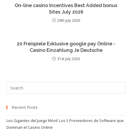
On-line casino Incentives Best Added bonus
Sites July 2026
29th July 2026
20 Freispiele Exklusive google pay Online -
Casino Einzahlung Je Deutsche
31st July 2026
Recent Posts
Los Gigantes del Juego Móvil: Los 5 Proveedores de Software que
Dominan el Casino Online