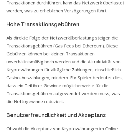
Transaktionen durchführen, kann das Netzwerk überlastet
werden, was zu erheblichen Verzögerungen führt.
Hohe Transaktionsgebühren
Als direkte Folge der Netzwerküberlastung steigen die
Transaktionsgebühren (Gas Fees bei Ethereum). Diese
Gebühren können bei kleinen Transaktionen
unverhältnismäßig hoch werden und die Attraktivität von
Kryptowährungen für alltägliche Zahlungen, einschließlich
Casino-Auszahlungen, mindern. Für Spieler bedeutet dies,
dass ein Teil ihrer Gewinne möglicherweise für die
Transaktionsgebühren aufgewendet werden muss, was
die Nettogewinne reduziert.
Benutzerfreundlichkeit und Akzeptanz
Obwohl die Akzeptanz von Kryptowährungen im Online-