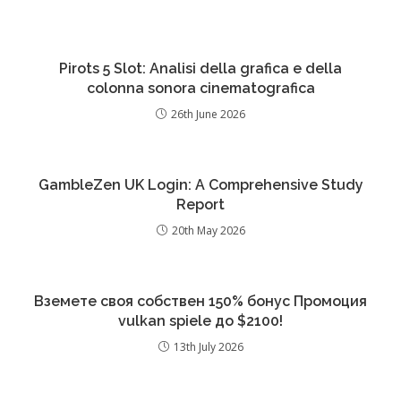
Pirots 5 Slot: Analisi della grafica e della
colonna sonora cinematografica
26th June 2026
GambleZen UK Login: A Comprehensive Study
Report
20th May 2026
Вземете своя собствен 150% бонус Промоция
vulkan spiele до $2100!
13th July 2026