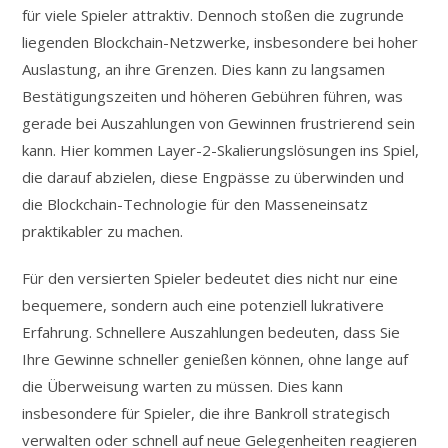
für viele Spieler attraktiv. Dennoch stoßen die zugrunde
liegenden Blockchain-Netzwerke, insbesondere bei hoher
Auslastung, an ihre Grenzen. Dies kann zu langsamen
Bestätigungszeiten und höheren Gebühren führen, was
gerade bei Auszahlungen von Gewinnen frustrierend sein
kann. Hier kommen Layer-2-Skalierungslösungen ins Spiel,
die darauf abzielen, diese Engpässe zu überwinden und
die Blockchain-Technologie für den Masseneinsatz
praktikabler zu machen.
Für den versierten Spieler bedeutet dies nicht nur eine
bequemere, sondern auch eine potenziell lukrativere
Erfahrung. Schnellere Auszahlungen bedeuten, dass Sie
Ihre Gewinne schneller genießen können, ohne lange auf
die Überweisung warten zu müssen. Dies kann
insbesondere für Spieler, die ihre Bankroll strategisch
verwalten oder schnell auf neue Gelegenheiten reagieren