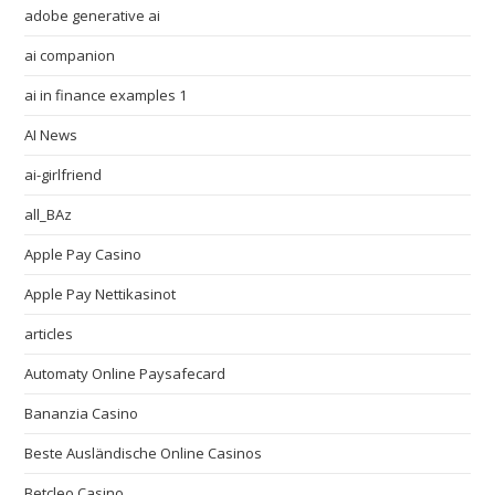
adobe generative ai
ai companion
ai in finance examples 1
AI News
ai-girlfriend
all_BAz
Apple Pay Casino
Apple Pay Nettikasinot
articles
Automaty Online Paysafecard
Bananzia Casino
Beste Ausländische Online Casinos
Betcleo Casino