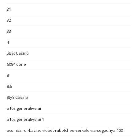
31
32
33
4
5bet Casino
6084 done
8
8,6
8ty8 Casino
a16z generative ai
a16z generative ai 1
acomics.ru~kazino-riobet-rabotchee-zerkalo-na-segodnya 100