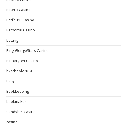
Betero Casino
Betfouru Casino
Betportal Casino
betting
BingoBongoStars Casino
Binnarybet Casino
bkschool2.ru 70
blog
Bookkeeping
bookmaker
Candybet Casino
casino