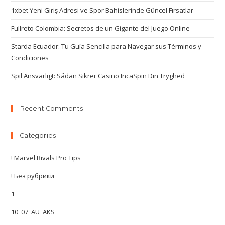
1xbet Yeni Giriş Adresi ve Spor Bahislerinde Güncel Fırsatlar
Fullreto Colombia: Secretos de un Gigante del Juego Online
Starda Ecuador: Tu Guía Sencilla para Navegar sus Términos y
Condiciones
Spil Ansvarligt: Sådan Sikrer Casino IncaSpin Din Tryghed
Recent Comments
Categories
! Marvel Rivals Pro Tips
! Без рубрики
1
10_07_AU_AKS