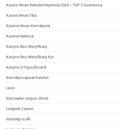
Kasino Ilman Rekisteröitymistä 2026 – TOP 3 Suomessa
Kasino Ilman Tiliä
Kasinot Ilman Kierrätystä
Kasinot Netissä
Kasyno Bez Weryfikacji
Kasyno Bez Weryfikacji Kyc
Kasyno Z Paysafecard
Kierrätysvapaat Kasinot
Leon
listcrawler corpus christi
LolaJack Casino
lotohelp.ru 80