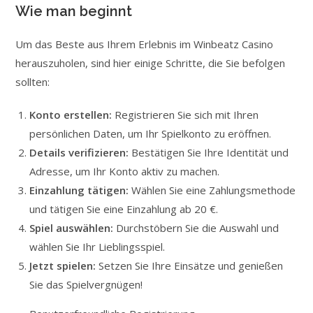
Wie man beginnt
Um das Beste aus Ihrem Erlebnis im Winbeatz Casino
herauszuholen, sind hier einige Schritte, die Sie befolgen
sollten:
Konto erstellen:
Registrieren Sie sich mit Ihren
persönlichen Daten, um Ihr Spielkonto zu eröffnen.
Details verifizieren:
Bestätigen Sie Ihre Identität und
Adresse, um Ihr Konto aktiv zu machen.
Einzahlung tätigen:
Wählen Sie eine Zahlungsmethode
und tätigen Sie eine Einzahlung ab 20 €.
Spiel auswählen:
Durchstöbern Sie die Auswahl und
wählen Sie Ihr Lieblingsspiel.
Jetzt spielen:
Setzen Sie Ihre Einsätze und genießen
Sie das Spielvergnügen!