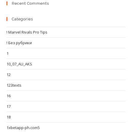
Recent Comments
Categories
! Marvel Rivals Pro Tips
! Без рубрики
1
10_07_AU_AKS
12
123texts
16
17
18
1xbetapp-ph.com5