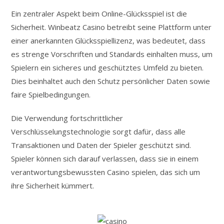
Ein zentraler Aspekt beim Online-Glücksspiel ist die
Sicherheit. Winbeatz Casino betreibt seine Plattform unter
einer anerkannten Glücksspiellizenz, was bedeutet, dass
es strenge Vorschriften und Standards einhalten muss, um
Spielern ein sicheres und geschütztes Umfeld zu bieten.
Dies beinhaltet auch den Schutz persönlicher Daten sowie
faire Spielbedingungen.
Die Verwendung fortschrittlicher
Verschlüsselungstechnologie sorgt dafür, dass alle
Transaktionen und Daten der Spieler geschützt sind.
Spieler können sich darauf verlassen, dass sie in einem
verantwortungsbewussten Casino spielen, das sich um
ihre Sicherheit kümmert.