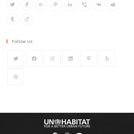
Follow Us