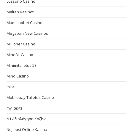
Lussurio Casino
Maltan Kasinot
Mamzinobet Casino
Megapari New Casinos
Millioner Casino
MineBit Casino
Minimitalletus 5E
Mino Casino
misc
Mobilepay Talletus Casino
my_texts
N1 Αξιολόγηση Καζίνο
Nejlepsi Online Kasina