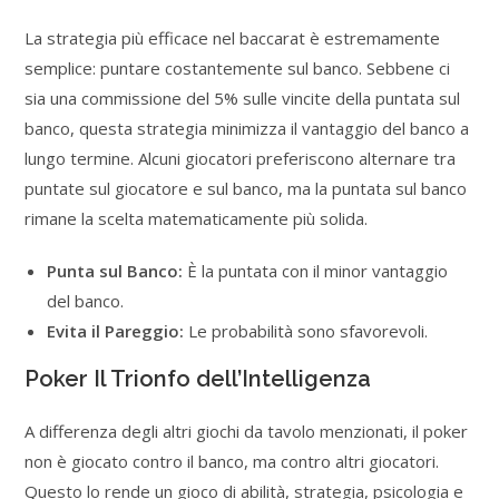
La strategia più efficace nel baccarat è estremamente
semplice: puntare costantemente sul banco. Sebbene ci
sia una commissione del 5% sulle vincite della puntata sul
banco, questa strategia minimizza il vantaggio del banco a
lungo termine. Alcuni giocatori preferiscono alternare tra
puntate sul giocatore e sul banco, ma la puntata sul banco
rimane la scelta matematicamente più solida.
Punta sul Banco:
È la puntata con il minor vantaggio
del banco.
Evita il Pareggio:
Le probabilità sono sfavorevoli.
Poker Il Trionfo dell’Intelligenza
A differenza degli altri giochi da tavolo menzionati, il poker
non è giocato contro il banco, ma contro altri giocatori.
Questo lo rende un gioco di abilità, strategia, psicologia e