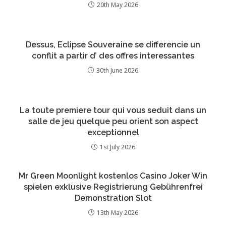
20th May 2026
Dessus, Eclipse Souveraine se differencie un
conflit a partir d’ des offres interessantes
30th June 2026
La toute premiere tour qui vous seduit dans un
salle de jeu quelque peu orient son aspect
exceptionnel
1st July 2026
Mr Green Moonlight kostenlos Casino Joker Win
spielen exklusive Registrierung Gebührenfrei
Demonstration Slot
13th May 2026