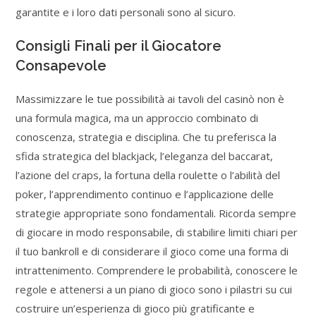
garantite e i loro dati personali sono al sicuro.
Consigli Finali per il Giocatore
Consapevole
Massimizzare le tue possibilità ai tavoli del casinò non è
una formula magica, ma un approccio combinato di
conoscenza, strategia e disciplina. Che tu preferisca la
sfida strategica del blackjack, l’eleganza del baccarat,
l’azione del craps, la fortuna della roulette o l’abilità del
poker, l’apprendimento continuo e l’applicazione delle
strategie appropriate sono fondamentali. Ricorda sempre
di giocare in modo responsabile, di stabilire limiti chiari per
il tuo bankroll e di considerare il gioco come una forma di
intrattenimento. Comprendere le probabilità, conoscere le
regole e attenersi a un piano di gioco sono i pilastri su cui
costruire un’esperienza di gioco più gratificante e