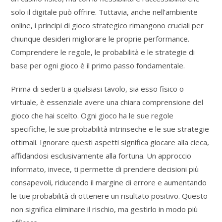
solo il digitale può offrire. Tuttavia, anche nell’ambiente
online, i principi di gioco strategico rimangono cruciali per
chiunque desideri migliorare le proprie performance.
Comprendere le regole, le probabilità e le strategie di
base per ogni gioco è il primo passo fondamentale.
Prima di sederti a qualsiasi tavolo, sia esso fisico o
virtuale, è essenziale avere una chiara comprensione del
gioco che hai scelto. Ogni gioco ha le sue regole
specifiche, le sue probabilità intrinseche e le sue strategie
ottimali. Ignorare questi aspetti significa giocare alla cieca,
affidandosi esclusivamente alla fortuna. Un approccio
informato, invece, ti permette di prendere decisioni più
consapevoli, riducendo il margine di errore e aumentando
le tue probabilità di ottenere un risultato positivo. Questo
non significa eliminare il rischio, ma gestirlo in modo più