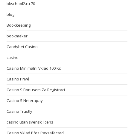
bkschool2.ru 70
blog
Bookkeeping
bookmaker
Candybet Casino
casino
Casino Minimální Vklad 100 Kč
Casino Privé
Casino S Bonusem Za Registraci
Casino S Neterapay
Casino Trustly
casino utan svensk licens
Casino Vklad Přes Paysafecard