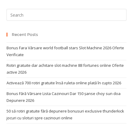
Recent Posts
Bonus Fara Vărsare world football stars Slot Machine 2026 Oferte
Verificate
Rotiri gratuite dar achitare slot machine 88 fortunes online Oferte
active 2026
Activează 700 rotiri gratuite însă ruleta online plată în cupto 2026
Bonus Fără Vărsare Lista Cazinouri Dar 150 șanse choy sun doa
Depunere 2026
50 să rotiri gratuite fără depunere bonusuri exclusive thunderkick
jocuri cu sloturi spre cazinouri online