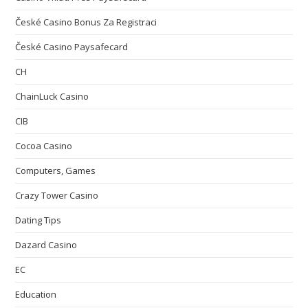
České Casino Bonus Za Registraci
České Casino Paysafecard
CH
ChainLuck Casino
CIB
Cocoa Casino
Computers, Games
Crazy Tower Сasino
Dating Tips
Dazard Casino
EC
Education