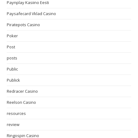
Paynplay Kasiino Eesti
Paysafecard Vklad Casino
Piratepots Casino
Poker
Post
posts
Public
Publick
Redracer Casino
Reelson Casino
resources
review
Ringospin Casino