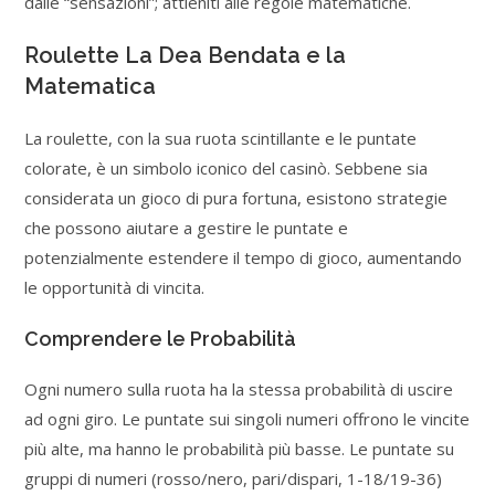
dalle “sensazioni”; attieniti alle regole matematiche.
Roulette La Dea Bendata e la
Matematica
La roulette, con la sua ruota scintillante e le puntate
colorate, è un simbolo iconico del casinò. Sebbene sia
considerata un gioco di pura fortuna, esistono strategie
che possono aiutare a gestire le puntate e
potenzialmente estendere il tempo di gioco, aumentando
le opportunità di vincita.
Comprendere le Probabilità
Ogni numero sulla ruota ha la stessa probabilità di uscire
ad ogni giro. Le puntate sui singoli numeri offrono le vincite
più alte, ma hanno le probabilità più basse. Le puntate su
gruppi di numeri (rosso/nero, pari/dispari, 1-18/19-36)