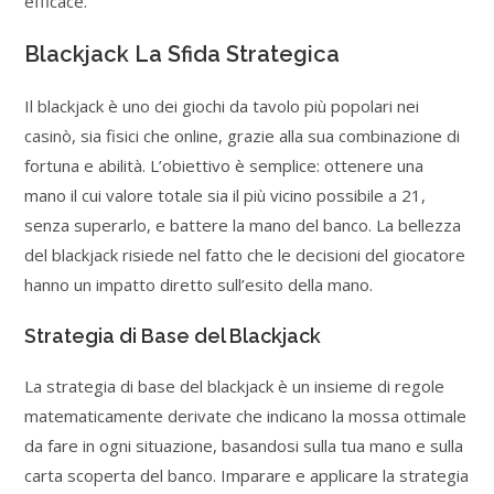
efficace.
Blackjack La Sfida Strategica
Il blackjack è uno dei giochi da tavolo più popolari nei
casinò, sia fisici che online, grazie alla sua combinazione di
fortuna e abilità. L’obiettivo è semplice: ottenere una
mano il cui valore totale sia il più vicino possibile a 21,
senza superarlo, e battere la mano del banco. La bellezza
del blackjack risiede nel fatto che le decisioni del giocatore
hanno un impatto diretto sull’esito della mano.
Strategia di Base del Blackjack
La strategia di base del blackjack è un insieme di regole
matematicamente derivate che indicano la mossa ottimale
da fare in ogni situazione, basandosi sulla tua mano e sulla
carta scoperta del banco. Imparare e applicare la strategia