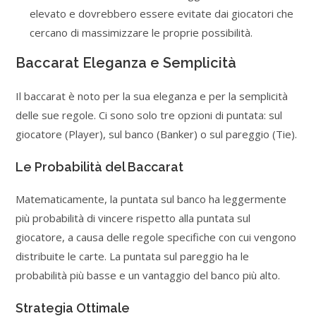
elevato e dovrebbero essere evitate dai giocatori che
cercano di massimizzare le proprie possibilità.
Baccarat Eleganza e Semplicità
Il baccarat è noto per la sua eleganza e per la semplicità
delle sue regole. Ci sono solo tre opzioni di puntata: sul
giocatore (Player), sul banco (Banker) o sul pareggio (Tie).
Le Probabilità del Baccarat
Matematicamente, la puntata sul banco ha leggermente
più probabilità di vincere rispetto alla puntata sul
giocatore, a causa delle regole specifiche con cui vengono
distribuite le carte. La puntata sul pareggio ha le
probabilità più basse e un vantaggio del banco più alto.
Strategia Ottimale