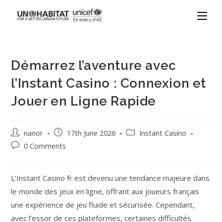
Démarrez l’aventure avec
l’Instant Casino : Connexion et
Jouer en Ligne Rapide
nanor
17th June 2026
Instant Casino
0 Comments
L’Instant Casino fr est devenu une tendance majeure dans
le monde des jeux en ligne, offrant aux joueurs français
une expérience de jeu fluide et sécurisée. Cependant,
avec l’essor de ces plateformes, certaines difficultés