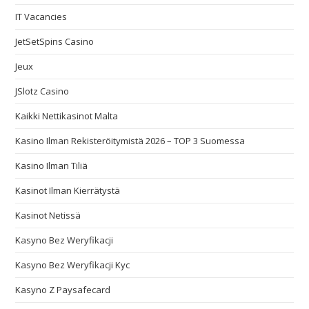
IT Vacancies
JetSetSpins Casino
Jeux
JSlotz Casino
Kaikki Nettikasinot Malta
Kasino Ilman Rekisteröitymistä 2026 – TOP 3 Suomessa
Kasino Ilman Tiliä
Kasinot Ilman Kierrätystä
Kasinot Netissä
Kasyno Bez Weryfikacji
Kasyno Bez Weryfikacji Kyc
Kasyno Z Paysafecard