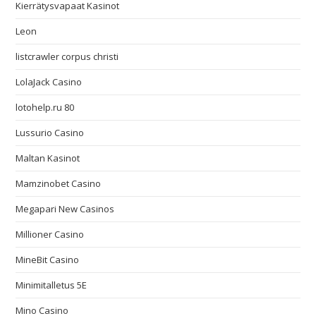
Kierrätysvapaat Kasinot
Leon
listcrawler corpus christi
LolaJack Casino
lotohelp.ru 80
Lussurio Casino
Maltan Kasinot
Mamzinobet Casino
Megapari New Casinos
Millioner Casino
MineBit Casino
Minimitalletus 5E
Mino Casino