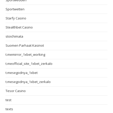
Sportwedden
Sportwetten
Starfy Casino
Stealthbet Casino
stoichimata
Suomen Parhaat Kasinot
t.memirror_1xbet_working
t.meofficial_site_1xbet_zerkalo
t.mesegodnya_1xbet
t.mesegodnya_1xbet_zerkalo
Tesor Casino
test
texts