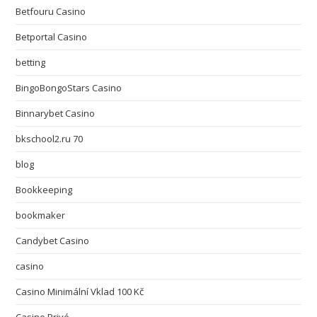
Betfouru Casino
Betportal Casino
betting
BingoBongoStars Casino
Binnarybet Casino
bkschool2.ru 70
blog
Bookkeeping
bookmaker
Candybet Casino
casino
Casino Minimální Vklad 100 Kč