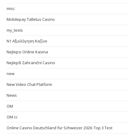
misc
Mobilepay Talletus Casino
my_texts
N1 Αξιολόγηση Καζίνο
Nejlepsi Online Kasina
Nejlepší Zahraniční Casino
new
New Video Chat Platform
News
OM
OM cc
Online Casino Deutschland für Schweizer 2026: Top 3 Test