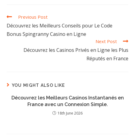
Previous Post
Découvrez les Meilleurs Conseils pour Le Code
Bonus Spingranny Casino en Ligne
Next Post
Découvrez les Casinos Privés en Ligne les Plus
Réputés en France
YOU MIGHT ALSO LIKE
Découvrez les Meilleurs Casinos Instantanés en
France avec un Connexion Simple.
18th June 2026