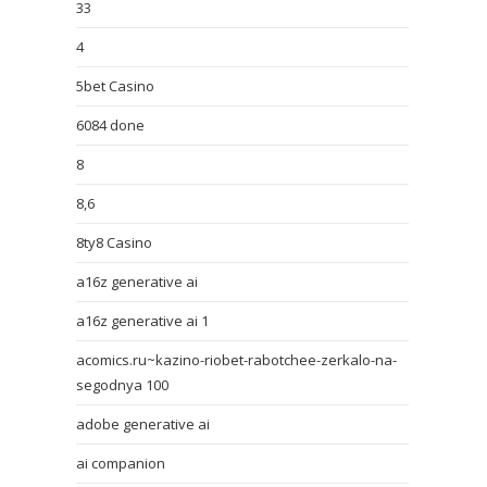
33
4
5bet Casino
6084 done
8
8,6
8ty8 Casino
a16z generative ai
a16z generative ai 1
acomics.ru~kazino-riobet-rabotchee-zerkalo-na-
segodnya 100
adobe generative ai
ai companion