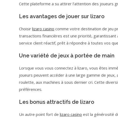
Cette plateforme a su attirer l’attention des joueurs 
Les avantages de jouer sur lizaro
Choisir
lizaro casino
comme votre destination de jeu pr
transactions financières est une priorité, garantissant 
service client réactif, prêt à répondre à toutes vos qu
Une variété de jeux à portée de main
Lorsque vous vous connectez à lizaro, vous êtes immé
joueurs peuvent accéder à une large gamme de jeux, all
roulette, aux machines à sous dernier cri. Cette dive
préférences.
Les bonus attractifs de lizaro
Un autre point fort de
lizaro casino
est la générosité d