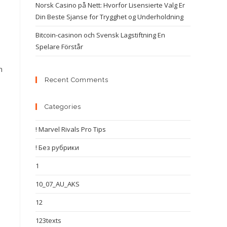
Norsk Casino på Nett: Hvorfor Lisensierte Valg Er
Din Beste Sjanse for Trygghet og Underholdning
Bitcoin-casinon och Svensk Lagstiftning En
Spelare Förstår
n
Recent Comments
Categories
! Marvel Rivals Pro Tips
! Без рубрики
1
10_07_AU_AKS
12
123texts