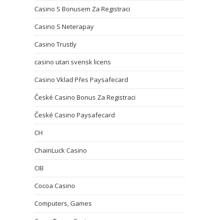
Casino S Bonusem Za Registraci
Casino S Neterapay
Casino Trustly
casino utan svensk licens
Casino Vklad Přes Paysafecard
České Casino Bonus Za Registraci
České Casino Paysafecard
CH
ChainLuck Casino
CIB
Cocoa Casino
Computers, Games