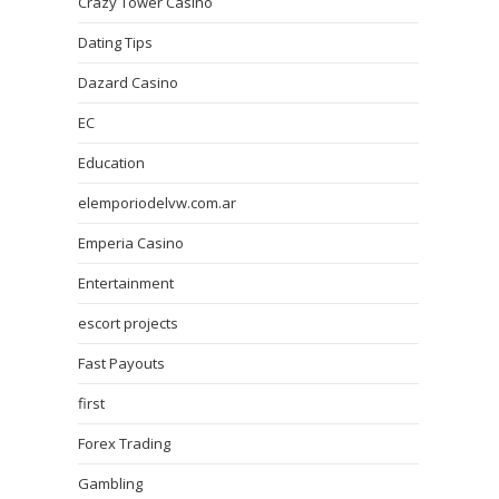
Crazy Tower Сasino
Dating Tips
Dazard Casino
EC
Education
elemporiodelvw.com.ar
Emperia Casino
Entertainment
escort projects
Fast Payouts
first
Forex Trading
Gambling