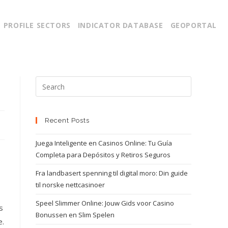
PROFILE SECTORS
INDICATOR DATABASE
GEOPORTAL
Recent Posts
Juega Inteligente en Casinos Online: Tu Guía
Completa para Depósitos y Retiros Seguros
Fra landbasert spenning til digital moro: Din guide
til norske nettcasinoer
Speel Slimmer Online: Jouw Gids voor Casino
s
Bonussen en Slim Spelen
e.