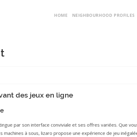
HOME
NEIGHBOURHOOD PROFILES
t
vant des jeux en ligne
ue
tingue par son interface conviviale et ses offres variées. Que vou
s machines à sous, lizaro propose une expérience de jeu inégalé