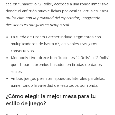
cae en “Chance” o “2 Rolls”, accedes a una ronda inmersiva
donde el anfitrión mueve fichas por casillas virtuales.
Estos
títulos eliminan la pasividad del espectador, integrando
decisiones estratégicas en tiempo real
.
La rueda de Dream Catcher incluye segmentos con
multiplicadores de hasta x7, activables tras giros
consecutivos.
Monopoly Live ofrece bonificaciones “4 Rolls” o “2 Rolls”
que disparan premios basados en tiradas de dados
reales.
Ambos juegos permiten apuestas laterales paralelas,
aumentando la variedad de resultados por ronda.
¿Cómo elegir la mejor mesa para tu
estilo de juego?