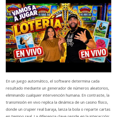
En un juego automático, el software determina cada
resultado mediante un generador de números aleatorios,
eliminando cualquier intervención humana. En contraste, la
transmisión en vivo replica la dinámica de un casino físico,
donde un crupier real baraja, lanza la bola o reparte cartas
en tiempo real. La diferencia clave reside en la interacción: