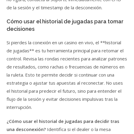
de la sesión y el timestamp de la desconexión.
Cómo usar el historial de jugadas para tomar
decisiones
Si pierdes la conexión en un casino en vivo, el **historial
de jugadas** es tu herramienta principal para retomar el
control. Revisa las rondas recientes para analizar patrones
de resultados, como rachas o frecuencias de números en
la ruleta. Esto te permite decidir si continuar con una
estrategia o ajustar tus apuestas al reconectar. No uses
el historial para predecir el futuro, sino para entender el
flujo de la sesión y evitar decisiones impulsivas tras la
interrupción.
¿Cómo usar el historial de jugadas para decidir tras
una desconexión?
Identifica si el dealer o la mesa