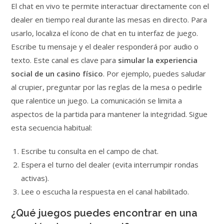
El chat en vivo te permite interactuar directamente con el
dealer en tiempo real durante las mesas en directo. Para
usarlo, localiza el ícono de chat en tu interfaz de juego.
Escribe tu mensaje y el dealer responderá por audio o
texto. Este canal es clave para
simular la experiencia
social de un casino físico
. Por ejemplo, puedes saludar
al crupier, preguntar por las reglas de la mesa o pedirle
que ralentice un juego. La comunicación se limita a
aspectos de la partida para mantener la integridad. Sigue
esta secuencia habitual:
Escribe tu consulta en el campo de chat.
Espera el turno del dealer (evita interrumpir rondas
activas).
Lee o escucha la respuesta en el canal habilitado.
¿Qué juegos puedes encontrar en una