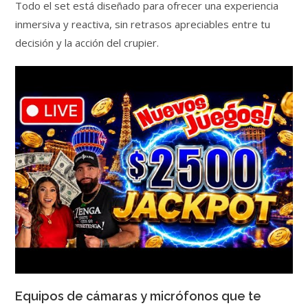
Todo el set está diseñado para ofrecer una experiencia
inmersiva y reactiva, sin retrasos apreciables entre tu
decisión y la acción del crupier.
Equipos de cámaras y micrófonos que te