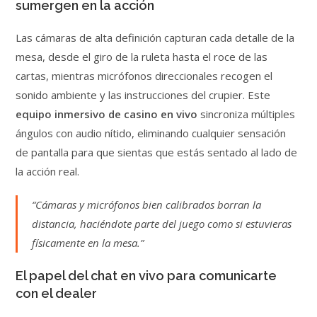
sumergen en la acción
Las cámaras de alta definición capturan cada detalle de la
mesa, desde el giro de la ruleta hasta el roce de las
cartas, mientras micrófonos direccionales recogen el
sonido ambiente y las instrucciones del crupier. Este
equipo inmersivo de casino en vivo
sincroniza múltiples
ángulos con audio nítido, eliminando cualquier sensación
de pantalla para que sientas que estás sentado al lado de
la acción real.
“Cámaras y micrófonos bien calibrados borran la
distancia, haciéndote parte del juego como si estuvieras
físicamente en la mesa.”
El papel del chat en vivo para comunicarte
con el dealer