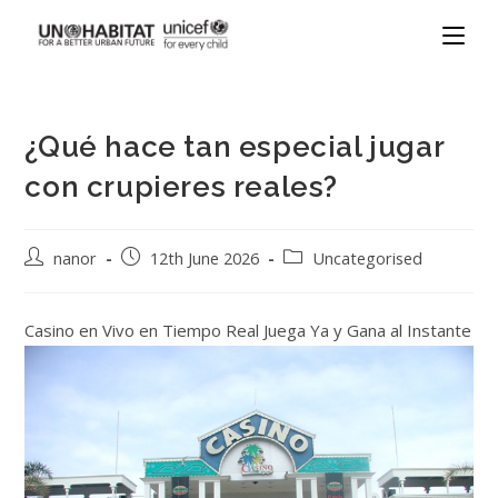
¿Qué hace tan especial jugar
con crupieres reales?
nanor
12th June 2026
Uncategorised
Casino en Vivo en Tiempo Real Juega Ya y Gana al Instante