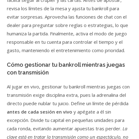
facilita seguir al crupier y las cartas. Antes de apostar,
revisa los límites de la mesa y ajusta tu bankroll para
evitar sorpresas. Aprovecha las funciones de chat con el
dealer para preguntar sobre reglas o estrategias, lo que
humaniza la partida. Finalmente, activa el modo de juego
responsable en tu cuenta para controlar el tiempo y el
gasto, manteniendo el entretenimiento como prioridad.
Cómo gestionar tu bankroll mientras juegas
con transmisión
Al jugar en vivo, gestionar tu bankroll mientras juegas con
transmisión exige disciplina extra, pues la adrenalina del
directo puede nublar tu juicio. Define un límite de pérdida
antes de cada sesión en vivo
y apégate a él sin
excepción. Divide tu capital en pequeñas unidades para
cada ronda, evitando aumentar apuestas tras perder.
La
clave está en tratar la transmisión como un espectáculo, no