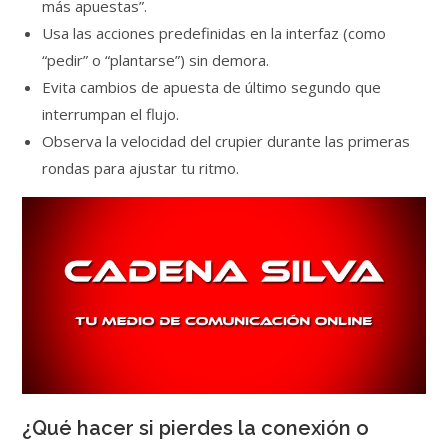
más apuestas”.
Usa las acciones predefinidas en la interfaz (como
“pedir” o “plantarse”) sin demora.
Evita cambios de apuesta de último segundo que
interrumpan el flujo.
Observa la velocidad del crupier durante las primeras
rondas para ajustar tu ritmo.
¿Qué hacer si pierdes la conexión o