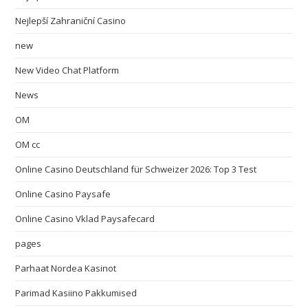
Nejlepší Zahraniční Casino
new
New Video Chat Platform
News
OM
OM cc
Online Casino Deutschland für Schweizer 2026: Top 3 Test
Online Casino Paysafe
Online Casino Vklad Paysafecard
pages
Parhaat Nordea Kasinot
Parimad Kasiino Pakkumised