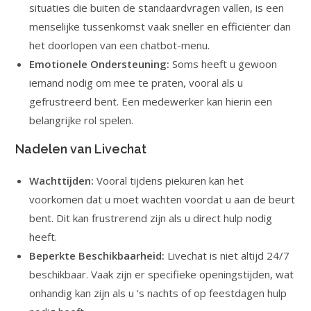
situaties die buiten de standaardvragen vallen, is een
menselijke tussenkomst vaak sneller en efficiënter dan
het doorlopen van een chatbot-menu.
Emotionele Ondersteuning:
Soms heeft u gewoon
iemand nodig om mee te praten, vooral als u
gefrustreerd bent. Een medewerker kan hierin een
belangrijke rol spelen.
Nadelen van Livechat
Wachttijden:
Vooral tijdens piekuren kan het
voorkomen dat u moet wachten voordat u aan de beurt
bent. Dit kan frustrerend zijn als u direct hulp nodig
heeft.
Beperkte Beschikbaarheid:
Livechat is niet altijd 24/7
beschikbaar. Vaak zijn er specifieke openingstijden, wat
onhandig kan zijn als u ‘s nachts of op feestdagen hulp