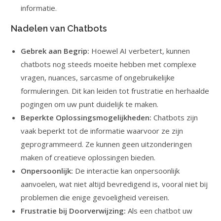
informatie.
Nadelen van Chatbots
Gebrek aan Begrip:
Hoewel AI verbetert, kunnen
chatbots nog steeds moeite hebben met complexe
vragen, nuances, sarcasme of ongebruikelijke
formuleringen. Dit kan leiden tot frustratie en herhaalde
pogingen om uw punt duidelijk te maken.
Beperkte Oplossingsmogelijkheden:
Chatbots zijn
vaak beperkt tot de informatie waarvoor ze zijn
geprogrammeerd. Ze kunnen geen uitzonderingen
maken of creatieve oplossingen bieden.
Onpersoonlijk:
De interactie kan onpersoonlijk
aanvoelen, wat niet altijd bevredigend is, vooral niet bij
problemen die enige gevoeligheid vereisen.
Frustratie bij Doorverwijzing:
Als een chatbot uw