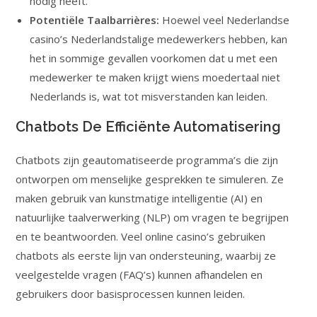
nodig heeft.
Potentiële Taalbarrières:
Hoewel veel Nederlandse
casino’s Nederlandstalige medewerkers hebben, kan
het in sommige gevallen voorkomen dat u met een
medewerker te maken krijgt wiens moedertaal niet
Nederlands is, wat tot misverstanden kan leiden.
Chatbots De Efficiënte Automatisering
Chatbots zijn geautomatiseerde programma’s die zijn
ontworpen om menselijke gesprekken te simuleren. Ze
maken gebruik van kunstmatige intelligentie (AI) en
natuurlijke taalverwerking (NLP) om vragen te begrijpen
en te beantwoorden. Veel online casino’s gebruiken
chatbots als eerste lijn van ondersteuning, waarbij ze
veelgestelde vragen (FAQ’s) kunnen afhandelen en
gebruikers door basisprocessen kunnen leiden.