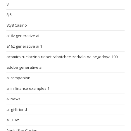
8
8,6
8ty8 Casino
a16z generative ai
a16z generative ai 1
acomics.ru~kazino-riobet-rabotchee-zerkalo-na-segodnya 100
adobe generative ai
ai companion
ai in finance examples 1
AI News
ai-girlfriend
all_BAz
Apple Pay Casino