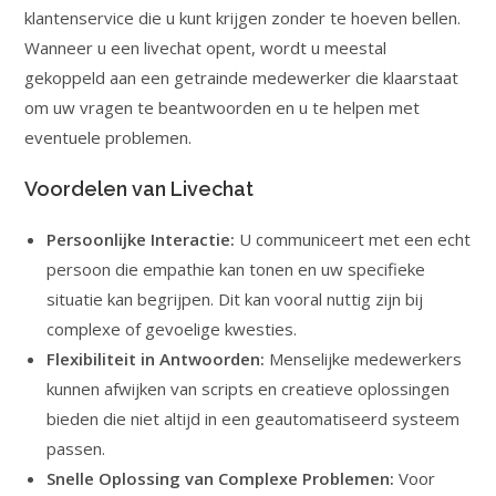
klantenservice die u kunt krijgen zonder te hoeven bellen.
Wanneer u een livechat opent, wordt u meestal
gekoppeld aan een getrainde medewerker die klaarstaat
om uw vragen te beantwoorden en u te helpen met
eventuele problemen.
Voordelen van Livechat
Persoonlijke Interactie:
U communiceert met een echt
persoon die empathie kan tonen en uw specifieke
situatie kan begrijpen. Dit kan vooral nuttig zijn bij
complexe of gevoelige kwesties.
Flexibiliteit in Antwoorden:
Menselijke medewerkers
kunnen afwijken van scripts en creatieve oplossingen
bieden die niet altijd in een geautomatiseerd systeem
passen.
Snelle Oplossing van Complexe Problemen:
Voor