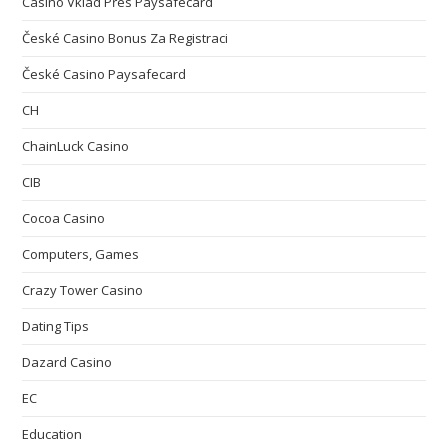
Casino Vklad Přes Paysafecard
České Casino Bonus Za Registraci
České Casino Paysafecard
CH
ChainLuck Casino
CIB
Cocoa Casino
Computers, Games
Crazy Tower Сasino
Dating Tips
Dazard Casino
EC
Education