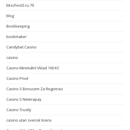
bkschool2.ru 70
blog
Bookkeeping
bookmaker
Candybet Casino
casino
Casino Minimální Vklad 100 Kč
Casino Privé
Casino S Bonusem Za Registraci
Casino S Neterapay
Casino Trustly
casino utan svensk licens