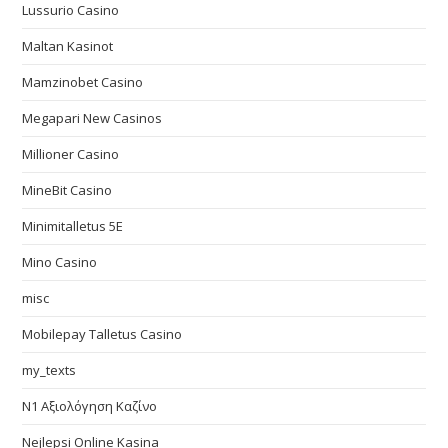
Lussurio Casino
Maltan Kasinot
Mamzinobet Casino
Megapari New Casinos
Millioner Casino
MineBit Casino
Minimitalletus 5E
Mino Casino
misc
Mobilepay Talletus Casino
my_texts
N1 Αξιολόγηση Καζίνο
Nejlepsi Online Kasina