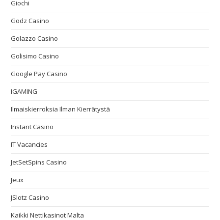
Giochi
Godz Casino
Golazzo Casino
Golisimo Casino
Google Pay Casino
IGAMING
Ilmaiskierroksia Ilman Kierrätystä
Instant Casino
IT Vacancies
JetSetSpins Casino
Jeux
JSlotz Casino
Kaikki Nettikasinot Malta