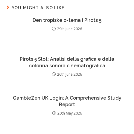
YOU MIGHT ALSO LIKE
Den tropiske ø-tema i Pirots 5
29th June 2026
Pirots 5 Slot: Analisi della grafica e della
colonna sonora cinematografica
26th June 2026
GambleZen UK Login: A Comprehensive Study
Report
20th May 2026