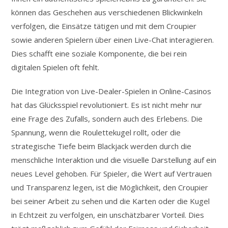
können das Geschehen aus verschiedenen Blickwinkeln
verfolgen, die Einsätze tätigen und mit dem Croupier
sowie anderen Spielern über einen Live-Chat interagieren.
Dies schafft eine soziale Komponente, die bei rein
digitalen Spielen oft fehlt.
Die Integration von Live-Dealer-Spielen in Online-Casinos
hat das Glücksspiel revolutioniert. Es ist nicht mehr nur
eine Frage des Zufalls, sondern auch des Erlebens. Die
Spannung, wenn die Roulettekugel rollt, oder die
strategische Tiefe beim Blackjack werden durch die
menschliche Interaktion und die visuelle Darstellung auf ein
neues Level gehoben. Für Spieler, die Wert auf Vertrauen
und Transparenz legen, ist die Möglichkeit, den Croupier
bei seiner Arbeit zu sehen und die Karten oder die Kugel
in Echtzeit zu verfolgen, ein unschätzbarer Vorteil. Dies