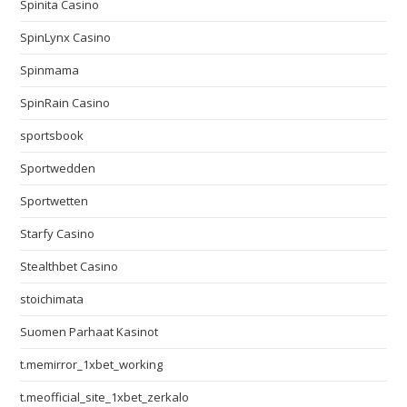
Spinita Casino
SpinLynx Casino
Spinmama
SpinRain Casino
sportsbook
Sportwedden
Sportwetten
Starfy Casino
Stealthbet Casino
stoichimata
Suomen Parhaat Kasinot
t.memirror_1xbet_working
t.meofficial_site_1xbet_zerkalo