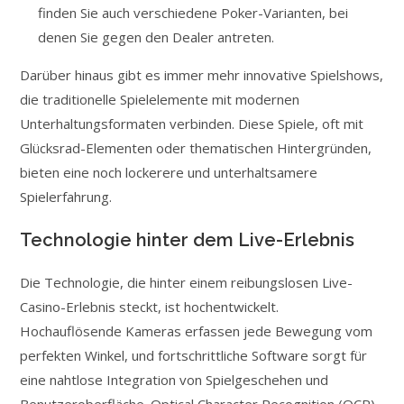
finden Sie auch verschiedene Poker-Varianten, bei
denen Sie gegen den Dealer antreten.
Darüber hinaus gibt es immer mehr innovative Spielshows,
die traditionelle Spielelemente mit modernen
Unterhaltungsformaten verbinden. Diese Spiele, oft mit
Glücksrad-Elementen oder thematischen Hintergründen,
bieten eine noch lockerere und unterhaltsamere
Spielerfahrung.
Technologie hinter dem Live-Erlebnis
Die Technologie, die hinter einem reibungslosen Live-
Casino-Erlebnis steckt, ist hochentwickelt.
Hochauflösende Kameras erfassen jede Bewegung vom
perfekten Winkel, und fortschrittliche Software sorgt für
eine nahtlose Integration von Spielgeschehen und