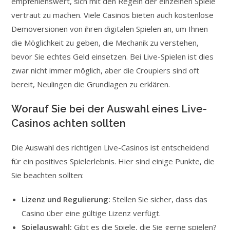
empfehlenswert, sich mit den Regeln der einzelnen Spiele
vertraut zu machen. Viele Casinos bieten auch kostenlose
Demoversionen von ihren digitalen Spielen an, um Ihnen
die Möglichkeit zu geben, die Mechanik zu verstehen,
bevor Sie echtes Geld einsetzen. Bei Live-Spielen ist dies
zwar nicht immer möglich, aber die Croupiers sind oft
bereit, Neulingen die Grundlagen zu erklären.
Worauf Sie bei der Auswahl eines Live-
Casinos achten sollten
Die Auswahl des richtigen Live-Casinos ist entscheidend
für ein positives Spielerlebnis. Hier sind einige Punkte, die
Sie beachten sollten:
Lizenz und Regulierung:
Stellen Sie sicher, dass das
Casino über eine gültige Lizenz verfügt.
Spielauswahl:
Gibt es die Spiele, die Sie gerne spielen?