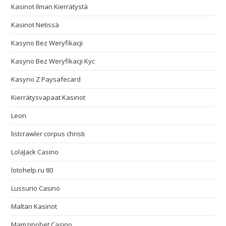
Kasinot Ilman Kierrätystä
Kasinot Netissä
Kasyno Bez Weryfikacji
Kasyno Bez Weryfikacji Kyc
Kasyno Z Paysafecard
Kierrätysvapaat Kasinot
Leon
listcrawler corpus christi
LolaJack Casino
lotohelp.ru 80
Lussurio Casino
Maltan Kasinot
Mamzinobet Casino