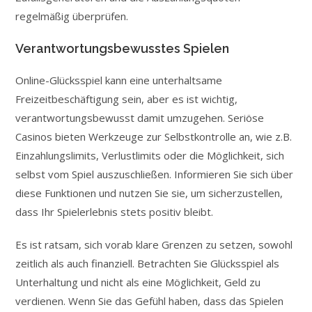
regelmäßig überprüfen.
Verantwortungsbewusstes Spielen
Online-Glücksspiel kann eine unterhaltsame
Freizeitbeschäftigung sein, aber es ist wichtig,
verantwortungsbewusst damit umzugehen. Seriöse
Casinos bieten Werkzeuge zur Selbstkontrolle an, wie z.B.
Einzahlungslimits, Verlustlimits oder die Möglichkeit, sich
selbst vom Spiel auszuschließen. Informieren Sie sich über
diese Funktionen und nutzen Sie sie, um sicherzustellen,
dass Ihr Spielerlebnis stets positiv bleibt.
Es ist ratsam, sich vorab klare Grenzen zu setzen, sowohl
zeitlich als auch finanziell. Betrachten Sie Glücksspiel als
Unterhaltung und nicht als eine Möglichkeit, Geld zu
verdienen. Wenn Sie das Gefühl haben, dass das Spielen