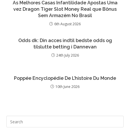
As Melhores Casas Infantilidade Apostas Uma
vez Dragon Tiger Slot Money Real que Bônus
Sem Armazém No Brasil
6th August 2026
Odds dk: Din acces indtil bedste odds og
tilslutte betting i Dannevan
24th July 2026
Poppée Encyclopédie De L’histoire Du Monde
10th June 2026