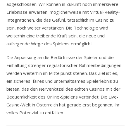
abgeschlossen. Wir können in Zukunft noch immersivere
Erlebnisse erwarten, möglicherweise mit Virtual-Reality-
Integrationen, die das Gefühl, tatsächlich im Casino zu
sein, noch weiter verstärken. Die Technologie wird
weiterhin eine treibende Kraft sein, die neue und
aufregende Wege des Spielens ermöglicht.
Die Anpassung an die Bedürfnisse der Spieler und die
Einhaltung strenger regulatorischer Rahmenbedingungen
werden weiterhin im Mittelpunkt stehen. Das Ziel ist es,
ein sicheres, faires und unterhaltsames Spielerlebnis zu
bieten, das den Nervenkitzel des echten Casinos mit der
Bequemlichkeit des Online-Spielens verbindet. Die Live-
Casino-Welt in Österreich hat gerade erst begonnen, ihr
volles Potenzial zu entfalten.