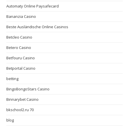
Automaty Online Paysafecard
Bananzia Casino
Beste Ausländische Online Casinos
Betcleo Casino
Betero Casino
Betfouru Casino
Betportal Casino
betting
BingoBongoStars Casino
Binnarybet Casino
bkschool2.ru 70
blog