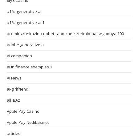
8ty8 Casino
a16z generative ai
a16z generative ai 1
acomics.ru~kazino-riobet-rabotchee-zerkalo-na-segodnya 100
adobe generative ai
ai companion
ai in finance examples 1
AI News
ai-girlfriend
all_BAz
Apple Pay Casino
Apple Pay Nettikasinot
articles