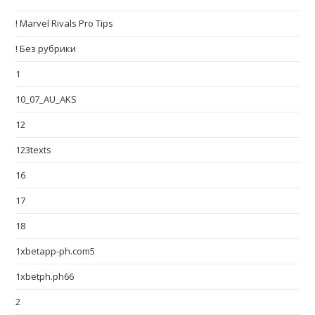
! Marvel Rivals Pro Tips
! Без рубрики
1
10_07_AU_AKS
12
123texts
16
17
18
1xbetapp-ph.com5
1xbetph.ph66
2