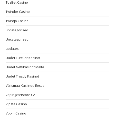
TuzBet Casino
Twindor Casino
Twinqo Casino
uncategorised
Uncategorized
updates
Uudet Euteller Kasinot
Uudet Nettikasinot Malta
Uudet Trustly Kasinot
Välismaa Kasiinod Eestis
vapingcartstore CA
Vipsta Casino
Voom Casino