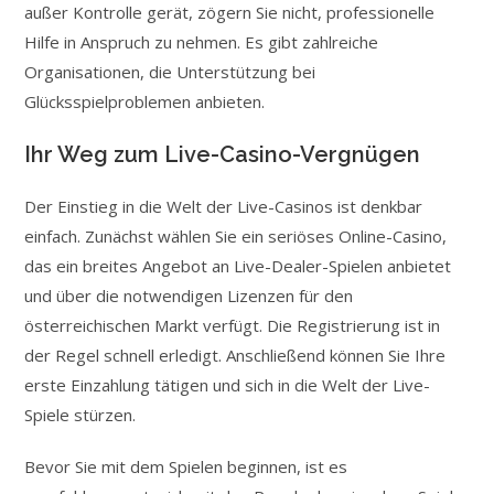
außer Kontrolle gerät, zögern Sie nicht, professionelle
Hilfe in Anspruch zu nehmen. Es gibt zahlreiche
Organisationen, die Unterstützung bei
Glücksspielproblemen anbieten.
Ihr Weg zum Live-Casino-Vergnügen
Der Einstieg in die Welt der Live-Casinos ist denkbar
einfach. Zunächst wählen Sie ein seriöses Online-Casino,
das ein breites Angebot an Live-Dealer-Spielen anbietet
und über die notwendigen Lizenzen für den
österreichischen Markt verfügt. Die Registrierung ist in
der Regel schnell erledigt. Anschließend können Sie Ihre
erste Einzahlung tätigen und sich in die Welt der Live-
Spiele stürzen.
Bevor Sie mit dem Spielen beginnen, ist es