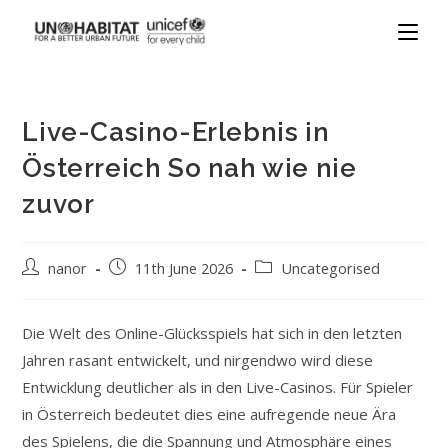
Live-Casino-Erlebnis in
Österreich So nah wie nie
zuvor
nanor
11th June 2026
Uncategorised
Die Welt des Online-Glücksspiels hat sich in den letzten
Jahren rasant entwickelt, und nirgendwo wird diese
Entwicklung deutlicher als in den Live-Casinos. Für Spieler
in Österreich bedeutet dies eine aufregende neue Ära
des Spielens, die die Spannung und Atmosphäre eines