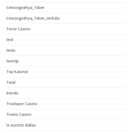
t.mesegodnya_1xbet
t.mesegodnya_1xbet_zerkalo
Tesor Casino
test
texts
textslp
Top Kasinot
Total
trends
Truelayer Casino
Trumo Casino
ts escorts dallas