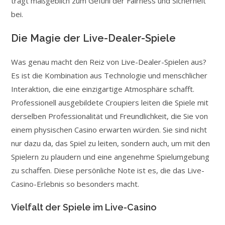
trägt maßgeblich zum Gefühl der Fairness und Sicherheit
bei.
Die Magie der Live-Dealer-Spiele
Was genau macht den Reiz von Live-Dealer-Spielen aus?
Es ist die Kombination aus Technologie und menschlicher
Interaktion, die eine einzigartige Atmosphäre schafft.
Professionell ausgebildete Croupiers leiten die Spiele mit
derselben Professionalität und Freundlichkeit, die Sie von
einem physischen Casino erwarten würden. Sie sind nicht
nur dazu da, das Spiel zu leiten, sondern auch, um mit den
Spielern zu plaudern und eine angenehme Spielumgebung
zu schaffen. Diese persönliche Note ist es, die das Live-
Casino-Erlebnis so besonders macht.
Vielfalt der Spiele im Live-Casino