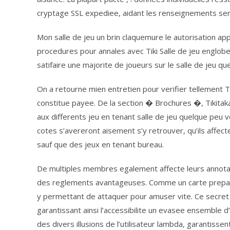
cryptage SSL expediee, aidant les renseignements sens
Mon salle de jeu un brin claquemure le autorisation 
procedures pour annales avec Tiki Salle de jeu englobe
satifaire une majorite de joueurs sur le salle de jeu qu
On a retourne mien entretien pour verifier tellement Ti
constitue payee. De la section � Brochures �, Tikitaka
aux differents jeu en tenant salle de jeu quelque peu 
cotes s’avereront aisement s’y retrouver, qu’ils affec
sauf que des jeux en tenant bureau.
De multiples membres egalement affecte leurs annotat
des reglements avantageuses. Comme un carte prepaye,
y permettant de attaquer pour amuser vite. Ce secret
garantissant ainsi l’accessibilite un evasee ensemble 
des divers illusions de l’utilisateur lambda, garantiss