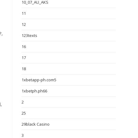
10_07_AU_AKS
11
12
?,
123texts
16
17
18
1xbetapp-ph.com5
1xbetph.ph66
2
,
25
29black Casino
3