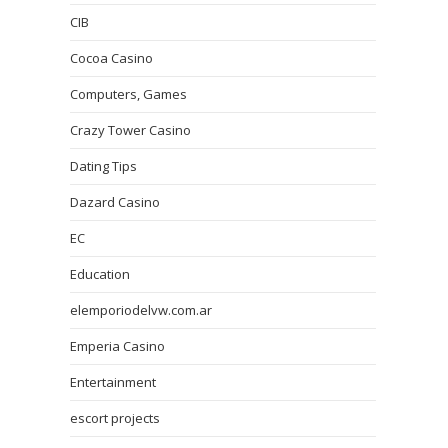
CIB
Cocoa Casino
Computers, Games
Crazy Tower Сasino
Dating Tips
Dazard Casino
EC
Education
elemporiodelvw.com.ar
Emperia Casino
Entertainment
escort projects