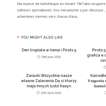
Ma nuance de ludotheque en tenant TikiTaka recupere 
editeurs specialisees. Vos mecanisme a par-dessous , ! 
achemines memes vers chacun d’eux.
YOU MIGHT ALSO LIKE
Den tropiske ø-tema i Pirots 5
Pirots 5
grafica e
29th June 2026
ci
Zwiazki Wszystkie nasze
KairosBe
wlasne Zalecenia Da ci ktorzy
Υπηρεσία 
maja Innych ludzi Kasyn
Διασκέ
25th April 2026