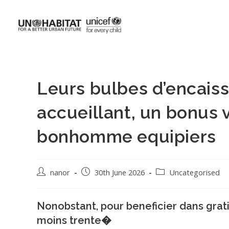
Leurs bulbes d’encai
accueillant, un bonus v
bonhomme equipiers
nanor
30th June 2026
Uncategorised
Nonobstant, pour beneficier dans gratif
moins trente�