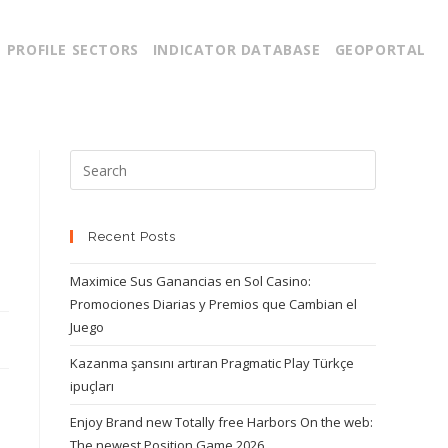
PROFILE SECTORS
INDICATOR DATABASE
GEOPORTAL
Recent Posts
Maximice Sus Ganancias en Sol Casino:
Promociones Diarias y Premios que Cambian el
Juego
Kazanma şansını artıran Pragmatic Play Türkçe
ipuçları
Enjoy Brand new Totally free Harbors On the web:
The newest Position Game 2026