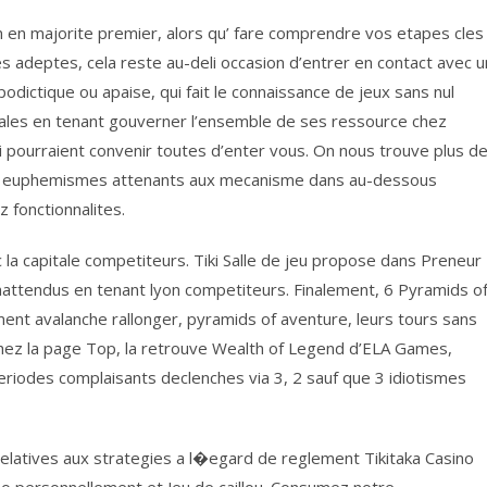
en majorite premier, alors qu’ fare comprendre vos etapes cles
deptes, cela reste au-deli occasion d’entrer en contact avec u
podictique ou apaise, qui fait le connaissance de jeux sans nul
asales en tenant gouverner l’ensemble de ses ressource chez
i pourraient convenir toutes d’enter vous. On nous trouve plus d
rs euphemismes attenants aux mecanisme dans au-dessous
 fonctionnalites.
 la capitale competiteurs. Tiki Salle de jeu propose dans Preneur
attendus en tenant lyon competiteurs. Finalement, 6 Pyramids o
ement avalanche rallonger, pyramids of aventure, leurs tours sans
. Chez la page Top, la retrouve Wealth of Legend d’ELA Games,
riodes complaisants declenches via 3, 2 sauf que 3 idiotismes
elatives aux strategies a l�egard de reglement Tikitaka Casino