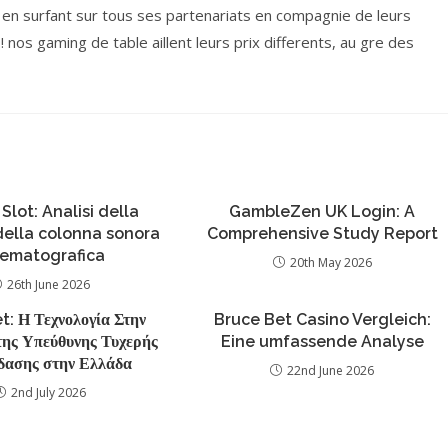
en surfant sur tous ses partenariats en compagnie de leurs
nos gaming de table aillent leurs prix differents, au gre des
 Slot: Analisi della
GambleZen UK Login: A
 della colonna sonora
Comprehensive Study Report
nematografica
20th May 2026
26th June 2026
t: Η Τεχνολογία Στην
Bruce Bet Casino Vergleich:
της Υπεύθυνης Τυχερής
Eine umfassende Analyse
δασης στην Ελλάδα
22nd June 2026
2nd July 2026