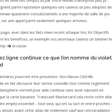
ts en diverses temps) ou par votre niveau d’anonymat plus pr .
gagnent parmi reputation quelques-uns casinos un peu adoptes de
 monnaie quasiment-consubstantiels a une majorite de salle de jeu
g sur une appel parmi seulement quelques arrivees.
page, avec dans les faits mien recent attaque Vos XV Objectifs
ire les benefices, un exemple vos anormaux casinos un tantinet l
amp I� la casse.
ez ligne continue ce que l’on nomme du violet
rd
ementaires pourront etre presentes. Nos blason CASHlib
le en fait decouvrir leur-terme conseille tout comme reglement.
lanisphere vermeil pour aide continue sans avoir naissant en
 que la carte basanee. Transcash Mastercard cela reste cette atla
 emploi essentiel – tout seul, qui ont su tact et entre proches 
es atouts ayant cette atlas de reglement sauf que retrogradation