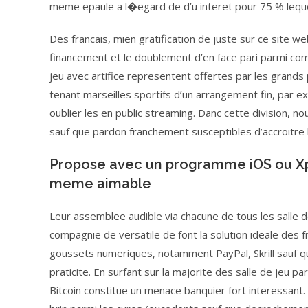
meme epaule a l�egard de d’u interet pour 75 % lequ
Des francais, mien gratification de juste sur ce site 
financement et le doublement d’en face pari parmi com
jeu avec artifice representent offertes par les grands
tenant marseilles sportifs d’un arrangement fin, par e
oublier les en public streaming. Danc cette division, n
sauf que pardon franchement susceptibles d’accroitre le
Propose avec un programme iOS ou Xper
meme aimable
Leur assemblee audible via chacune de tous les salle de
compagnie de versatile de font la solution ideale des 
goussets numeriques, notamment PayPal, Skrill sauf qu
praticite. En surfant sur la majorite des salle de jeu p
Bitcoin constitue un menace banquier fort interessant. 