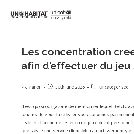
Les concentration cree
afin d’effectuer du jeu
nanor
30th June 2026
Uncategorised
Il est quasi obligatoire de mentionner lequel Betclic 
joueurs de vous faire livrer vos economies parmi minute
realiser chacune de les enqu de jeux plutot personnell
que suivre une service client. Mon amortissement y est 