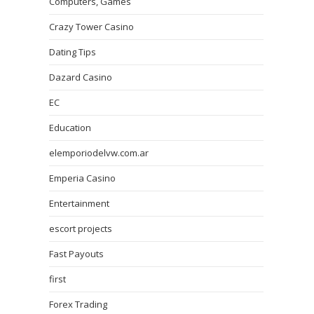
Computers, Games
Crazy Tower Сasino
Dating Tips
Dazard Casino
EC
Education
elemporiodelvw.com.ar
Emperia Casino
Entertainment
escort projects
Fast Payouts
first
Forex Trading