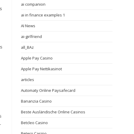
ai companion
s
ai in finance examples 1
AI News
ai-girlfriend
es
all_BAz
Apple Pay Casino
Apple Pay Nettikasinot
articles
Automaty Online Paysafecard
Bananzia Casino
Beste Ausländische Online Casinos
s
Betcleo Casino
–
Betero Casino