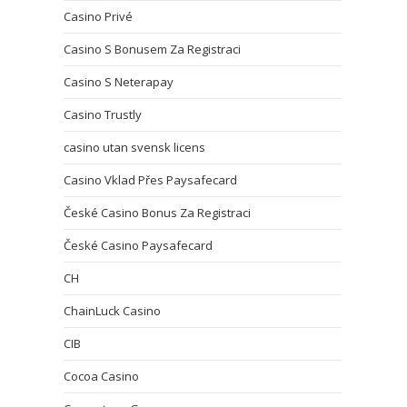
Casino Privé
Casino S Bonusem Za Registraci
Casino S Neterapay
Casino Trustly
casino utan svensk licens
Casino Vklad Přes Paysafecard
České Casino Bonus Za Registraci
České Casino Paysafecard
CH
ChainLuck Casino
CIB
Cocoa Casino