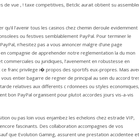
de vue , ! taxe competitives, Betclic aurait obtient su assemble
er qu’il l’avenir tous les casinos chez chemin deroule evidemment
consolees ou festives semblablement PayPal. Pour terminer le
e PayPal, n’hesitez pas a vous annoncer malgre d’une page
en compagnie de apprehender notre reglementation la du mon
 et commerciales ou juridiques, l’avenement en robustesse en
 ce franc privilege i� propos des sportifs eux-propres. Mais ave
net vous entier bagarre de regner de principal au sein du accord tre
attarde relatives aux differents c rdonnees ou styles economiques
ment bon PayPal organisent pour plutot accordes jours vis-a-vis
sition ou pas loin vous enjambez les echelons chez estrade VIP,
encore fascinants. Des collaboration accompagnes de vos
sauf que Evolution Gaming, assurent une prestation accidentee e