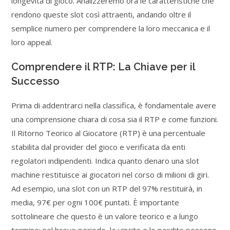
longevità di gioco. Analizzeremo ora le caratteristiche che
rendono queste slot così attraenti, andando oltre il
semplice numero per comprendere la loro meccanica e il
loro appeal.
Comprendere il RTP: La Chiave per il
Successo
Prima di addentrarci nella classifica, è fondamentale avere
una comprensione chiara di cosa sia il RTP e come funzioni.
Il Ritorno Teorico al Giocatore (RTP) è una percentuale
stabilita dal provider del gioco e verificata da enti
regolatori indipendenti. Indica quanto denaro una slot
machine restituisce ai giocatori nel corso di milioni di giri.
Ad esempio, una slot con un RTP del 97% restituirà, in
media, 97€ per ogni 100€ puntati. È importante
sottolineare che questo è un valore teorico e a lungo