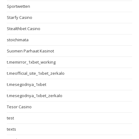
Sportwetten
Starfy Casino
Stealthbet Casino
stoichimata
Suomen Parhaat Kasinot
t.memirror_1xbet_working
t.meofficial_site_1xbet_zerkalo
t.mesegodnya_1xbet
t.mesegodnya_1xbet_zerkalo
Tesor Casino
test
texts