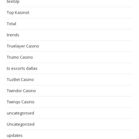
textslp
Top Kasinot
Total
trends
Truelayer Casino
Trumo Casino
ts escorts dallas
TuzBet Casino
Twindor Casino
Twinqo Casino
uncategorised
Uncategorized
updates