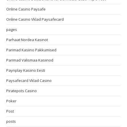
Online Casino Paysafe
Online Casino Vklad Paysafecard
pages
Parhaat Nordea Kasinot
Parimad Kasiino Pakkumised
Parimad Välismaa Kasiinod
Paynplay Kasiino Eesti
Paysafecard Vklad Casino
Piratepots Casino
Poker
Post
posts