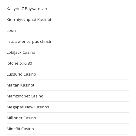
Kasyno Z Paysafecard
Kierrätysvapaat Kasinot
Leon
listcrawler corpus christi
LolaJack Casino
lotohelp.ru 80
Lussurio Casino
Maltan Kasinot
Mamzinobet Casino
Megapari New Casinos
Millioner Casino
MineBit Casino