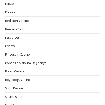
Public
Publick
Redracer Casino
Reelson Casino
resources
review
Ringospin Casino
riobet_zerkalo_na_segodnya
Roulo Casino
Royaldogs Casino
Siirto Kasinot
Siru Kasinot