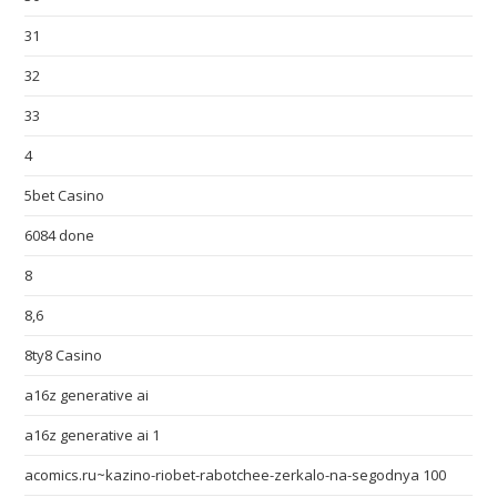
31
32
33
4
5bet Casino
6084 done
8
8,6
8ty8 Casino
a16z generative ai
a16z generative ai 1
acomics.ru~kazino-riobet-rabotchee-zerkalo-na-segodnya 100