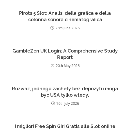
Pirots 5 Slot: Analisi della grafica e della
colonna sonora cinematografica
26th June 2026
GambleZen UK Login: A Comprehensive Study
Report
20th May 2026
Rozwaz, jednego zachety bez depozytu moga
byc USA tylko wtedy,
16th July 2026
I migliori Free Spin Giri Gratis alle Slot online