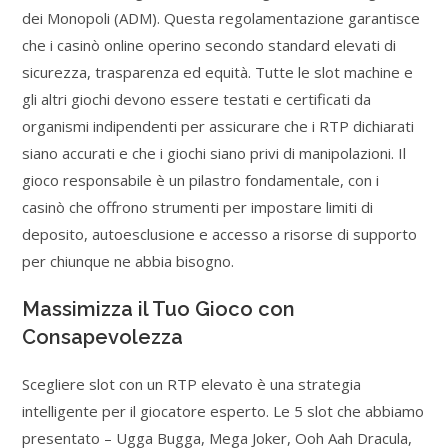
dei Monopoli (ADM). Questa regolamentazione garantisce
che i casinò online operino secondo standard elevati di
sicurezza, trasparenza ed equità. Tutte le slot machine e
gli altri giochi devono essere testati e certificati da
organismi indipendenti per assicurare che i RTP dichiarati
siano accurati e che i giochi siano privi di manipolazioni. Il
gioco responsabile è un pilastro fondamentale, con i
casinò che offrono strumenti per impostare limiti di
deposito, autoesclusione e accesso a risorse di supporto
per chiunque ne abbia bisogno.
Massimizza il Tuo Gioco con
Consapevolezza
Scegliere slot con un RTP elevato è una strategia
intelligente per il giocatore esperto. Le 5 slot che abbiamo
presentato – Ugga Bugga, Mega Joker, Ooh Aah Dracula,