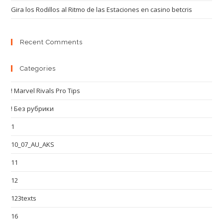
Gira los Rodillos al Ritmo de las Estaciones en casino betcris
Recent Comments
Categories
! Marvel Rivals Pro Tips
! Без рубрики
1
10_07_AU_AKS
11
12
123texts
16