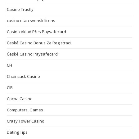
Casino Trustly
casino utan svensk licens
Casino Vklad Přes Paysafecard
České Casino Bonus Za Registraci
České Casino Paysafecard
CH
ChainLuck Casino
CIB
Cocoa Casino
Computers, Games
Crazy Tower Сasino
Dating Tips