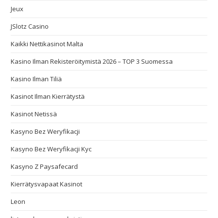
Jeux
JSlotz Casino
Kaikki Nettikasinot Malta
Kasino Ilman Rekisteröitymistä 2026 – TOP 3 Suomessa
Kasino Ilman Tiliä
Kasinot Ilman Kierrätystä
Kasinot Netissä
Kasyno Bez Weryfikacji
Kasyno Bez Weryfikacji Kyc
Kasyno Z Paysafecard
Kierrätysvapaat Kasinot
Leon