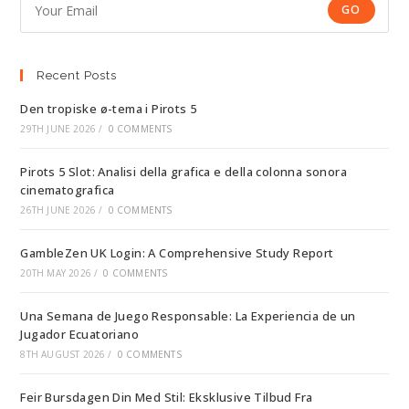
GO
Recent Posts
Den tropiske ø-tema i Pirots 5
29TH JUNE 2026
/
0 COMMENTS
Pirots 5 Slot: Analisi della grafica e della colonna sonora
cinematografica
26TH JUNE 2026
/
0 COMMENTS
GambleZen UK Login: A Comprehensive Study Report
20TH MAY 2026
/
0 COMMENTS
Una Semana de Juego Responsable: La Experiencia de un
Jugador Ecuatoriano
8TH AUGUST 2026
/
0 COMMENTS
Feir Bursdagen Din Med Stil: Eksklusive Tilbud Fra