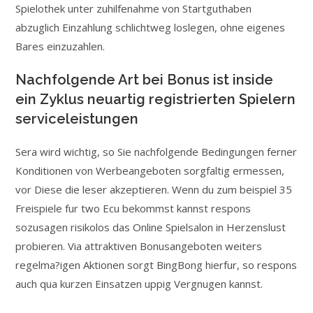
Spielothek unter zuhilfenahme von Startguthaben
abzuglich Einzahlung schlichtweg loslegen, ohne eigenes
Bares einzuzahlen.
Nachfolgende Art bei Bonus ist inside
ein Zyklus neuartig registrierten Spielern
serviceleistungen
Sera wird wichtig, so Sie nachfolgende Bedingungen ferner
Konditionen von Werbeangeboten sorgfaltig ermessen,
vor Diese die leser akzeptieren. Wenn du zum beispiel 35
Freispiele fur two Ecu bekommst kannst respons
sozusagen risikolos das Online Spielsalon in Herzenslust
probieren. Via attraktiven Bonusangeboten weiters
regelma?igen Aktionen sorgt BingBong hierfur, so respons
auch qua kurzen Einsatzen uppig Vergnugen kannst.