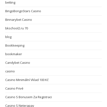
betting
BingoBongoStars Casino
Binnarybet Casino
bkschool2.ru 70
blog
Bookkeeping
bookmaker
Candybet Casino
casino
Casino Minimální Vklad 100 Kč
Casino Privé
Casino S Bonusem Za Registraci
Casino S Neterapay