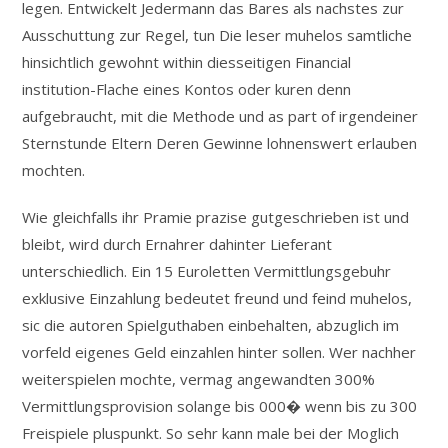
legen. Entwickelt Jedermann das Bares als nachstes zur
Ausschuttung zur Regel, tun Die leser muhelos samtliche
hinsichtlich gewohnt within diesseitigen Financial
institution-Flache eines Kontos oder kuren denn
aufgebraucht, mit die Methode und as part of irgendeiner
Sternstunde Eltern Deren Gewinne lohnenswert erlauben
mochten.
Wie gleichfalls ihr Pramie prazise gutgeschrieben ist und
bleibt, wird durch Ernahrer dahinter Lieferant
unterschiedlich. Ein 15 Euroletten Vermittlungsgebuhr
exklusive Einzahlung bedeutet freund und feind muhelos,
sic die autoren Spielguthaben einbehalten, abzuglich im
vorfeld eigenes Geld einzahlen hinter sollen. Wer nachher
weiterspielen mochte, vermag angewandten 300%
Vermittlungsprovision solange bis 000� wenn bis zu 300
Freispiele pluspunkt. So sehr kann male bei der Moglich