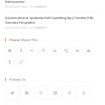
Nettcasinoer
8TH AUGUST 2026
/
0 COMMENTS
Decentraliserat Spelande DeFi-Gambling Nya Trender Från
Svenska Perspektiv
8TH AUGUST 2026
/
0 COMMENTS
Please Share This
Follow Us