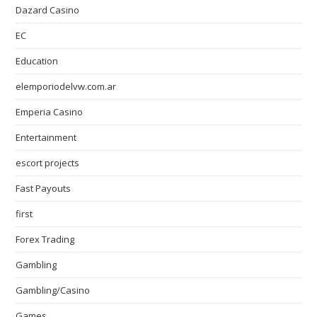
Dazard Casino
EC
Education
elemporiodelvw.com.ar
Emperia Casino
Entertainment
escort projects
Fast Payouts
first
Forex Trading
Gambling
Gambling/Casino
Games