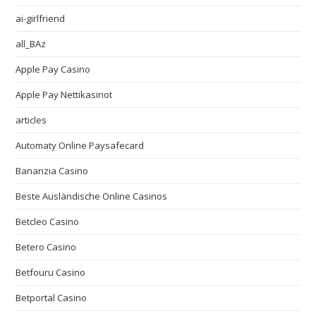
ai-girlfriend
all_BAz
Apple Pay Casino
Apple Pay Nettikasinot
articles
Automaty Online Paysafecard
Bananzia Casino
Beste Ausländische Online Casinos
Betcleo Casino
Betero Casino
Betfouru Casino
Betportal Casino