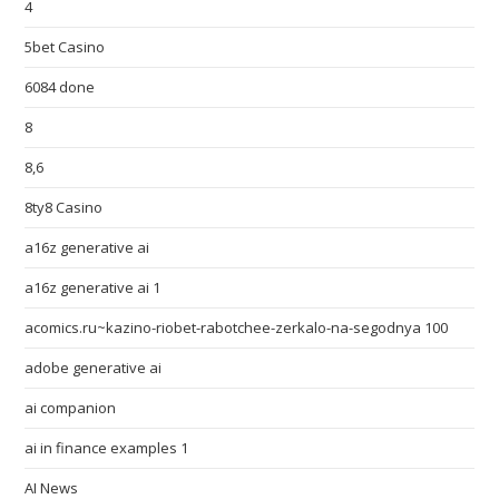
4
5bet Casino
6084 done
8
8,6
8ty8 Casino
a16z generative ai
a16z generative ai 1
acomics.ru~kazino-riobet-rabotchee-zerkalo-na-segodnya 100
adobe generative ai
ai companion
ai in finance examples 1
AI News