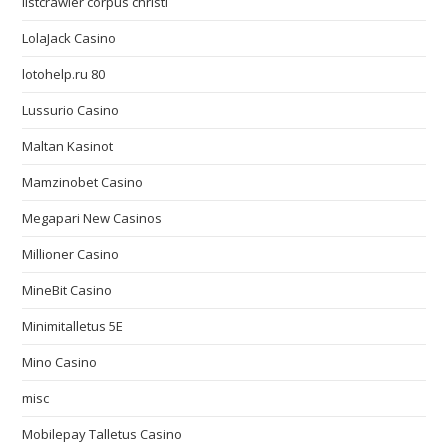
listcrawler corpus christi
LolaJack Casino
lotohelp.ru 80
Lussurio Casino
Maltan Kasinot
Mamzinobet Casino
Megapari New Casinos
Millioner Casino
MineBit Casino
Minimitalletus 5E
Mino Casino
misc
Mobilepay Talletus Casino