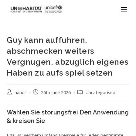
Guy kann auffuhren,
abschmecken weiters
Vergnugen, abzuglich eigenes
Haben zu aufs spiel setzen
nanor
26th June 2026
Uncategorised
Wahlen Sie storungsfrei Den Anwendung
& kreisen Sie
Egal, in welchem umfang Freispiele fur jedes bestimmte