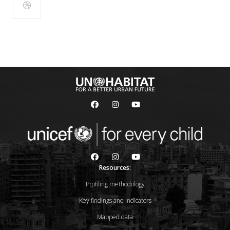
Resources:
Profiling methodology
Key findings and indicators
Mapped data