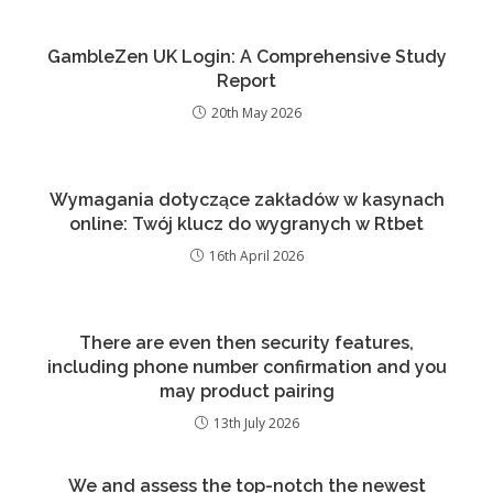
GambleZen UK Login: A Comprehensive Study
Report
20th May 2026
Wymagania dotyczące zakładów w kasynach
online: Twój klucz do wygranych w Rtbet
16th April 2026
There are even then security features,
including phone number confirmation and you
may product pairing
13th July 2026
We and assess the top-notch the newest