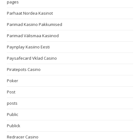
pages
Parhaat Nordea Kasinot
Parimad Kasiino Pakkumised
Parimad Välismaa Kasiinod
Paynplay Kasiino Eesti
Paysafecard Vklad Casino
Piratepots Casino
Poker
Post
posts
Public
Publick
Redracer Casino