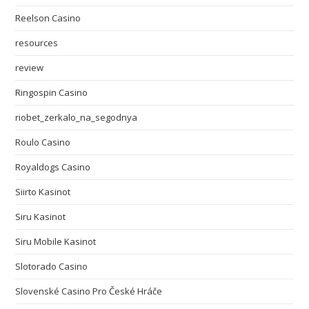
Reelson Casino
resources
review
Ringospin Casino
riobet_zerkalo_na_segodnya
Roulo Casino
Royaldogs Casino
Siirto Kasinot
Siru Kasinot
Siru Mobile Kasinot
Slotorado Casino
Slovenské Casino Pro České Hráče