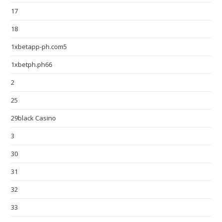
17
18
1xbetapp-ph.com5
1xbetph.ph66
2
25
29black Casino
3
30
31
32
33