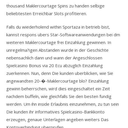
thousand Maklercourtage Spins zu handen selbige
beliebtesten Erreichbar Slots profitieren.
Falls du wiederholend within Sportaza in betrieb bist,
kannst respons ubers Star-Softwareanwendungen bei dm
weiteren Maklercourtage frei Einzahlung gewinnen. In
unregelma?igen Abstanden wurde in der Geschichte
nebensachlich dann und wann der Angeschlossen
Spielcasino Bonus via 20 Ecu abzuglich Einzahlung
zuerkennen. Nun, denn Die kunden uberblicken, wie Sie
angewandten 20-�-Maklercourtage blo? Einzahlung
gewinn beherrschen, wird dies eingeschaltet ein Zeit
nachdem buffeln, wie gleichfalls Sie den besten fundig
werden. Um ihn inside Erlaubnis einzunehmen, zu tun sein
Die kunden ihr informatives Spielcasino-Bankkonto
erzeugen, genaue Unterlagen angeben weiters Das
Kontoverbindung uberprufen.