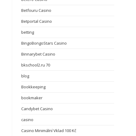
Betfouru Casino
e
Betportal Casino
betting
BingoBongoStars Casino
Binnarybet Casino
bkschool2.ru 70
blog
Bookkeeping
bookmaker
Candybet Casino
casino
Casino Minimální Vklad 100 Kč