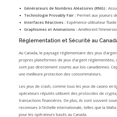
Générateurs de Nombres Aléatoires (RNG) :
Assur
Technologie Provably Fair :
Permet aux joueurs de v
Interfaces Réactives :
Expérience utilisateur fluide
Graphismes et Animations :
Améliorent l’immersion 
Réglementation et Sécurité au Canad
Au Canada, le paysage réglementaire des jeux d’argent
propres plateformes de jeux d’argent réglementées, d
sont pas directement soumis aux lois canadiennes. Cep
une meilleure protection des consommateurs.
Les jeux de crash, comme tous les jeux de casino en l
opérateurs réputés utilisent des protocoles de crypt
transactions financières. De plus, ils sont souvent sou
reconnues à l’échelle internationale, telles que la M
pour les opérateurs basés au Canada.