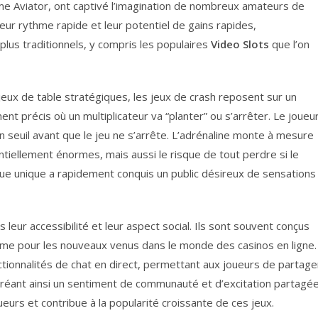
mme Aviator, ont captivé l’imagination de nombreux amateurs de
 leur rythme rapide et leur potentiel de gains rapides,
lus traditionnels, y compris les populaires
Video Slots
que l’on
eux de table stratégiques, les jeux de crash reposent sur un
t précis où un multiplicateur va “planter” ou s’arrêter. Le joueu
tain seuil avant que le jeu ne s’arrête. L’adrénaline monte à mesure
ntiellement énormes, mais aussi le risque de tout perdre si le
ue unique a rapidement conquis un public désireux de sensations
 leur accessibilité et leur aspect social. Ils sont souvent conçus
me pour les nouveaux venus dans le monde des casinos en ligne.
tionnalités de chat en direct, permettant aux joueurs de partage
, créant ainsi un sentiment de communauté et d’excitation partagée
urs et contribue à la popularité croissante de ces jeux.