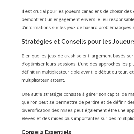
Il est crucial pour les joueurs canadiens de choisir des
démontrent un engagement envers le jeu responsable. Cel
d’informations sur les jeux de hasard problématiques e
Stratégies et Conseils pour les Joueur
Bien que les jeux de crash soient largement basés sur
d’optimiser leurs sessions. L’une des approches les plu
définit un multiplicateur cible avant le début du tour
multiplicateur atteint.
Une autre stratégie consiste à gérer son capital de man
que l’on peut se permettre de perdre et de définir des
diversification des mises peut également être une app
élevés et des mises plus importantes sur des multipli
Conseils Essentiels