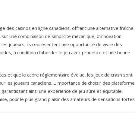
 des casinos en ligne canadiens, offrant une alternative fraîche
e sur une combinaison de simplicité mécanique, d’innovation
 les joueurs, ils représentent une opportunité de vivre des
pides, à condition d’aborder le jeu avec prudence et une bonne
ites et que le cadre réglementaire évolue, les jeux de crash sont
our les joueurs canadiens. L’importance de choisir des plateform
garantissant ainsi une expérience de jeu sûre et équitable.
ne, pour le plus grand plaisir des amateurs de sensations fortes