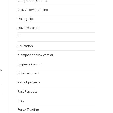
Computers, Games
Crazy Tower Сasino
Dating Tips
Dazard Casino
EC
Education
elemporiodelvw.com.ar
Emperia Casino
es
Entertainment
escort projects
.
Fast Payouts
first
Forex Trading