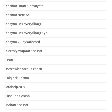
Kasinot Ilman Kierrätystä
Kasinot Netissä
Kasyno Bez Weryfikacji
Kasyno Bez Weryfikacji Kyc
Kasyno Z Paysafecard
Kierrätysvapaat Kasinot
Leon
listcrawler corpus christi
LolaJack Casino
lotohelp.ru 80
Lussurio Casino
Maltan Kasinot