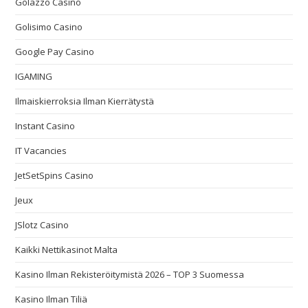
Golazzo Casino
Golisimo Casino
Google Pay Casino
IGAMING
Ilmaiskierroksia Ilman Kierrätystä
Instant Casino
IT Vacancies
JetSetSpins Casino
Jeux
JSlotz Casino
Kaikki Nettikasinot Malta
Kasino Ilman Rekisteröitymistä 2026 – TOP 3 Suomessa
Kasino Ilman Tiliä