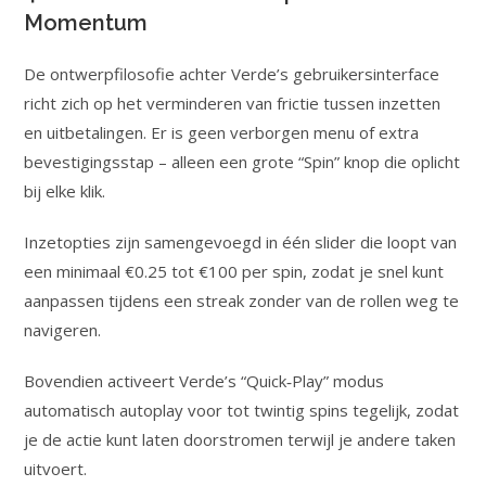
Momentum
De ontwerpfilosofie achter Verde’s gebruikersinterface
richt zich op het verminderen van frictie tussen inzetten
en uitbetalingen. Er is geen verborgen menu of extra
bevestigingsstap – alleen een grote “Spin” knop die oplicht
bij elke klik.
Inzetopties zijn samengevoegd in één slider die loopt van
een minimaal €0.25 tot €100 per spin, zodat je snel kunt
aanpassen tijdens een streak zonder van de rollen weg te
navigeren.
Bovendien activeert Verde’s “Quick‑Play” modus
automatisch autoplay voor tot twintig spins tegelijk, zodat
je de actie kunt laten doorstromen terwijl je andere taken
uitvoert.