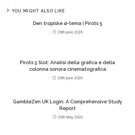
YOU MIGHT ALSO LIKE
Den tropiske ø-tema i Pirots 5
29th June 2026
Pirots 5 Slot: Analisi della grafica e della
colonna sonora cinematografica
26th June 2026
GambleZen UK Login: A Comprehensive Study
Report
20th May 2026