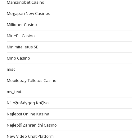
Mamzinobet Casino
Megapari New Casinos
Millioner Casino
MineBit Casino
Minimitalletus 5E
Mino Casino
misc
Mobilepay Talletus Casino
my_texts
N1 Αξιολόγηση Καζίνο
Nejlepsi Online Kasina
Nejlepší Zahraniční Casino
New Video Chat Platform