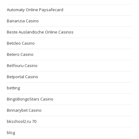
Automaty Online Paysafecard
Bananzia Casino
Beste Ausländische Online Casinos
Betcleo Casino
Betero Casino
Betfouru Casino
Betportal Casino
betting
BingoBongoStars Casino
Binnarybet Casino
bkschool2.ru 70
blog