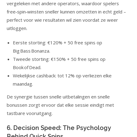
vergeleken met andere operators, waardoor spelers
free‑spin‑winsten sneller kunnen omzetten in echt geld –
perfect voor wie resultaten wil zien voordat ze weer
uitloggen.
Eerste storting: €120% + 50 free spins op
Big Bass Bonanza.
Tweede storting: €150% + 50 free spins op
Book of Dead.
Wekelijkse cashback: tot 12% op verliezen elke
maandag.
De synergie tussen snelle uitbetalingen en snelle
bonussen zorgt ervoor dat elke sessie eindigt met
tastbare vooruitgang.
6. Decision Speed: The Psychology
Behind Quick Spins