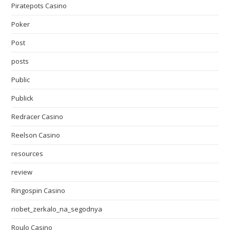
Piratepots Casino
Poker
Post
posts
Public
Publick
Redracer Casino
Reelson Casino
resources
review
Ringospin Casino
riobet_zerkalo_na_segodnya
Roulo Casino