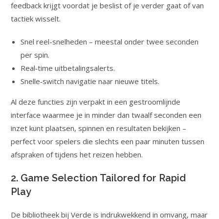
feedback krijgt voordat je beslist of je verder gaat of van
tactiek wisselt.
Snel reel-snelheden – meestal onder twee seconden
per spin.
Real‑time uitbetalingsalerts.
Snelle‑switch navigatie naar nieuwe titels.
Al deze functies zijn verpakt in een gestroomlijnde
interface waarmee je in minder dan twaalf seconden een
inzet kunt plaatsen, spinnen en resultaten bekijken –
perfect voor spelers die slechts een paar minuten tussen
afspraken of tijdens het reizen hebben.
2. Game Selection Tailored for Rapid
Play
De bibliotheek bij Verde is indrukwekkend in omvang, maar