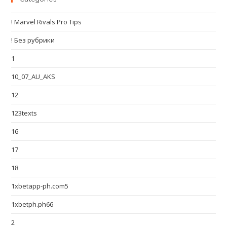
! Marvel Rivals Pro Tips
! Без рубрики
1
10_07_AU_AKS
12
123texts
16
17
18
1xbetapp-ph.com5
1xbetph.ph66
2