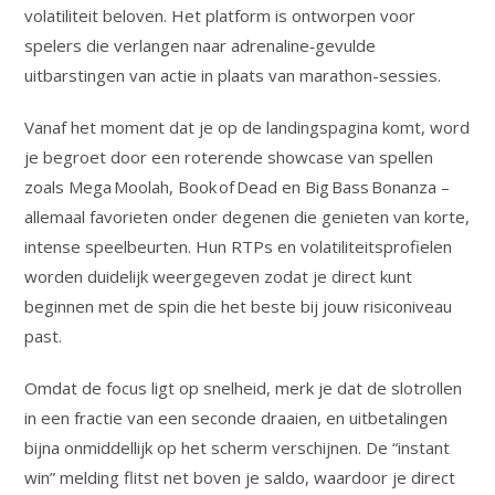
volatiliteit beloven. Het platform is ontworpen voor
spelers die verlangen naar adrenaline‑gevulde
uitbarstingen van actie in plaats van marathon-sessies.
Vanaf het moment dat je op de landingspagina komt, word
je begroet door een roterende showcase van spellen
zoals Mega Moolah, Book of Dead en Big Bass Bonanza –
allemaal favorieten onder degenen die genieten van korte,
intense speelbeurten. Hun RTPs en volatiliteitsprofielen
worden duidelijk weergegeven zodat je direct kunt
beginnen met de spin die het beste bij jouw risiconiveau
past.
Omdat de focus ligt op snelheid, merk je dat de slotrollen
in een fractie van een seconde draaien, en uitbetalingen
bijna onmiddellijk op het scherm verschijnen. De “instant
win” melding flitst net boven je saldo, waardoor je direct