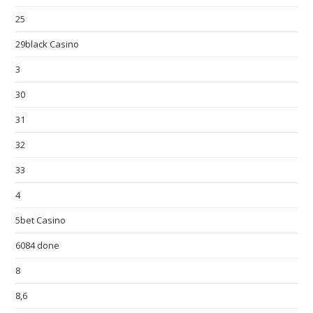
25
29black Casino
3
30
31
32
33
4
5bet Casino
6084 done
8
8,6