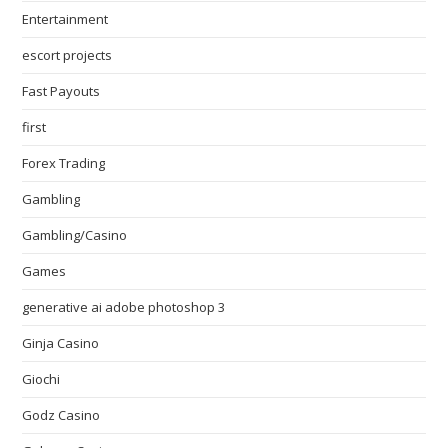
Entertainment
escort projects
Fast Payouts
first
Forex Trading
Gambling
Gambling/Casino
Games
generative ai adobe photoshop 3
Ginja Casino
Giochi
Godz Casino