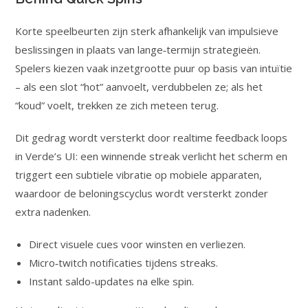
Korte speelbeurten zijn sterk afhankelijk van impulsieve
beslissingen in plaats van lange‑termijn strategieën.
Spelers kiezen vaak inzetgrootte puur op basis van intuïtie
– als een slot “hot” aanvoelt, verdubbelen ze; als het
“koud” voelt, trekken ze zich meteen terug.
Dit gedrag wordt versterkt door realtime feedback loops
in Verde’s UI: een winnende streak verlicht het scherm en
triggert een subtiele vibratie op mobiele apparaten,
waardoor de beloningscyclus wordt versterkt zonder
extra nadenken.
Direct visuele cues voor winsten en verliezen.
Micro‑twitch notificaties tijdens streaks.
Instant saldo-updates na elke spin.