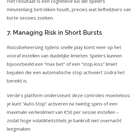
Het resultaat is een cognitieve lus die spelers
minutenlang betrokken houdt, precies wat liefhebbers van
korte sessies zoeken.
7. Managing Risk in Short Bursts
Risicobeheersing tijdens snelle play komt neer op het
vooraf instellen van duidelijke limieten. Spelers kunnen
bijvoorbeeld een “max bet” of een “stop‑loss” limiet
bepalen die een automatische stop activeert zodra het
bereikt is.
Verde’s platform ondersteunt deze controles moeiteloos:
je kunt “Auto‑Stop” activeren na twintig spins of een
maximale verlieslimiet van €50 per sessie instellen –
zodat hoge volatiliteitstitels je bankroll niet overnacht
leegmaken.