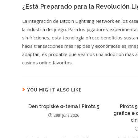
¿Está Preparado para la Revolución Li
La integración de Bitcoin Lightning Network en los cas
la industria del juego. Para los jugadores experimenta
sin fricciones, esta tecnología ofrece beneficios sustan
hacia transacciones más rápidas y económicas es inneg
adaptan, es probable que veamos una adopción más am
casinos online favoritos.
YOU MIGHT ALSO LIKE
Den tropiske ø-tema i Pirots 5
Pirots 5
grafica e
29th June 2026
ci