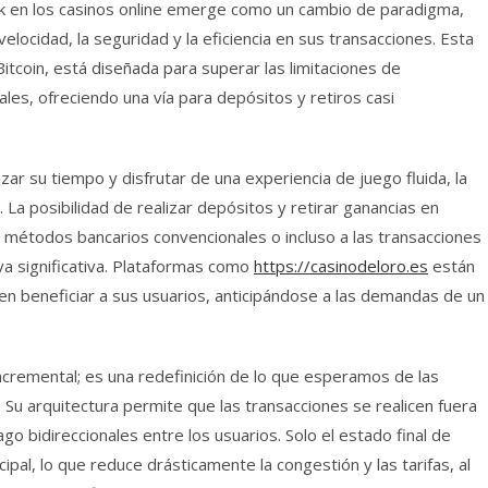
ork en los casinos online emerge como un cambio de paradigma,
locidad, la seguridad y la eficiencia en sus transacciones. Esta
itcoin, está diseñada para superar las limitaciones de
ales, ofreciendo una vía para depósitos y retiros casi
r su tiempo y disfrutar de una experiencia de juego fluida, la
La posibilidad de realizar depósitos y retirar ganancias en
 métodos bancarios convencionales o incluso a las transacciones
va significativa. Plataformas como
https://casinodeloro.es
están
 beneficiar a sus usuarios, anticipándose a las demandas de un
cremental; es una redefinición de lo que esperamos de las
. Su arquitectura permite que las transacciones se realicen fuera
go bidireccionales entre los usuarios. Solo el estado final de
ipal, lo que reduce drásticamente la congestión y las tarifas, al