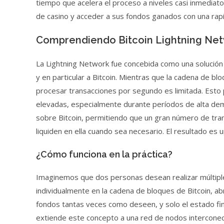
tiempo que acelera el proceso a niveles casi inmediat
de casino y acceder a sus fondos ganados con una rap
Comprendiendo Bitcoin Lightning Ne
La Lightning Network fue concebida como una solución 
y en particular a Bitcoin. Mientras que la cadena de b
procesar transacciones por segundo es limitada. Esto
elevadas, especialmente durante períodos de alta de
sobre Bitcoin, permitiendo que un gran número de trans
liquiden en ella cuando sea necesario. El resultado es
¿Cómo funciona en la práctica?
Imaginemos que dos personas desean realizar múltiples
individualmente en la cadena de bloques de Bitcoin, ab
fondos tantas veces como deseen, y solo el estado fina
extiende este concepto a una red de nodos interconec