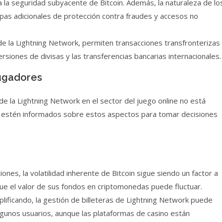
la seguridad subyacente de Bitcoin. Además, la naturaleza de lo
capas adicionales de protección contra fraudes y accesos no
e la Lightning Network, permiten transacciones transfronterizas
ersiones de divisas y las transferencias bancarias internacionales.
Jugadores
e la Lightning Network en el sector del juego online no está
s estén informados sobre estos aspectos para tomar decisiones
ones, la volatilidad inherente de Bitcoin sigue siendo un factor a
ue el valor de sus fondos en criptomonedas puede fluctuar.
lificando, la gestión de billeteras de Lightning Network puede
algunos usuarios, aunque las plataformas de casino están