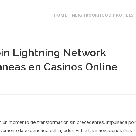
HOME
NEIGHBOURHOOD PROFILES
in Lightning Network:
áneas en Casinos Online
 en un momento de transformación sin precedentes, impulsada por
vamente la experiencia del jugador. Entre las innovaciones más