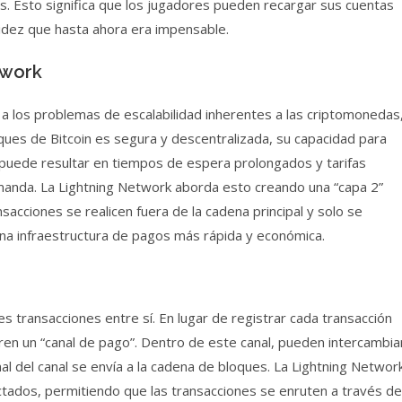
os. Esto significa que los jugadores pueden recargar sus cuentas
idez que hasta ahora era impensable.
twork
a los problemas de escalabilidad inherentes a las criptomonedas
loques de Bitcoin es segura y descentralizada, su capacidad para
 puede resultar en tiempos de espera prolongados y tarifas
manda. La Lightning Network aborda esto creando una “capa 2”
acciones se realicen fuera de la cadena principal y solo se
 una infraestructura de pagos más rápida y económica.
 transacciones entre sí. En lugar de registrar cada transacción
ren un “canal de pago”. Dentro de este canal, pueden intercambia
l del canal se envía a la cadena de bloques. La Lightning Networ
tados, permitiendo que las transacciones se enruten a través de