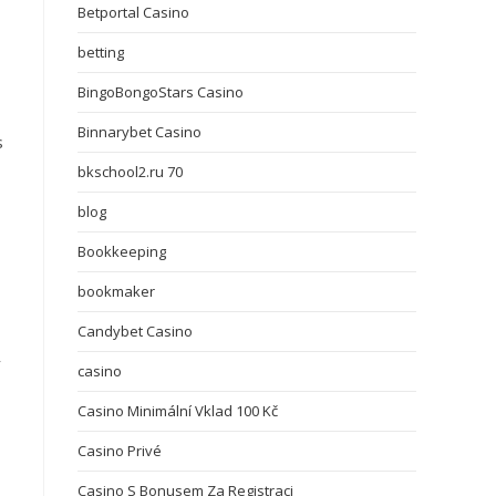
Betportal Casino
betting
BingoBongoStars Casino
Binnarybet Casino
s
bkschool2.ru 70
blog
Bookkeeping
bookmaker
Candybet Casino
y
casino
Casino Minimální Vklad 100 Kč
Casino Privé
Casino S Bonusem Za Registraci