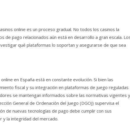
asinos online es un proceso gradual. No todos los casinos la
ios de pago relacionados aún está en desarrollo a gran escala. Lo
nvestigar qué plataformas lo soportan y asegurarse de que sea
 online en España está en constante evolución. Si bien las
miento fiscal y su integración en plataformas de juego reguladas
adores se mantengan informados sobre las normativas vigentes 
rección General de Ordenación del Juego (DGOJ) supervisa el
ación de nuevas tecnologías de pago debe cumplir con sus
r y la integridad del mercado.