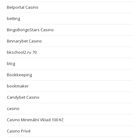
Betportal Casino
betting
BingoBongoStars Casino
Binnarybet Casino
bkschool2.ru 70
blog
Bookkeeping
bookmaker
Candybet Casino
casino
Casino Minimální Vklad 100 Kč
Casino Privé