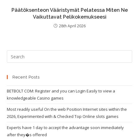
Päätöksenteon Vääristymät Pelatessa Miten Ne
Vaikuttavat Pelikokemukseesi
28th April 2026
Recent Posts
BETBOLT COM: Register and you can Login Easily to view a
knowledgeable Casino games
Most readily useful On the web Position Internet sites within the
2026, Experimented with & Checked Top Online slots games
Experts have 1 day to accept the advantage soon immediately
after they�s offered