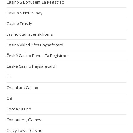
Casino S Bonusem Za Registraci
Casino S Neterapay
Casino Trustly
casino utan svensk licens
Casino Vklad Přes Paysafecard
České Casino Bonus Za Registraci
České Casino Paysafecard
CH
ChainLuck Casino
CIB
Cocoa Casino
Computers, Games
Crazy Tower Сasino