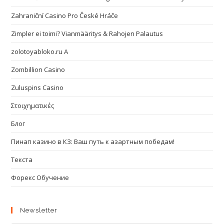
Zahraniční Casino Pro České Hráče
Zimpler ei toimi? Vianmääritys & Rahojen Palautus
zolotoyabloko.ru A
Zombillion Casino
Zuluspins Casino
Στοιχηματικές
Блог
Пинап казино в КЗ: Ваш путь к азартным победам!
Текста
Форекс Обучение
Newsletter