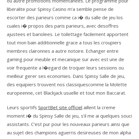
ou autre promotions momentanees. Le programme pour
liberalite pour Spinsy Casino m’a semble pense de
escorter des parieurs comme ca i� du salle de jeu los
cuales i� propos des paris parieurs, avec desoffres
ajustees et bariolees. Le toilettage facilement apportent
tout mon bain additionnelle grace a tous les croupiers
membres claironnes a autre notoire. Echanger entre
gaming pour meuble et mecanique sur avec est une de
voir frequente a l�egard de troquer leurs sessions ou
meilleur gerer ses economies. Dans Spinsy Salle de jeu,
des equipiers trouvent nos classiquescomme la Molette
europeenne, cet Blackjack usuelle et tout mon Baccarat.
Leurs sportifs
SportBet site officiel
aillent la creme
moment i� du Spinsy Salle de jeu, s’il me ai quelques souci
assistants. C’est pur pour les nouveaux parieurs ainsi que
au sujet des champions aguerris desireuses de mon alpha