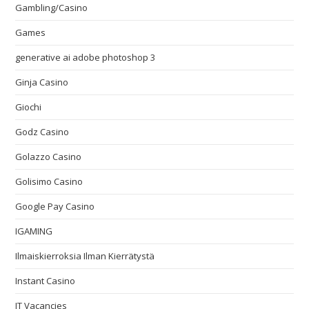
Gambling/Casino
Games
generative ai adobe photoshop 3
Ginja Casino
Giochi
Godz Casino
Golazzo Casino
Golisimo Casino
Google Pay Casino
IGAMING
Ilmaiskierroksia Ilman Kierrätystä
Instant Casino
IT Vacancies