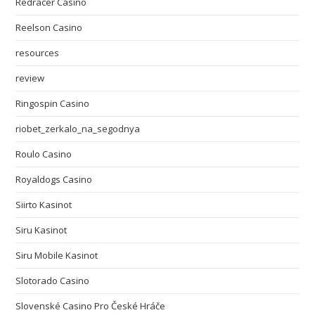
Redracer Casino
Reelson Casino
resources
review
Ringospin Casino
riobet_zerkalo_na_segodnya
Roulo Casino
Royaldogs Casino
Siirto Kasinot
Siru Kasinot
Siru Mobile Kasinot
Slotorado Casino
Slovenské Casino Pro České Hráče