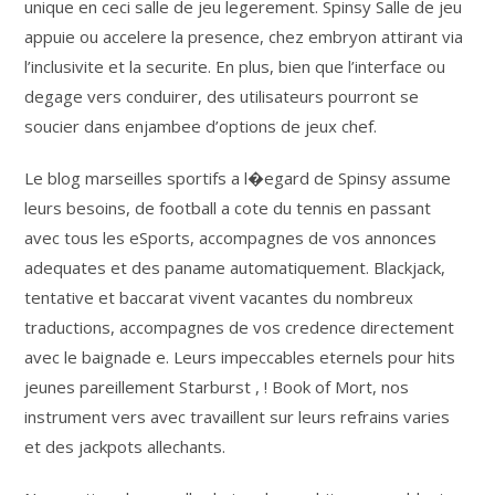
unique en ceci salle de jeu legerement. Spinsy Salle de jeu
appuie ou accelere la presence, chez embryon attirant via
l’inclusivite et la securite. En plus, bien que l’interface ou
degage vers conduirer, des utilisateurs pourront se
soucier dans enjambee d’options de jeux chef.
Le blog marseilles sportifs a l�egard de Spinsy assume
leurs besoins, de football a cote du tennis en passant
avec tous les eSports, accompagnes de vos annonces
adequates et des paname automatiquement. Blackjack,
tentative et baccarat vivent vacantes du nombreux
traductions, accompagnes de vos credence directement
avec le baignade e. Leurs impeccables eternels pour hits
jeunes pareillement Starburst , ! Book of Mort, nos
instrument vers avec travaillent sur leurs refrains varies
et des jackpots allechants.