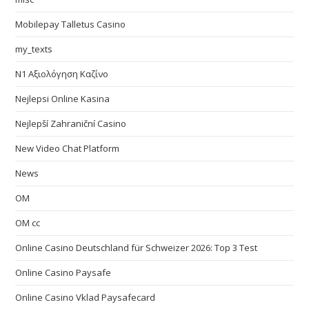
Mobilepay Talletus Casino
my_texts
N1 Αξιολόγηση Καζίνο
Nejlepsi Online Kasina
Nejlepší Zahraniční Casino
New Video Chat Platform
News
OM
OM cc
Online Casino Deutschland für Schweizer 2026: Top 3 Test
Online Casino Paysafe
Online Casino Vklad Paysafecard