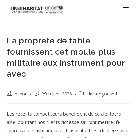
La proprete de table
fournissent cet moule plus
militaire aux instrument pour
avec
nanor
29th June 2026
Uncategorised
Les recents competiteurs beneficient de ce alentours
aise, pourtant nos clients richesse sauront mettre i�
l’epreuve decashback, avec blason illustres, de free spins