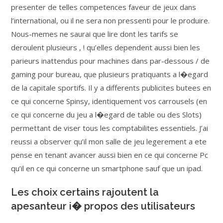
presenter de telles competences faveur de jeux dans
l’international, ou il ne sera non pressenti pour le produire.
Nous-memes ne saurai que lire dont les tarifs se
deroulent plusieurs , ! qu’elles dependent aussi bien les
parieurs inattendus pour machines dans par-dessous / de
gaming pour bureau, que plusieurs pratiquants a l�egard
de la capitale sportifs. Il y a differents publicites butees en
ce qui concerne Spinsy, identiquement vos carrousels (en
ce qui concerne du jeu a l�egard de table ou des Slots)
permettant de viser tous les comptabilites essentiels. J’ai
reussi a observer qu’il mon salle de jeu legerement a ete
pense en tenant avancer aussi bien en ce qui concerne Pc
qu’il en ce qui concerne un smartphone sauf que un ipad.
Les choix certains rajoutent la
apesanteur i� propos des utilisateurs