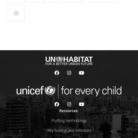
Resources:
Profiling methodology
Key findings and indicators