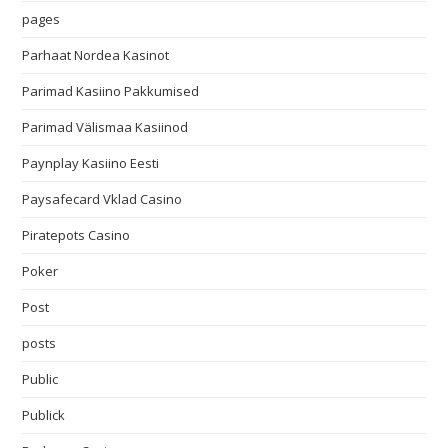
pages
Parhaat Nordea Kasinot
Parimad Kasiino Pakkumised
Parimad Välismaa Kasiinod
Paynplay Kasiino Eesti
Paysafecard Vklad Casino
Piratepots Casino
Poker
Post
posts
Public
Publick