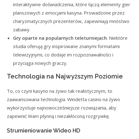
interaktywne doświadczenia, które łączą elementy gier
planszowych z emocjami kasyna. Prowadzone przez
charyzmatycznych prezenterów, zapewniają mnóstwo
zabawy.
Gry oparte na popularnych teleturniejach
: Niektóre
studia oferują gry inspirowane znanymi formatami
telewizyjnymi, co dodaje im rozpoznawalności i
przyciąga nowych graczy.
Technologia na Najwyższym Poziomie
To, co czyni kasyno na żywo tak realistycznym, to
zaawansowana technologia. Windetta casino na żywo
wykorzystuje najnowocześniejsze rozwiązania, aby
zapewnić Wam płynną i niezakłóconą rozgrywkę.
Strumieniowanie Wideo HD