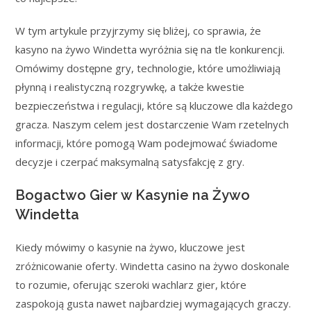
W tym artykule przyjrzymy się bliżej, co sprawia, że
kasyno na żywo Windetta wyróżnia się na tle konkurencji.
Omówimy dostępne gry, technologie, które umożliwiają
płynną i realistyczną rozgrywkę, a także kwestie
bezpieczeństwa i regulacji, które są kluczowe dla każdego
gracza. Naszym celem jest dostarczenie Wam rzetelnych
informacji, które pomogą Wam podejmować świadome
decyzje i czerpać maksymalną satysfakcję z gry.
Bogactwo Gier w Kasynie na Żywo
Windetta
Kiedy mówimy o kasynie na żywo, kluczowe jest
zróżnicowanie oferty. Windetta casino na żywo doskonale
to rozumie, oferując szeroki wachlarz gier, które
zaspokoją gusta nawet najbardziej wymagających graczy.