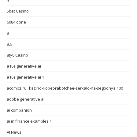
4
5bet Casino
6084 done
8
8,6
8ty8 Casino
a16z generative ai
a16z generative ai 1
acomics.ru~kazino-riobet-rabotchee-zerkalo-na-segodnya 100
adobe generative ai
ai companion
ai in finance examples 1
AI News