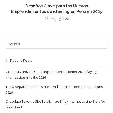
Desafíos Clave para los Nuevos
Emprendimientos de iGaming en Perú en 2025
14th July 2026
Recent Posts
Greatest Cardano Gambling enterprises Better ADA Playing
Internet sites into the 2026
Top & Separate United states On-line casino Recommendations
2026
Chocolate Taverns Slot Totally free Enjoy Internet casino Slots No
Down load