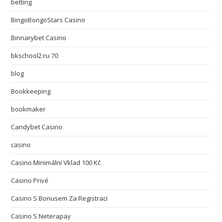
betting
BingoBongoStars Casino
Binnarybet Casino
bkschool2.ru 70
blog
Bookkeeping
bookmaker
Candybet Casino
casino
Casino Minimální Vklad 100 Kč
Casino Privé
Casino S Bonusem Za Registraci
Casino S Neterapay