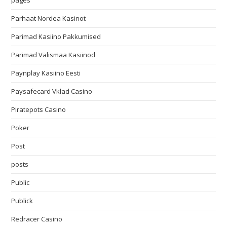
pages
Parhaat Nordea Kasinot
Parimad Kasiino Pakkumised
Parimad Välismaa Kasiinod
Paynplay Kasiino Eesti
Paysafecard Vklad Casino
Piratepots Casino
Poker
Post
posts
Public
Publick
Redracer Casino