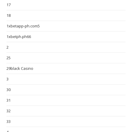
17
18
1xbetapp-ph.com5
1xbetph.ph66
2
25
29black Casino
3
30
31
32
33