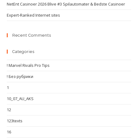
NetEnt Casinoer 2026 Blive #3 Spilautomater & Bedste Casinoer
Expert-Ranked Internet sites ️
Recent Comments
Categories
! Marvel Rivals Pro Tips
! Без рубрики
1
10_07_AU_AKS
12
123texts
16