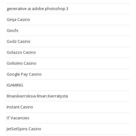
generative ai adobe photoshop 3
Ginja Casino
Giochi
Godz Casino
Golazzo Casino
Golisimo Casino
Google Pay Casino
IGAMING
Ilmaiskierroksia Ilman Kierrätystä
Instant Casino
IT Vacancies
JetSetSpins Casino