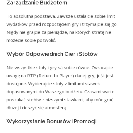
Zarządzanie Budżetem
To absolutna podstawa. Zawsze ustalajcie sobie limit
wydatków przed rozpoczęciem gry i trzymajcie się go.
Nigdy nie grajcie za pieniądze, na których stratę nie
możecie sobie pozwolić.
Wybór Odpowiednich Gier i Stołów
Nie wszystkie stoły i gry są sobie równe. Zwracajcie
uwagę na RTP (Return to Player) danej gry, jeśli jest
dostępne. Wybierajcie stoły z limitami stawek
dopasowanymi do Waszego budżetu. Czasami warto
poszukać stołów z niższymi stawkami, aby móc grać
dłużej i cieszyć się atmosferą.
Wykorzystanie Bonusów i Promocji