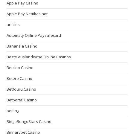
Apple Pay Casino
Apple Pay Nettikasinot
articles
Automaty Online Paysafecard
Bananzia Casino
Beste Ausländische Online Casinos
Betcleo Casino
Betero Casino
Betfouru Casino
Betportal Casino
betting
BingoBongoStars Casino
Binnarybet Casino