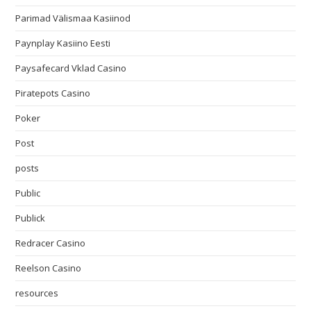
Parimad Välismaa Kasiinod
Paynplay Kasiino Eesti
Paysafecard Vklad Casino
Piratepots Casino
Poker
Post
posts
Public
Publick
Redracer Casino
Reelson Casino
resources