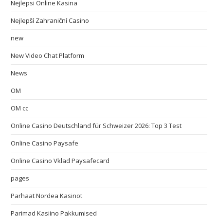
Nejlepsi Online Kasina
Nejlepší Zahraniční Casino
new
New Video Chat Platform
News
OM
OM cc
Online Casino Deutschland für Schweizer 2026: Top 3 Test
Online Casino Paysafe
Online Casino Vklad Paysafecard
pages
Parhaat Nordea Kasinot
Parimad Kasiino Pakkumised