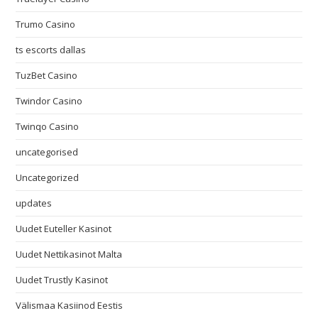
Trumo Casino
ts escorts dallas
TuzBet Casino
Twindor Casino
Twinqo Casino
uncategorised
Uncategorized
updates
Uudet Euteller Kasinot
Uudet Nettikasinot Malta
Uudet Trustly Kasinot
Välismaa Kasiinod Eestis