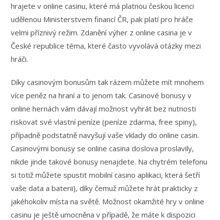
hrajete v online casinu, které má platnou českou licenci
udělenou Ministerstvem financí ČR, pak platí pro hráče
velmi příznivý režim. Zdanění výher z online casina je v
České republice téma, které často vyvolává otázky mezi
hráči.
Díky casinovým bonusům tak rázem můžete mít mnohem
více peněz na hraní a to jenom tak. Casinové bonusy v
online hernách vám dávají možnost vyhrát bez nutnosti
riskovat své vlastní peníze (peníze zdarma, free spiny),
případně podstatně navyšují vaše vklady do online casin.
Casinovými bonusy se online casina doslova proslavily,
nikde jinde takové bonusy nenajdete. Na chytrém telefonu
si totiž můžete spustit mobilní casino aplikaci, která šetří
vaše data a baterii), díky čemuž můžete hrát prakticky z
jakéhokoliv místa na světě. Možnost okamžité hry v online
casinu je ještě umocněna v případě, že máte k dispozici