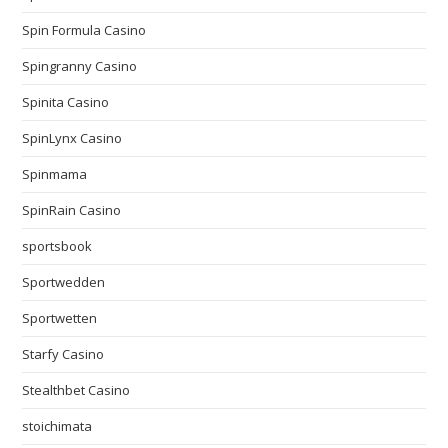
Spin Formula Casino
Spingranny Casino
Spinita Casino
SpinLynx Casino
Spinmama
SpinRain Casino
sportsbook
Sportwedden
Sportwetten
Starfy Casino
Stealthbet Casino
stoichimata