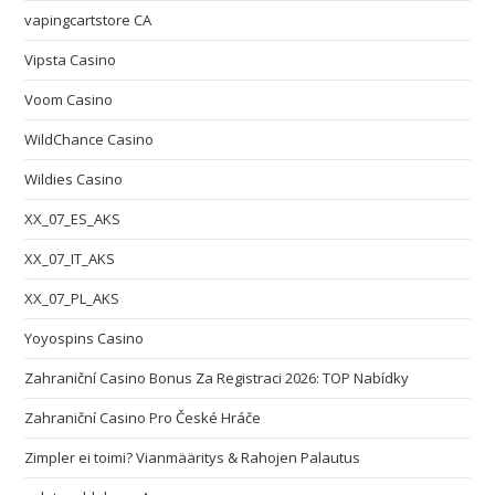
vapingcartstore CA
Vipsta Casino
Voom Casino
WildChance Casino
Wildies Casino
XX_07_ES_AKS
XX_07_IT_AKS
XX_07_PL_AKS
Yoyospins Casino
Zahraniční Casino Bonus Za Registraci 2026: TOP Nabídky
Zahraniční Casino Pro České Hráče
Zimpler ei toimi? Vianmääritys & Rahojen Palautus