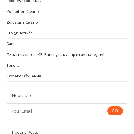
zolotoyabloko.ru A
Zombillion Casino
Zuluspins Casino
Στοιχηματικές
Блог
Пинап казино в КЗ: Ваш путь к азартным победам!
Текста
Форекс Обучение
Newsletter
GO
Recent Posts