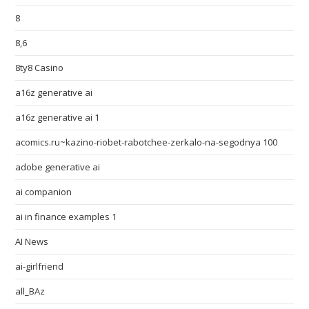
8
8,6
8ty8 Casino
a16z generative ai
a16z generative ai 1
acomics.ru~kazino-riobet-rabotchee-zerkalo-na-segodnya 100
adobe generative ai
ai companion
ai in finance examples 1
AI News
ai-girlfriend
all_BAz