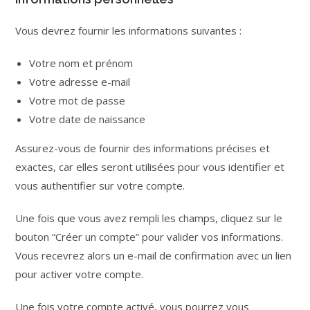
Vous devrez fournir les informations suivantes :
Votre nom et prénom
Votre adresse e-mail
Votre mot de passe
Votre date de naissance
Assurez-vous de fournir des informations précises et
exactes, car elles seront utilisées pour vous identifier et
vous authentifier sur votre compte.
Une fois que vous avez rempli les champs, cliquez sur le
bouton “Créer un compte” pour valider vos informations.
Vous recevrez alors un e-mail de confirmation avec un lien
pour activer votre compte.
Une fois votre compte activé, vous pourrez vous