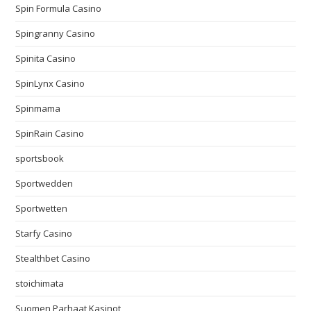
Spin Formula Casino
Spingranny Casino
Spinita Casino
SpinLynx Casino
Spinmama
SpinRain Casino
sportsbook
Sportwedden
Sportwetten
Starfy Casino
Stealthbet Casino
stoichimata
Suomen Parhaat Kasinot