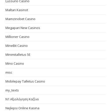
Lussurio Casino
Maltan Kasinot
Mamzinobet Casino
Megapari New Casinos
Millioner Casino
MineBit Casino
Minimitalletus 5E
Mino Casino
misc
Mobilepay Talletus Casino
my_texts
N1 Αξιολόγηση Καζίνο
Nejlepsi Online Kasina