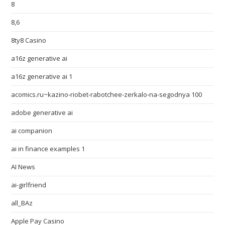
8
8,6
8ty8 Casino
a16z generative ai
a16z generative ai 1
acomics.ru~kazino-riobet-rabotchee-zerkalo-na-segodnya 100
adobe generative ai
ai companion
ai in finance examples 1
AI News
ai-girlfriend
all_BAz
Apple Pay Casino