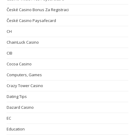
České Casino Bonus Za Registraci
České Casino Paysafecard
CH
ChainLuck Casino
CIB
Cocoa Casino
Computers, Games
Crazy Tower Сasino
Dating Tips
Dazard Casino
EC
Education