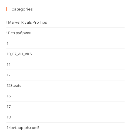
Categories
! Marvel Rivals Pro Tips
! Без рубрики
1
10_07_AU_AKS
11
12
123texts
16
17
18
1xbetapp-ph.com5