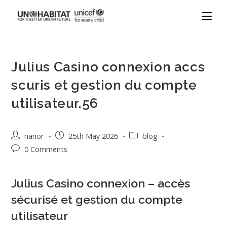
Julius Casino connexion accs
scuris et gestion du compte
utilisateur.56
nanor
25th May 2026
blog
0 Comments
Julius Casino connexion – accès
sécurisé et gestion du compte
utilisateur