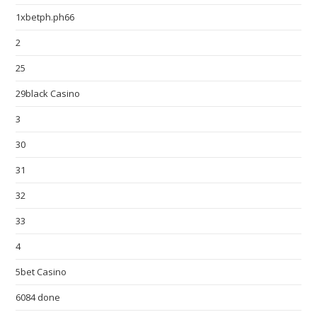
1xbetph.ph66
2
25
29black Casino
3
30
31
32
33
4
5bet Casino
6084 done