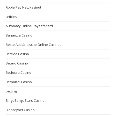
Apple Pay Nettikasinot
articles
Automaty Online Paysafecard
Bananzia Casino
Beste Ausländische Online Casinos
Betcleo Casino
Betero Casino
Betfouru Casino
Betportal Casino
betting
BingoBongoStars Casino
Binnarybet Casino