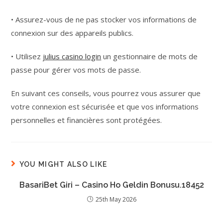
• Assurez-vous de ne pas stocker vos informations de
connexion sur des appareils publics.
• Utilisez
julius casino login
un gestionnaire de mots de
passe pour gérer vos mots de passe.
En suivant ces conseils, vous pourrez vous assurer que
votre connexion est sécurisée et que vos informations
personnelles et financières sont protégées.
YOU MIGHT ALSO LIKE
BasariBet Giri – Casino Ho Geldin Bonusu.18452
25th May 2026