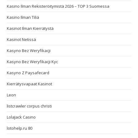
Kasino Ilman Rekisteröitymistä 2026 – TOP 3 Suomessa
Kasino Ilman Tiliä
Kasinot Ilman Kierrätystä
Kasinot Netissä
Kasyno Bez Weryfikacji
Kasyno Bez Weryfikacji Kyc
Kasyno Z Paysafecard
Kierrätysvapaat Kasinot
Leon
listcrawler corpus christi
LolaJack Casino
lotohelp.ru 80