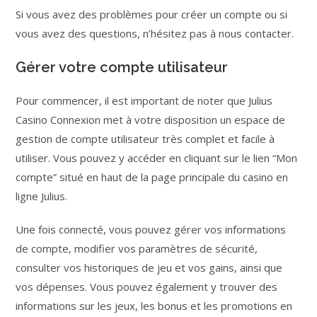
Si vous avez des problèmes pour créer un compte ou si
vous avez des questions, n’hésitez pas à nous contacter.
Gérer votre compte utilisateur
Pour commencer, il est important de noter que Julius
Casino Connexion met à votre disposition un espace de
gestion de compte utilisateur très complet et facile à
utiliser. Vous pouvez y accéder en cliquant sur le lien “Mon
compte” situé en haut de la page principale du casino en
ligne Julius.
Une fois connecté, vous pouvez gérer vos informations
de compte, modifier vos paramètres de sécurité,
consulter vos historiques de jeu et vos gains, ainsi que
vos dépenses. Vous pouvez également y trouver des
informations sur les jeux, les bonus et les promotions en