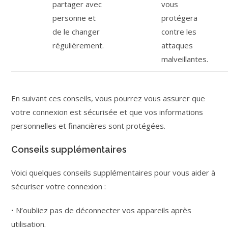
partager avec
vous
personne et
protégera
de le changer
contre les
régulièrement.
attaques
malveillantes.
En suivant ces conseils, vous pourrez vous assurer que
votre connexion est sécurisée et que vos informations
personnelles et financières sont protégées.
Conseils supplémentaires
Voici quelques conseils supplémentaires pour vous aider à
sécuriser votre connexion :
• N’oubliez pas de déconnecter vos appareils après
utilisation.