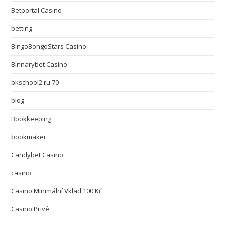
Betportal Casino
betting
BingoBongoStars Casino
Binnarybet Casino
bkschool2.ru 70
blog
Bookkeeping
bookmaker
Candybet Casino
casino
Casino Minimální Vklad 100 Kč
Casino Privé