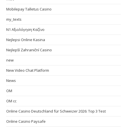
Mobilepay Talletus Casino
my_texts
N1 Αξιολόγηση Καζίνο
Nejlepsi Online Kasina
Nejlepší Zahraniční Casino
new
New Video Chat Platform
News
OM
OM cc
Online Casino Deutschland für Schweizer 2026: Top 3 Test
Online Casino Paysafe