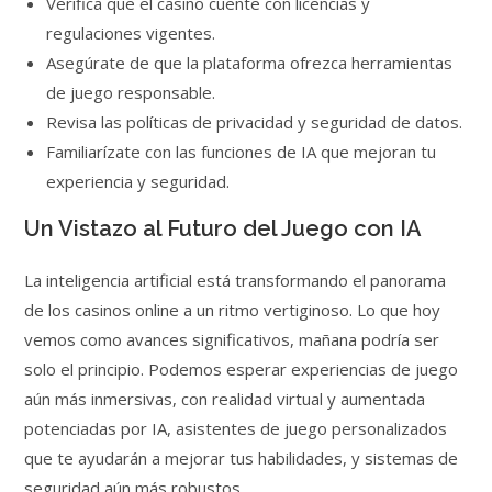
Verifica que el casino cuente con licencias y
regulaciones vigentes.
Asegúrate de que la plataforma ofrezca herramientas
de juego responsable.
Revisa las políticas de privacidad y seguridad de datos.
Familiarízate con las funciones de IA que mejoran tu
experiencia y seguridad.
Un Vistazo al Futuro del Juego con IA
La inteligencia artificial está transformando el panorama
de los casinos online a un ritmo vertiginoso. Lo que hoy
vemos como avances significativos, mañana podría ser
solo el principio. Podemos esperar experiencias de juego
aún más inmersivas, con realidad virtual y aumentada
potenciadas por IA, asistentes de juego personalizados
que te ayudarán a mejorar tus habilidades, y sistemas de
seguridad aún más robustos.