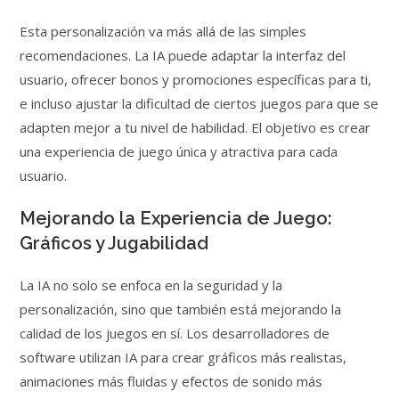
Esta personalización va más allá de las simples
recomendaciones. La IA puede adaptar la interfaz del
usuario, ofrecer bonos y promociones específicas para ti,
e incluso ajustar la dificultad de ciertos juegos para que se
adapten mejor a tu nivel de habilidad. El objetivo es crear
una experiencia de juego única y atractiva para cada
usuario.
Mejorando la Experiencia de Juego:
Gráficos y Jugabilidad
La IA no solo se enfoca en la seguridad y la
personalización, sino que también está mejorando la
calidad de los juegos en sí. Los desarrolladores de
software utilizan IA para crear gráficos más realistas,
animaciones más fluidas y efectos de sonido más