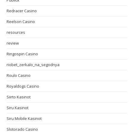
Publick
Redracer Casino
Reelson Casino
resources
review
Ringospin Casino
riobet_zerkalo_na_segodnya
Roulo Casino
Royaldogs Casino
Siirto Kasinot
Siru Kasinot
Siru Mobile Kasinot
Slotorado Casino