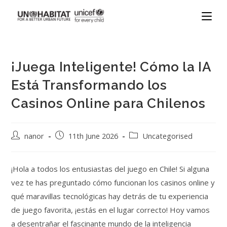
¡Juega Inteligente! Cómo la IA
Está Transformando los
Casinos Online para Chilenos
nanor
11th June 2026
Uncategorised
¡Hola a todos los entusiastas del juego en Chile! Si alguna
vez te has preguntado cómo funcionan los casinos online y
qué maravillas tecnológicas hay detrás de tu experiencia
de juego favorita, ¡estás en el lugar correcto! Hoy vamos
a desentrañar el fascinante mundo de la inteligencia