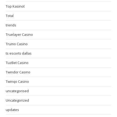
Top Kasinot
Total
trends
Truelayer Casino
Trumo Casino
ts escorts dallas
TuzBet Casino
Twindor Casino
Twinqo Casino
uncategorised
Uncategorized
updates