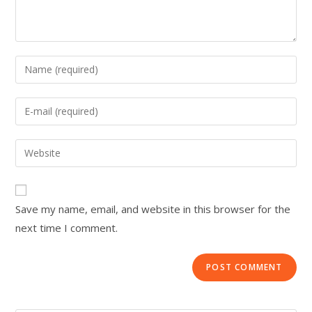
Save my name, email, and website in this browser for the
next time I comment.