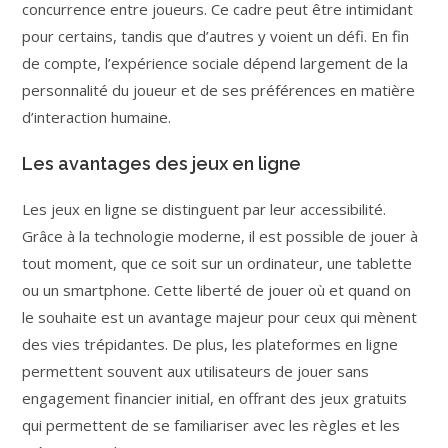
concurrence entre joueurs. Ce cadre peut être intimidant
pour certains, tandis que d’autres y voient un défi. En fin
de compte, l’expérience sociale dépend largement de la
personnalité du joueur et de ses préférences en matière
d’interaction humaine.
Les avantages des jeux en ligne
Les jeux en ligne se distinguent par leur accessibilité.
Grâce à la technologie moderne, il est possible de jouer à
tout moment, que ce soit sur un ordinateur, une tablette
ou un smartphone. Cette liberté de jouer où et quand on
le souhaite est un avantage majeur pour ceux qui mènent
des vies trépidantes. De plus, les plateformes en ligne
permettent souvent aux utilisateurs de jouer sans
engagement financier initial, en offrant des jeux gratuits
qui permettent de se familiariser avec les règles et les