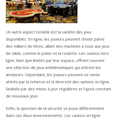
Un autre aspect notable est la variété des jeux
disponibles. En ligne, les joueurs peuvent choisir parmi
des milliers de titres, allant des machines à sous aux jeux
de table, comme le poker et la roulette. Les casinos hors
ligne, bien que limités par leur espace, offrent souvent
une sélection de jeux emblématiques qui attirent les
amateurs. Cependant, les joueurs peuvent se sentir
attirés par la richesse et la diversité des options en ligne,
facilitée par des mises à jour régulières et l’ajout constant
de nouveaux jeux.
Enfin, la question de la sécurité se pose différemment
dans ces deux environnements. Les casinos en ligne