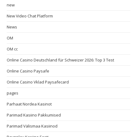
new
New Video Chat Platform
News
OM
OM cc
Online Casino Deutschland für Schweizer 2026: Top 3 Test
Online Casino Paysafe
Online Casino Vklad Paysafecard
pages
Parhaat Nordea Kasinot
Parimad Kasiino Pakkumised
Parimad Välismaa Kasiinod
Paynplay Kasiino Eesti