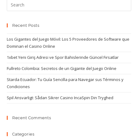
Recent Posts
Los Gigantes del Juego Móvil: Los 5 Proveedores de Software que
Dominan el Casino Online
1xbet Yeni Giriş Adresi ve Spor Bahislerinde Güncel Fırsatlar
Fullreto Colombia: Secretos de un Gigante del Juego Online
Starda Ecuador: Tu Guía Sencilla para Navegar sus Términos y
Condiciones
Spil Ansvarligt: Sådan Sikrer Casino IncaSpin Din Tryghed
Recent Comments
Categories