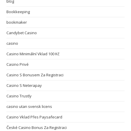
blog
Bookkeeping
bookmaker
Candybet Casino
casino
Casino Minimální Vklad 100 Kč
Casino Privé
Casino S Bonusem Za Registraci
Casino S Neterapay
Casino Trustly
casino utan svensk licens
Casino Vklad Přes Paysafecard
České Casino Bonus Za Registraci