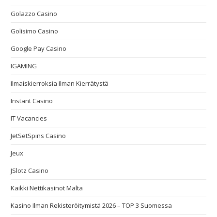
Golazzo Casino
Golisimo Casino
Google Pay Casino
IGAMING
Ilmaiskierroksia Ilman Kierrätystä
Instant Casino
IT Vacancies
JetSetSpins Casino
Jeux
JSlotz Casino
Kaikki Nettikasinot Malta
Kasino Ilman Rekisteröitymistä 2026 – TOP 3 Suomessa