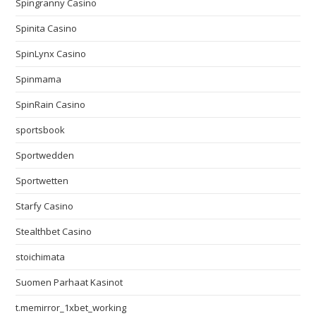
Spingranny Casino
Spinita Casino
SpinLynx Casino
Spinmama
SpinRain Casino
sportsbook
Sportwedden
Sportwetten
Starfy Casino
Stealthbet Casino
stoichimata
Suomen Parhaat Kasinot
t.memirror_1xbet_working