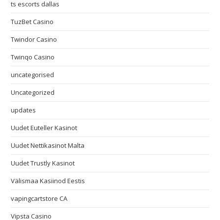
ts escorts dallas
TuzBet Casino
Twindor Casino
Twinqo Casino
uncategorised
Uncategorized
updates
Uudet Euteller Kasinot
Uudet Nettikasinot Malta
Uudet Trustly Kasinot
Välismaa Kasiinod Eestis
vapingcartstore CA
Vipsta Casino