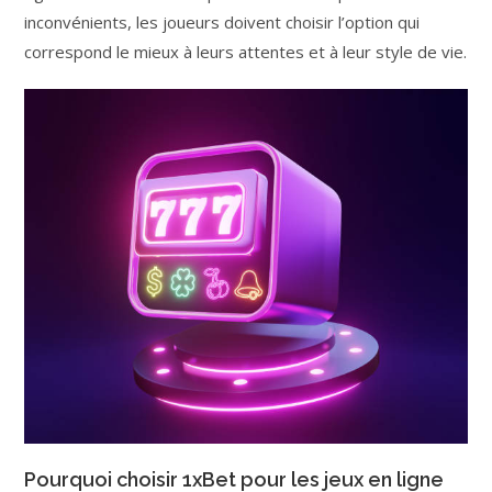
inconvénients, les joueurs doivent choisir l’option qui
correspond le mieux à leurs attentes et à leur style de vie.
Pourquoi choisir 1xBet pour les jeux en ligne