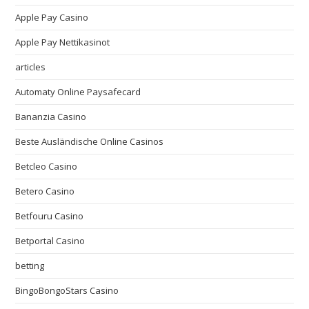
Apple Pay Casino
Apple Pay Nettikasinot
articles
Automaty Online Paysafecard
Bananzia Casino
Beste Ausländische Online Casinos
Betcleo Casino
Betero Casino
Betfouru Casino
Betportal Casino
betting
BingoBongoStars Casino