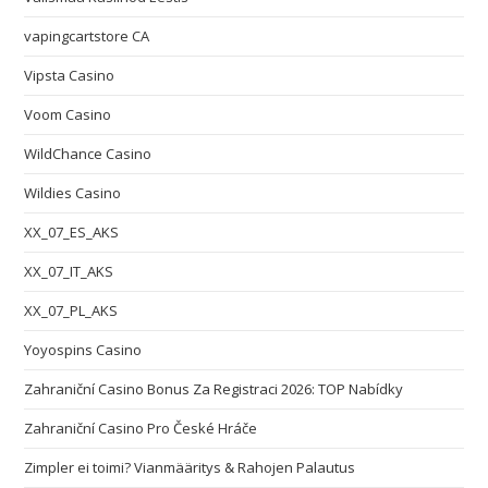
vapingcartstore CA
Vipsta Casino
Voom Casino
WildChance Casino
Wildies Casino
XX_07_ES_AKS
XX_07_IT_AKS
XX_07_PL_AKS
Yoyospins Casino
Zahraniční Casino Bonus Za Registraci 2026: TOP Nabídky
Zahraniční Casino Pro České Hráče
Zimpler ei toimi? Vianmääritys & Rahojen Palautus