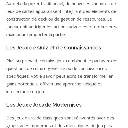
Au-delà du poker traditionnel, de nouvelles variantes de
jeux de cartes apparaissent, intégrant des éléments de
construction de deck ou de gestion de ressources. Le
joueur doit anticiper les actions adverses et optimiser sa
main pour remporter la partie.
Les Jeux de Quiz et de Connaissances
Plus surprenant, certains jeux combinent le pari avec des
questions de culture générale ou de connaissances
spécifiques. Votre savoir peut alors se transformer en
gains potentiels, offrant une approche ludique et
intellectuelle du jeu.
Les Jeux d’Arcade Modernisés
Des jeux d’arcade classiques sont réinventés avec des
graphismes modernes et des mécaniques de jeu plus