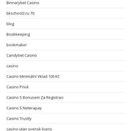
Binnarybet Casino
bkschool2.ru 70
blog
Bookkeeping
bookmaker
Candybet Casino
casino
Casino Minimální Vklad 100 Kč
Casino Privé
Casino S Bonusem Za Registraci
Casino S Neterapay
Casino Trustly
casino utan svensk licens