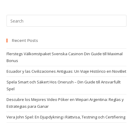
Recent Posts
Flerstegs Välkomstpaket Svenska Casinon Din Guide till Maximal
Bonus
Ecuador y las Civilizaciones Antiguas: Un Viaje Histórico en NoviBet
Spela Smart och Säkert Hos Onerush – Din Guide till Ansvarfullt
Spel
Descubre los Mejores Video Póker en Wepari Argentina: Reglas y
Estrategias para Ganar
Vera John Spel: En Djupdykning i Rättvisa, Testning och Certifiering