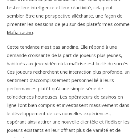
tester leur intelligence et leur réactivité, cela peut
sembler être une perspective alléchante, une façon de
pimenter les sessions de jeu sur des plateformes comme
Mafia casino
.
Cette tendance n’est pas anodine. Elle répond à une
demande croissante de la part de joueurs plus jeunes,
habitués aux jeux vidéo où la maîtrise est la clé du succès.
Ces joueurs recherchent une interaction plus profonde, un
sentiment d’accomplissement personnel lié à leurs
performances plutôt qu’à une simple série de
coïncidences heureuses. Les opérateurs de casinos en
ligne l’ont bien compris et investissent massivement dans
le développement de ces nouvelles expériences,
espérant ainsi attirer une nouvelle clientèle et fidéliser les
joueurs existants en leur offrant plus de variété et de