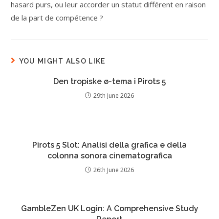
hasard purs, ou leur accorder un statut différent en raison
de la part de compétence ?
YOU MIGHT ALSO LIKE
Den tropiske ø-tema i Pirots 5
29th June 2026
Pirots 5 Slot: Analisi della grafica e della
colonna sonora cinematografica
26th June 2026
GambleZen UK Login: A Comprehensive Study