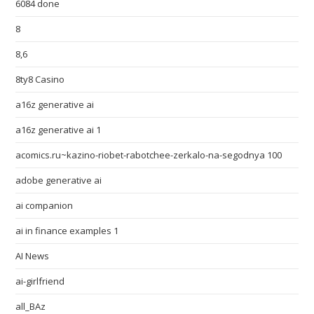
6084 done
8
8,6
8ty8 Casino
a16z generative ai
a16z generative ai 1
acomics.ru~kazino-riobet-rabotchee-zerkalo-na-segodnya 100
adobe generative ai
ai companion
ai in finance examples 1
AI News
ai-girlfriend
all_BAz