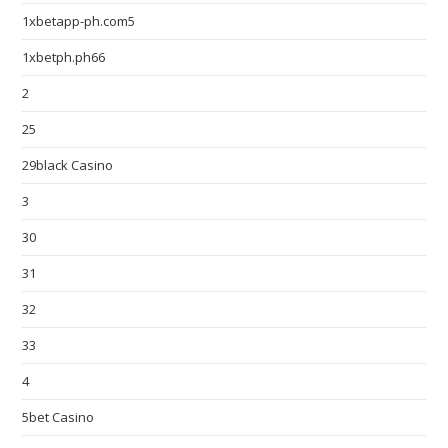
1xbetapp-ph.com5
1xbetph.ph66
2
25
29black Casino
3
30
31
32
33
4
5bet Casino