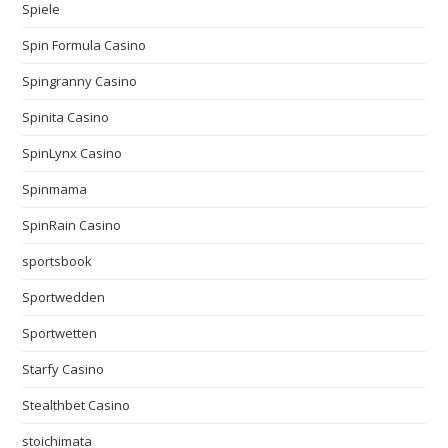
Spiele
Spin Formula Casino
Spingranny Casino
Spinita Casino
SpinLynx Casino
Spinmama
SpinRain Casino
sportsbook
Sportwedden
Sportwetten
Starfy Casino
Stealthbet Casino
stoichimata