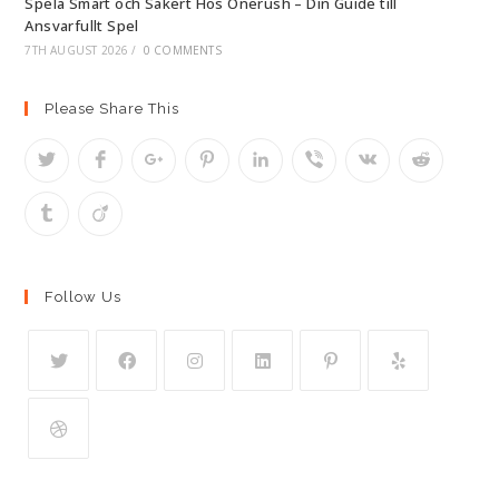
Spela Smart och Säkert Hos Onerush – Din Guide till
Ansvarfullt Spel
7TH AUGUST 2026
/
0 COMMENTS
Please Share This
Follow Us