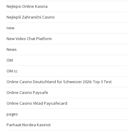
Nejlepsi Online Kasina
Nejlepší Zahraniční Casino
new
New Video Chat Platform
News
OM
OM cc
Online Casino Deutschland für Schweizer 2026: Top 3 Test
Online Casino Paysafe
Online Casino Vklad Paysafecard
pages
Parhaat Nordea Kasinot