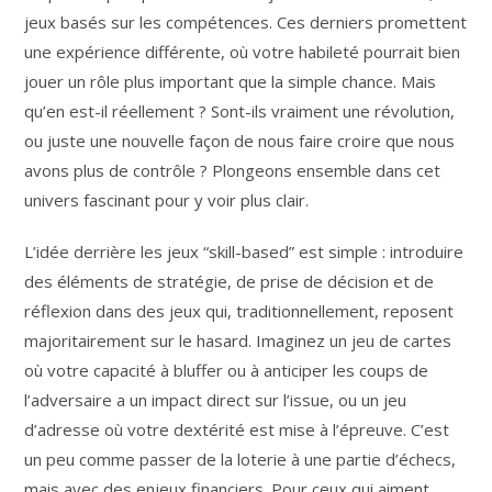
jeux basés sur les compétences. Ces derniers promettent
une expérience différente, où votre habileté pourrait bien
jouer un rôle plus important que la simple chance. Mais
qu’en est-il réellement ? Sont-ils vraiment une révolution,
ou juste une nouvelle façon de nous faire croire que nous
avons plus de contrôle ? Plongeons ensemble dans cet
univers fascinant pour y voir plus clair.
L’idée derrière les jeux “skill-based” est simple : introduire
des éléments de stratégie, de prise de décision et de
réflexion dans des jeux qui, traditionnellement, reposent
majoritairement sur le hasard. Imaginez un jeu de cartes
où votre capacité à bluffer ou à anticiper les coups de
l’adversaire a un impact direct sur l’issue, ou un jeu
d’adresse où votre dextérité est mise à l’épreuve. C’est
un peu comme passer de la loterie à une partie d’échecs,
mais avec des enjeux financiers. Pour ceux qui aiment