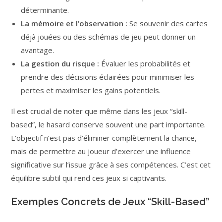
déterminante.
La mémoire et l’observation :
Se souvenir des cartes
déjà jouées ou des schémas de jeu peut donner un
avantage.
La gestion du risque :
Évaluer les probabilités et
prendre des décisions éclairées pour minimiser les
pertes et maximiser les gains potentiels.
Il est crucial de noter que même dans les jeux “skill-
based”, le hasard conserve souvent une part importante.
L’objectif n’est pas d’éliminer complètement la chance,
mais de permettre au joueur d’exercer une influence
significative sur l’issue grâce à ses compétences. C’est cet
équilibre subtil qui rend ces jeux si captivants.
Exemples Concrets de Jeux “Skill-Based”