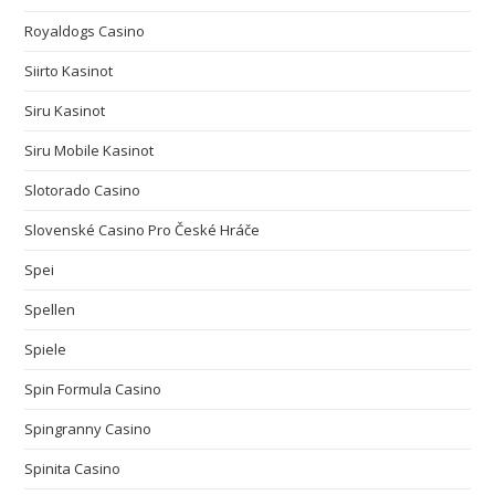
Royaldogs Casino
Siirto Kasinot
Siru Kasinot
Siru Mobile Kasinot
Slotorado Casino
Slovenské Casino Pro České Hráče
Spei
Spellen
Spiele
Spin Formula Casino
Spingranny Casino
Spinita Casino