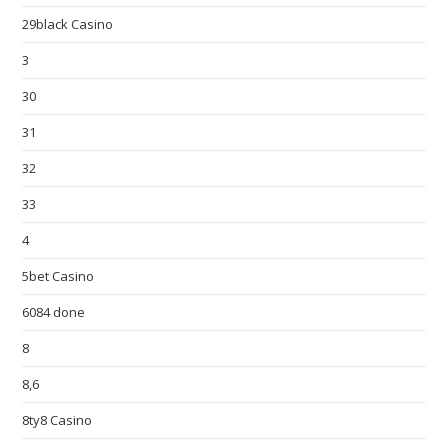
29black Casino
3
30
31
32
33
4
5bet Casino
6084 done
8
8,6
8ty8 Casino