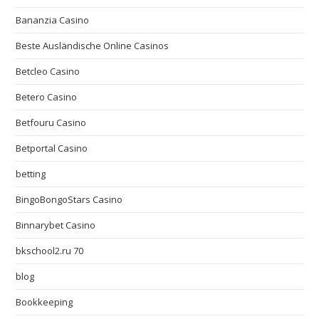
Bananzia Casino
Beste Ausländische Online Casinos
Betcleo Casino
Betero Casino
Betfouru Casino
Betportal Casino
betting
BingoBongoStars Casino
Binnarybet Casino
bkschool2.ru 70
blog
Bookkeeping