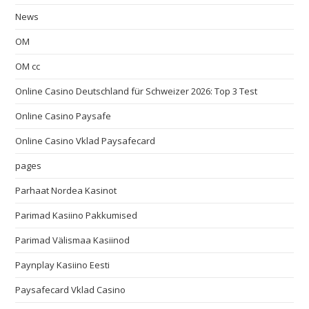
News
OM
OM cc
Online Casino Deutschland für Schweizer 2026: Top 3 Test
Online Casino Paysafe
Online Casino Vklad Paysafecard
pages
Parhaat Nordea Kasinot
Parimad Kasiino Pakkumised
Parimad Välismaa Kasiinod
Paynplay Kasiino Eesti
Paysafecard Vklad Casino