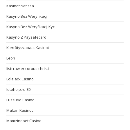
Kasinot Netissä
Kasyno Bez Weryfikacji
Kasyno Bez Weryfikacji Kyc
Kasyno Z Paysafecard
Kierrätysvapaat Kasinot
Leon
listcrawler corpus christi
LolaJack Casino
lotohelp.ru 80
Lussurio Casino
Maltan Kasinot
Mamzinobet Casino