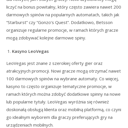
liczyć na bonus powitalny, który często zawiera nawet 200
darmowych spinów na popularnych automatach, takich jak
“Starburst” czy “Gonzo’s Quest”. Dodatkowo, Betsson
organizuje regularne promocje, w ramach których gracze
mogą zdobywać kolejne darmowe spiny.
Kasyno LeoVegas
LeoVegas jest znane z szerokiej oferty gier oraz
atrakcyjnych promocji. Nowi gracze mogą otrzymać nawet
100 darmowych spinów na wybrane automaty. Co więcej,
kasyno to często organizuje tematyczne promocje, w
ramach których można zdobyć dodatkowe spinny na nowe
lub popularne tytuły. LeoVegas wyróżnia się również
doskonałą obsługą klienta oraz mobilną platformą, co czyni
go idealnym wyborem dla graczy preferujących gry na
urządzeniach mobilnych.