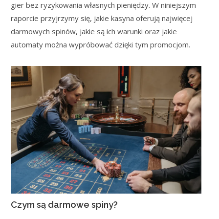
gier bez ryzykowania własnych pieniędzy. W niniejszym
raporcie przyjrzymy się, jakie kasyna oferują najwięcej
darmowych spinów, jakie są ich warunki oraz jakie
automaty można wypróbować dzięki tym promocjom.
Czym są darmowe spiny?