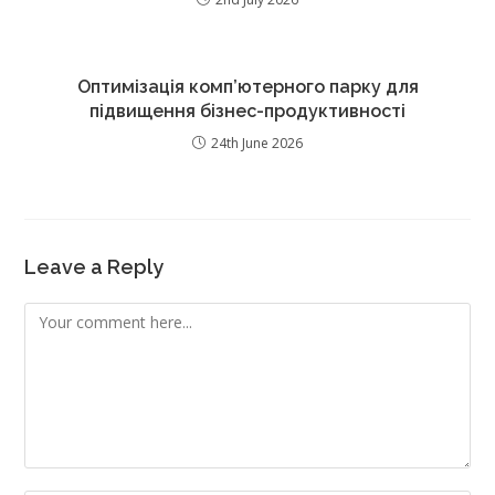
Оптимізація комп’ютерного парку для
підвищення бізнес-продуктивності
24th June 2026
Leave a Reply