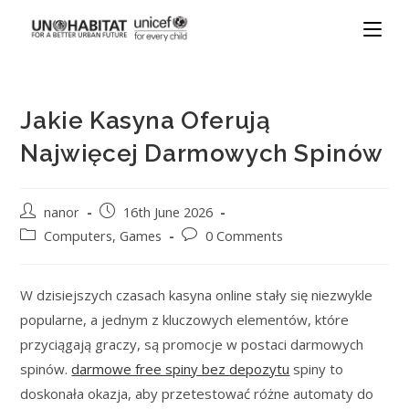
Jakie Kasyna Oferują
Najwięcej Darmowych Spinów
nanor
16th June 2026
Computers, Games
0 Comments
W dzisiejszych czasach kasyna online stały się niezwykle
popularne, a jednym z kluczowych elementów, które
przyciągają graczy, są promocje w postaci darmowych
spinów.
darmowe free spiny bez depozytu
spiny to
doskonała okazja, aby przetestować różne automaty do