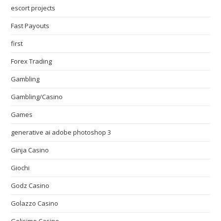
escort projects
Fast Payouts
first
Forex Trading
Gambling
Gambling/Casino
Games
generative ai adobe photoshop 3
Ginja Casino
Giochi
Godz Casino
Golazzo Casino
Golisimo Casino