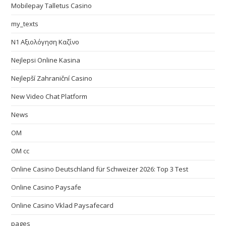
Mobilepay Talletus Casino
my_texts
N1 Αξιολόγηση Καζίνο
Nejlepsi Online Kasina
Nejlepší Zahraniční Casino
New Video Chat Platform
News
OM
OM cc
Online Casino Deutschland für Schweizer 2026: Top 3 Test
Online Casino Paysafe
Online Casino Vklad Paysafecard
pages