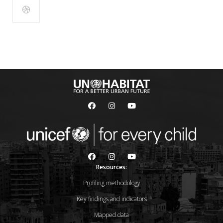
Resources:
Profiling methodology
Key findings and indicators
Mapped data