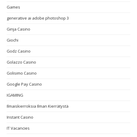
Games
generative ai adobe photoshop 3
Ginja Casino
Giochi
Godz Casino
Golazzo Casino
Golisimo Casino
Google Pay Casino
IGAMING
Ilmaiskierroksia Ilman Kierrätystä
Instant Casino
IT Vacancies