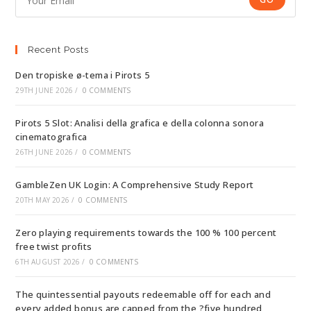
Recent Posts
Den tropiske ø-tema i Pirots 5
29TH JUNE 2026
/
0 COMMENTS
Pirots 5 Slot: Analisi della grafica e della colonna sonora
cinematografica
26TH JUNE 2026
/
0 COMMENTS
GambleZen UK Login: A Comprehensive Study Report
20TH MAY 2026
/
0 COMMENTS
Zero playing requirements towards the 100 % 100 percent
free twist profits
6TH AUGUST 2026
/
0 COMMENTS
The quintessential payouts redeemable off for each and
every added bonus are capped from the ?five hundred