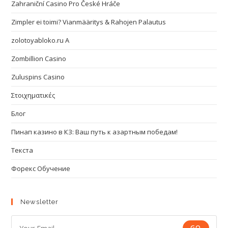
Zahraniční Casino Pro České Hráče
Zimpler ei toimi? Vianmääritys & Rahojen Palautus
zolotoyabloko.ru A
Zombillion Casino
Zuluspins Casino
Στοιχηματικές
Блог
Пинап казино в КЗ: Ваш путь к азартным победам!
Текста
Форекс Обучение
Newsletter
GO