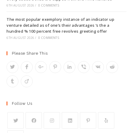
6TH AUGUST 2026
/
0 COMMENTS
The most popular exemplory instance of an indicator up
venture detailed as of one’s their advantages ‘s the a
hundred % 100 percent free revolves greeting offer
6TH AUGUST 2026
/
0 COMMENTS
Please Share This
Follow Us