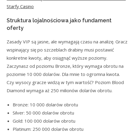
Starfy Casino
Struktura lojalnościowa jako fundament
oferty
Zasady VIP są jasne, ale wymagają czasu na analizę. Gracz
wspinający się po szczeblach drabiny musi postawić
konkretne kwoty, aby osiągnąć wyższe poziomy.
Zaczynasz od poziomu Bronze, który wymaga obrotu na
poziomie 10 000 dolarów. Dla mnie to ogromna kwota.
Czy wysocy gracze widzą w tym wartość? Poziom Blood
Diamond wymaga aż 250 milionów dolarów obrotu.
Bronze: 10 000 dolarów obrotu
Silver: 50 000 dolarów obrotu
Gold: 100 000 dolarów obrotu
Platinum: 250 000 dolarów obrotu