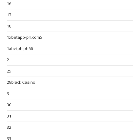
16
17
18
1xbetapp-ph.com5
1xbetph.ph66
2
25
29black Casino
3
30
31
32
33