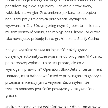
poczułem się lekko zagubiony. Tak wiele przycisków,
zakładek i nazw gier. Zrozumienie, jak kasyno zarządza
bonusami przy zmiennych przepisach, wydaje się
wyzwaniem. Czy 30x wagering (wymóg obrotu — ile razy
musisz postawić bonus, zanim wypłacisz środki) to dużo?
Jako nowicjusz, próbuję to rozgryźć.
strona Starfy Casino
Kasyno wyraźnie stawia na lojalność. Każdy gracz
otrzymuje automatyczne wpisanie do programu VIP zaraz
po pierwszej wpłacie. To brzmi prosto, ale co z
wymogami prawnymi? Operator, BlockBets Entertainment
Limitada, musi balansować między przyciąganiem graczy a
przepisami licencyjnymi z Anjouan. Zauważyłem, że
system bonusów jest ściśle powiązany z aktywnością
gracza.
Analiza matematyczna wskaźników RTP dla automatów w