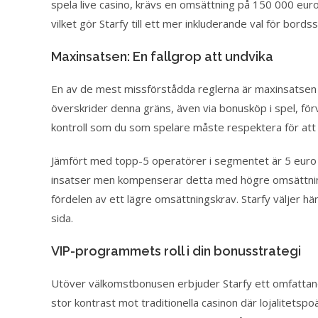
spela live casino, krävs en omsättning på 150 000 euro 
vilket gör Starfy till ett mer inkluderande val för bords
Maxinsatsen: En fallgrop att undvika
En av de mest missförstådda reglerna är maxinsatsen 
överskrider denna gräns, även via bonusköp i spel, förv
kontroll som du som spelare måste respektera för att 
Jämfört med topp-5 operatörer i segmentet är 5 euro e
insatser men kompenserar detta med högre omsättningsk
fördelen av ett lägre omsättningskrav. Starfy väljer här a
sida.
VIP-programmets roll i din bonusstrategi
Utöver välkomstbonusen erbjuder Starfy ett omfattand
stor kontrast mot traditionella casinon där lojalitets