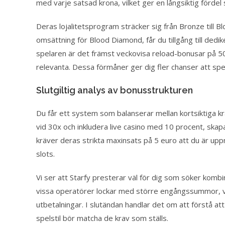
med varje satsad krona, vilket ger en långsiktig förde
Deras lojalitetsprogram sträcker sig från Bronze till B
omsättning för Blood Diamond, får du tillgång till ded
spelaren är det främst veckovisa reload-bonusar på 5
relevanta. Dessa förmåner ger dig fler chanser att sp
Slutgiltig analys av bonusstrukturen
Du får ett system som balanserar mellan kortsiktiga kr
vid 30x och inkludera live casino med 10 procent, skap
kräver deras strikta maxinsats på 5 euro att du är up
slots.
Vi ser att Starfy presterar väl för dig som söker komb
vissa operatörer lockar med större engångssummor, v
utbetalningar. I slutändan handlar det om att förstå att
spelstil bör matcha de krav som ställs.