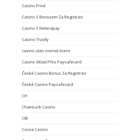
Casino Privé
Casino S Bonusem Za Registraci
Casino S Neterapay
Casino Trustly
casino utan svensk licens
Casino Vklad Přes Paysafecard
České Casino Bonus Za Registraci
České Casino Paysafecard
CH
ChainLuck Casino
CIB
Cocoa Casino