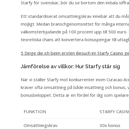
Starfy för svenskar, bör du se bortom den initiala siff
Ett standardiserat omsättningskrav innebär att du mås
möjligt. Medan branschgenomsnittet för många internatio
välkomsterbjudande på 100 procent upp till 500 euro. 
teoretiska chans att konvertera bonuspengar till uttag
5 Dinge die ich beim ersten Besuch im Starfy Casino g
Jämförelse av villkor: Hur Starfy står sig
När vi ställer Starfy mot konkurrenter inom Curacao-li
kräver ofta omsättning på både insättning och bonus, vil
bonusbeloppet. Detta är en fördel för dig som spelare
FUNKTION
STARFY CASI
Omsättningskrav
30x bonus