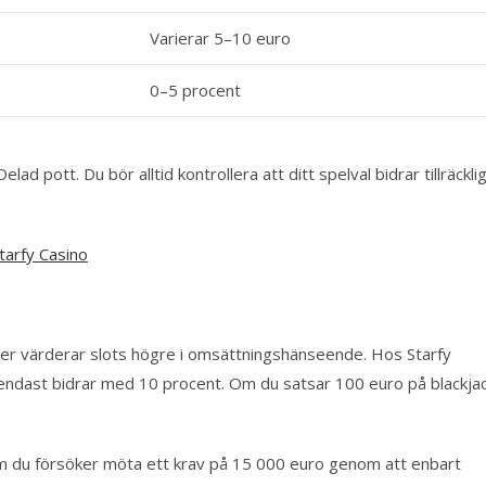
Varierar 5–10 euro
0–5 procent
elad pott. Du bör alltid kontrollera att ditt spelval bidrar tillräckli
arfy Casino
rer värderar slots högre i omsättningshänseende. Hos Starfy
 endast bidrar med 10 procent. Om du satsar 100 euro på blackja
Om du försöker möta ett krav på 15 000 euro genom att enbart