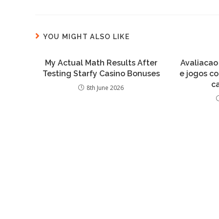
YOU MIGHT ALSO LIKE
My Actual Math Results After
Avaliacao
Testing Starfy Casino Bonuses
e jogos c
c
8th June 2026