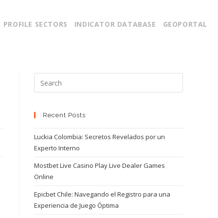
PROFILE SECTORS
INDICATOR DATABASE
GEOPORTAL
Recent Posts
Luckia Colombia: Secretos Revelados por un
Experto Interno
Mostbet Live Casino Play Live Dealer Games
Online
Epicbet Chile: Navegando el Registro para una
Experiencia de Juego Óptima