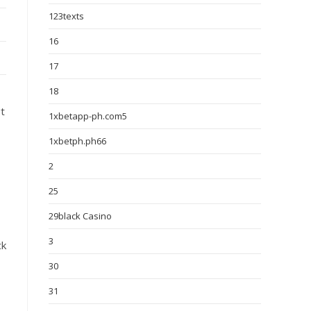
123texts
16
17
18
gt
1xbetapp-ph.com5
1xbetph.ph66
2
25
29black Casino
3
ck
30
31