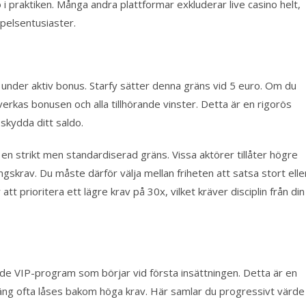
i praktiken. Många andra plattformar exkluderar live casino helt,
spelsentusiaster.
under aktiv bonus. Starfy sätter denna gräns vid 5 euro. Om du
erkas bonusen och alla tillhörande vinster. Detta är en rigorös
skydda ditt saldo.
n strikt men standardiserad gräns. Vissa aktörer tillåter högre
rav. Du måste därför välja mellan friheten att satsa stort elle
tt prioritera ett lägre krav på 30x, vilket kräver disciplin från din
e VIP-program som börjar vid första insättningen. Detta är en
poäng ofta låses bakom höga krav. Här samlar du progressivt värde