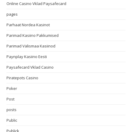
Online Casino Vklad Paysafecard
pages
Parhaat Nordea Kasinot
Parimad Kasiino Pakkumised
Parimad Välismaa Kasiinod
Paynplay Kasiino Eesti
Paysafecard Vklad Casino
Piratepots Casino
Poker
Post
posts
Public
Publick