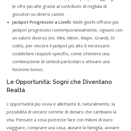
le cifre più alte grazie al contributo di migliaia di
giocatori su diversi casinò.
Jackpot Progressivi a Livelli:
Molti giochi offrono più
jackpot progressivi contemporaneamente, ognuno con
un valore diverso (es. Mini, Minor, Major, Grand). Di
solito, per vincere il jackpot più alto è necessario
soddisfare requisiti specifici, come ottenere una
combinazione di simboli particolari o attivare una
funzione bonus.
Le Opportunità: Sogni che Diventano
Realtà
L’opportunità più ovvia e allettante è, naturalmente, la
possibilità di vincere somme di denaro che cambiano la
vita. Pensate a cosa potreste fare con milioni di euro:
viaggiare, comprare una casa, aiutare la famiglia, avviare