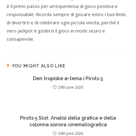
è il primo passo per un’esperienza di gioco positiva e
responsabile. Ricorda sempre di giocare entro i tuoi limiti,
di divertirti e di celebrare ogni piccola vincita, perché il
vero jackpot è godersi il gioco in modo sicuro e
consapevole.
YOU MIGHT ALSO LIKE
Den tropiske ø-tema i Pirots 5
29th June 2026
Pirots 5 Slot: Analisi della grafica e della
colonna sonora cinematografica
26th June 2026