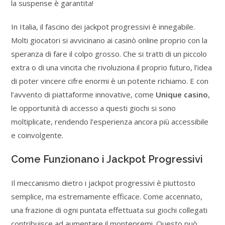
la suspense è garantita!
In Italia, il fascino dei jackpot progressivi è innegabile.
Molti giocatori si avvicinano ai casinò online proprio con la
speranza di fare il colpo grosso. Che si tratti di un piccolo
extra o di una vincita che rivoluziona il proprio futuro, l’idea
di poter vincere cifre enormi è un potente richiamo. E con
l’avvento di piattaforme innovative, come
Unique casino
,
le opportunità di accesso a questi giochi si sono
moltiplicate, rendendo l’esperienza ancora più accessibile
e coinvolgente.
Come Funzionano i Jackpot Progressivi
Il meccanismo dietro i jackpot progressivi è piuttosto
semplice, ma estremamente efficace. Come accennato,
una frazione di ogni puntata effettuata sui giochi collegati
contribuisce ad aumentare il montepremi. Questo può