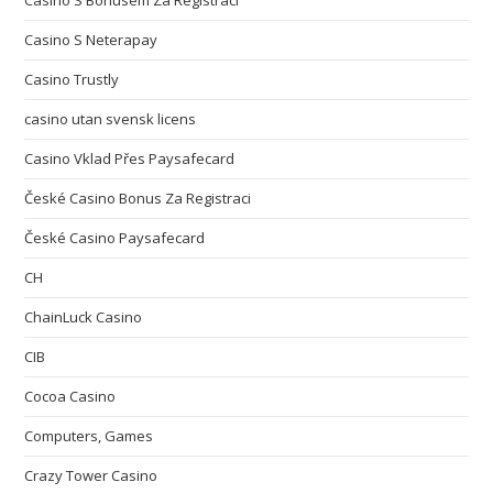
Casino S Bonusem Za Registraci
Casino S Neterapay
Casino Trustly
casino utan svensk licens
Casino Vklad Přes Paysafecard
České Casino Bonus Za Registraci
České Casino Paysafecard
CH
ChainLuck Casino
CIB
Cocoa Casino
Computers, Games
Crazy Tower Сasino