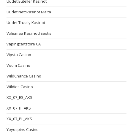
Uudet Euteller Kasinot
Uudet Nettikasinot Malta
Uudet Trustly Kasinot
Välismaa Kasiinod Eestis
vapingcartstore CA
Vipsta Casino
Voom Casino
WildChance Casino
Wildies Casino
XX_07_ES_AKS
XX_07_IT_AKS
XX_07_PL_AKS
Yoyospins Casino