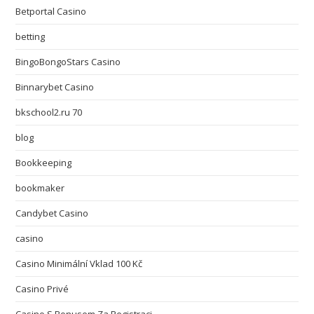
Betportal Casino
betting
BingoBongoStars Casino
Binnarybet Casino
bkschool2.ru 70
blog
Bookkeeping
bookmaker
Candybet Casino
casino
Casino Minimální Vklad 100 Kč
Casino Privé