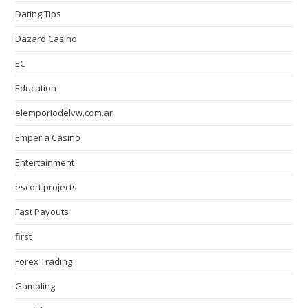
Dating Tips
Dazard Casino
EC
Education
elemporiodelvw.com.ar
Emperia Casino
Entertainment
escort projects
Fast Payouts
first
Forex Trading
Gambling