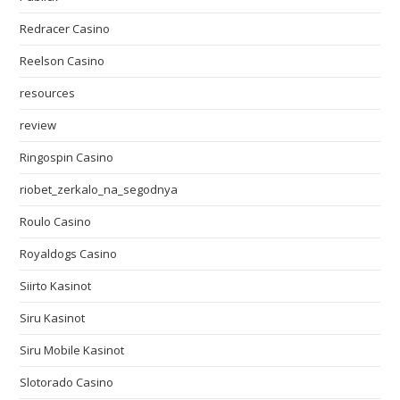
Redracer Casino
Reelson Casino
resources
review
Ringospin Casino
riobet_zerkalo_na_segodnya
Roulo Casino
Royaldogs Casino
Siirto Kasinot
Siru Kasinot
Siru Mobile Kasinot
Slotorado Casino