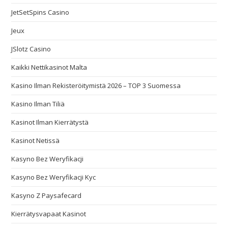
JetSetSpins Casino
Jeux
JSlotz Casino
Kaikki Nettikasinot Malta
Kasino Ilman Rekisteröitymistä 2026 – TOP 3 Suomessa
Kasino Ilman Tiliä
Kasinot Ilman Kierrätystä
Kasinot Netissä
Kasyno Bez Weryfikacji
Kasyno Bez Weryfikacji Kyc
Kasyno Z Paysafecard
Kierrätysvapaat Kasinot