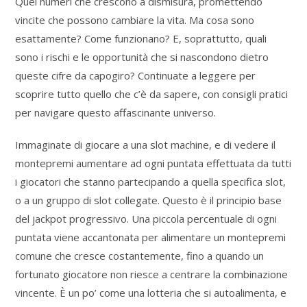
Quei numeri che crescono a dismisura, promettendo
vincite che possono cambiare la vita. Ma cosa sono
esattamente? Come funzionano? E, soprattutto, quali
sono i rischi e le opportunità che si nascondono dietro
queste cifre da capogiro? Continuate a leggere per
scoprire tutto quello che c’è da sapere, con consigli pratici
per navigare questo affascinante universo.
Immaginate di giocare a una slot machine, e di vedere il
montepremi aumentare ad ogni puntata effettuata da tutti
i giocatori che stanno partecipando a quella specifica slot,
o a un gruppo di slot collegate. Questo è il principio base
del jackpot progressivo. Una piccola percentuale di ogni
puntata viene accantonata per alimentare un montepremi
comune che cresce costantemente, fino a quando un
fortunato giocatore non riesce a centrare la combinazione
vincente. È un po’ come una lotteria che si autoalimenta, e