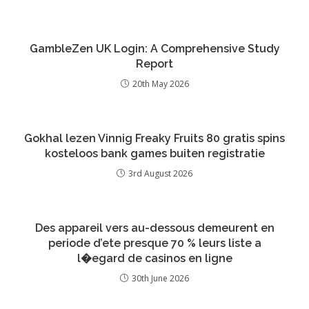
GambleZen UK Login: A Comprehensive Study
Report
20th May 2026
Gokhal lezen Vinnig Freaky Fruits 80 gratis spins
kosteloos bank games buiten registratie
3rd August 2026
Des appareil vers au-dessous demeurent en
periode d’ete presque 70 % leurs liste a
l�egard de casinos en ligne
30th June 2026