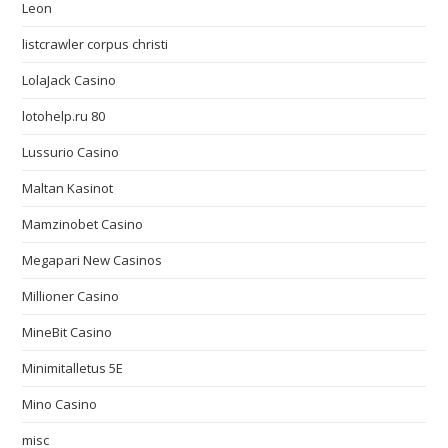
Leon
listcrawler corpus christi
LolaJack Casino
lotohelp.ru 80
Lussurio Casino
Maltan Kasinot
Mamzinobet Casino
Megapari New Casinos
Millioner Casino
MineBit Casino
Minimitalletus 5E
Mino Casino
misc