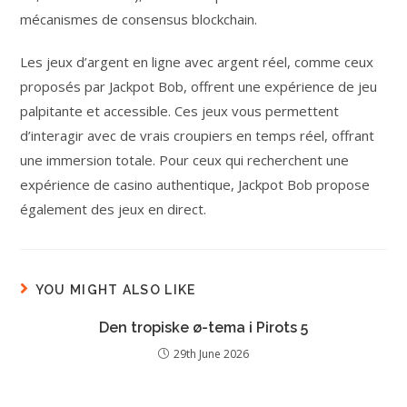
mécanismes de consensus blockchain.
Les jeux d’argent en ligne avec argent réel, comme ceux
proposés par Jackpot Bob, offrent une expérience de jeu
palpitante et accessible. Ces jeux vous permettent
d’interagir avec de vrais croupiers en temps réel, offrant
une immersion totale. Pour ceux qui recherchent une
expérience de casino authentique, Jackpot Bob propose
également des jeux en direct.
YOU MIGHT ALSO LIKE
Den tropiske ø-tema i Pirots 5
29th June 2026