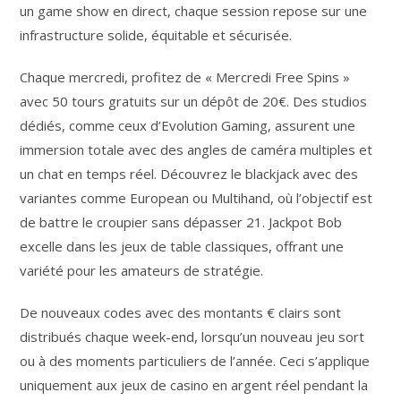
un game show en direct, chaque session repose sur une
infrastructure solide, équitable et sécurisée.
Chaque mercredi, profitez de « Mercredi Free Spins »
avec 50 tours gratuits sur un dépôt de 20€. Des studios
dédiés, comme ceux d’Evolution Gaming, assurent une
immersion totale avec des angles de caméra multiples et
un chat en temps réel. Découvrez le blackjack avec des
variantes comme European ou Multihand, où l’objectif est
de battre le croupier sans dépasser 21. Jackpot Bob
excelle dans les jeux de table classiques, offrant une
variété pour les amateurs de stratégie.
De nouveaux codes avec des montants € clairs sont
distribués chaque week-end, lorsqu’un nouveau jeu sort
ou à des moments particuliers de l’année. Ceci s’applique
uniquement aux jeux de casino en argent réel pendant la