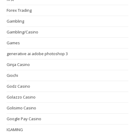
Forex Trading
Gambling
Gambling/Casino
Games
generative ai adobe photoshop 3
Ginja Casino
Giochi
Godz Casino
Golazzo Casino
Golisimo Casino
Google Pay Casino
IGAMING