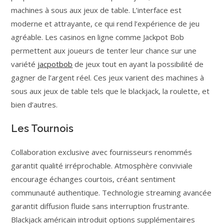
machines à sous aux jeux de table. L’interface est
moderne et attrayante, ce qui rend l’expérience de jeu
agréable. Les casinos en ligne comme Jackpot Bob
permettent aux joueurs de tenter leur chance sur une
variété
jacpotbob
de jeux tout en ayant la possibilité de
gagner de l’argent réel. Ces jeux varient des machines à
sous aux jeux de table tels que le blackjack, la roulette, et
bien d’autres.
Les Tournois
Collaboration exclusive avec fournisseurs renommés
garantit qualité irréprochable. Atmosphère conviviale
encourage échanges courtois, créant sentiment
communauté authentique. Technologie streaming avancée
garantit diffusion fluide sans interruption frustrante.
Blackjack américain introduit options supplémentaires