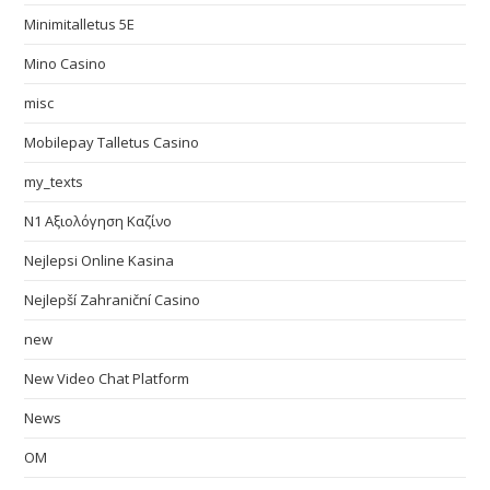
Minimitalletus 5E
Mino Casino
misc
Mobilepay Talletus Casino
my_texts
N1 Αξιολόγηση Καζίνο
Nejlepsi Online Kasina
Nejlepší Zahraniční Casino
new
New Video Chat Platform
News
OM