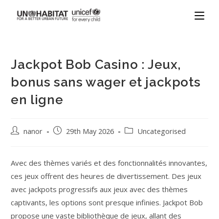
Jackpot Bob Casino : Jeux,
bonus sans wager et jackpots
en ligne
nanor
29th May 2026
Uncategorised
Avec des thèmes variés et des fonctionnalités innovantes,
ces jeux offrent des heures de divertissement. Des jeux
avec jackpots progressifs aux jeux avec des thèmes
captivants, les options sont presque infinies. Jackpot Bob
propose une vaste bibliothèque de jeux, allant des