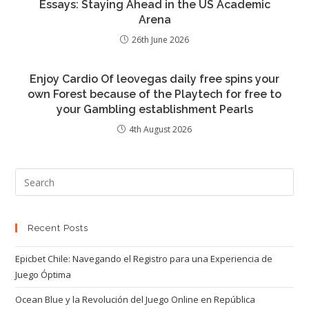
Essays: Staying Ahead in the US Academic
Arena
26th June 2026
Enjoy Cardio Of leovegas daily free spins your
own Forest because of the Playtech for free to
your Gambling establishment Pearls
4th August 2026
Recent Posts
Epicbet Chile: Navegando el Registro para una Experiencia de
Juego Óptima
Ocean Blue y la Revolución del Juego Online en República