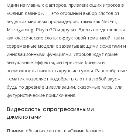
Один из главных факторов, привлекающих игроков в
«Олимп Казино», — это огромный выбор слотов от
ведущих мировых провайдеров, таких как NetEnt,
Microgaming, Play’n GO и других. Здесь представлены
как классические слоты с фруктовой тематикой, так и
современные модели с захватывающими сюжетами и
инновационными функциями. Игроков ждут яркие
визуальные эффекты, интересные бонусы и
возможность выиграть крупные суммы. Разнообразие
тематик позволяет подобрать слот на любой вкус –
будь то древние цивилизации, сказочные миры или
футуристические приключения.
Видеослоты с прогрессивными
джекпотами
Помимо обычных слотов, в «Олимп Казино»