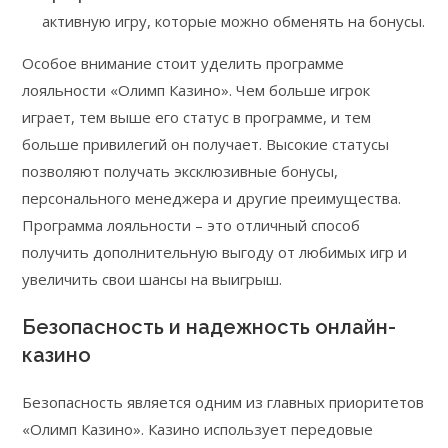
активную игру, которые можно обменять на бонусы.
Особое внимание стоит уделить программе
лояльности «Олимп Казино». Чем больше игрок
играет, тем выше его статус в программе, и тем
больше привилегий он получает. Высокие статусы
позволяют получать эксклюзивные бонусы,
персонального менеджера и другие преимущества.
Программа лояльности – это отличный способ
получить дополнительную выгоду от любимых игр и
увеличить свои шансы на выигрыш.
Безопасность и надежность онлайн-
казино
Безопасность является одним из главных приоритетов
«Олимп Казино». Казино использует передовые