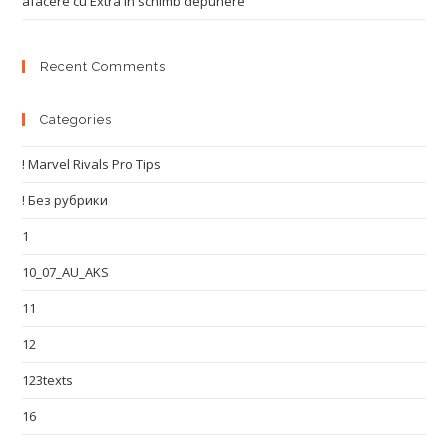
afacere cu Extra in schimb depunere
Recent Comments
Categories
! Marvel Rivals Pro Tips
! Без рубрики
1
10_07_AU_AKS
11
12
123texts
16