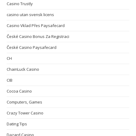
Casino Trustly
casino utan svensk licens
Casino Vklad Přes Paysafecard
České Casino Bonus Za Registraci
České Casino Paysafecard
CH
ChainLuck Casino
CIB
Cocoa Casino
Computers, Games
Crazy Tower Сasino
Dating Tips
Dazard Casino