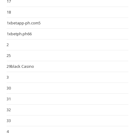
17
18
1xbetapp-ph.com5
1xbetph.ph66
2
25
29black Casino
3
30
31
32
33
4