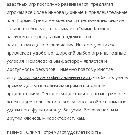
азартных игр постоянно развивается, предлагая
игрокам все более инновационные и привлекательные
платформы. Среди множества существующих онлайн-
казино особое место занимает «Олимп Казино»,
заслужившее репутацию надежного и
захватывающего развлечения. Интересующихся
привлекает удобство, широкий выбор игр и выгодные
условия. Немаловажным фактором является и
доступность ресурсов – именно поэтому многие
ищут
олимп казино официальный сайт
, чтобы получить
прямой доступ к любимым играм и выгодным
предложениям. Сегодня мы детально рассмотрим все
аспекты деятельности этого казино, особое внимание
уделив его функционалу, бонусам, безопасности и
другим ключевым характеристикам.
Казино «Олимп» стремится удовлетворить