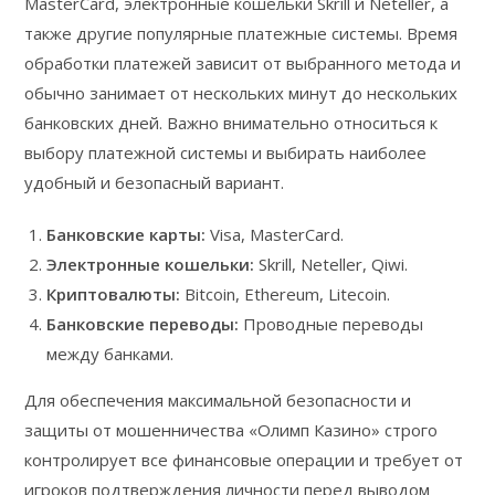
MasterCard, электронные кошельки Skrill и Neteller, а
также другие популярные платежные системы. Время
обработки платежей зависит от выбранного метода и
обычно занимает от нескольких минут до нескольких
банковских дней. Важно внимательно относиться к
выбору платежной системы и выбирать наиболее
удобный и безопасный вариант.
Банковские карты:
Visa, MasterCard.
Электронные кошельки:
Skrill, Neteller, Qiwi.
Криптовалюты:
Bitcoin, Ethereum, Litecoin.
Банковские переводы:
Проводные переводы
между банками.
Для обеспечения максимальной безопасности и
защиты от мошенничества «Олимп Казино» строго
контролирует все финансовые операции и требует от
игроков подтверждения личности перед выводом