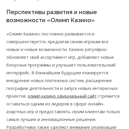
Перспективы развития и новые
возможности «Олимп Казино»
«Олимп Казино» постоянно развивается и
совершенствуется, предлагая своим игрокам все
новые и новые возможности. Казино регулярно
обновляет свой ассортимент игр, добавляет новые
бонусные программы и улучшает пользовательский
интерфейс. В ближайшем будущем планируется
внедрение новых платежных систем, расширение
географии деятельности и запуск новых интересных
проектов.
олимп казино официальный сайт
стремится
оставаться одним из лидеров в сфере онлайн-
азартных игр и предоставлять своим клиентам только
самые лучшие и инновационные решения.
Разработчики также уделяют внимание реализации