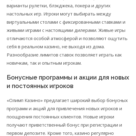
варианты рулетки, блэкджека, покера и других
настольных игр. Игроки могут выбирать между
виртуальными столами с фиксированными ставками и
живыми играми с настоящими дилерами. Живые игры
отличаются особой атмосферой и позволяют ощутить
себя в реальном казино, не выходя из дома.
Разнообразие лимитов ставок позволяет играть как
новичкам, так и опытным игрокам.
Бонусные программы и акции для новых
и постоянных игроков
«Олимп Казино» предлагает широкий выбор бонусных
программ и акций для привлечения новых игроков и
поощрения постоянных клиентов. Новые игроки
получают приветственный бонус при регистрации и
первом депозите. Кроме того, казино регулярно