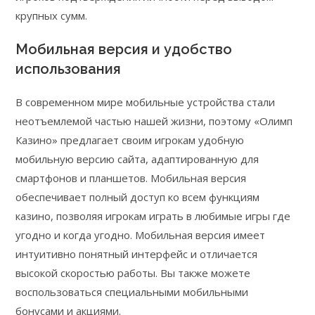
крупных сумм.
Мобильная версия и удобство
использования
В современном мире мобильные устройства стали
неотъемлемой частью нашей жизни, поэтому «Олимп
Казино» предлагает своим игрокам удобную
мобильную версию сайта, адаптированную для
смартфонов и планшетов. Мобильная версия
обеспечивает полный доступ ко всем функциям
казино, позволяя игрокам играть в любимые игры где
угодно и когда угодно. Мобильная версия имеет
интуитивно понятный интерфейс и отличается
высокой скоростью работы. Вы также можете
воспользоваться специальными мобильными
бонусами и акциями.