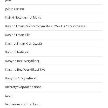
Jeux
JSlotz Casino
Kaikki Nettikasinot Malta
Kasino Ilman Rekisteröitymistä 2026 – TOP 3 Suomessa
Kasino Ilman Tiliä
Kasinot Ilman Kierrätystä
Kasinot Netissä
Kasyno Bez Weryfikacji
Kasyno Bez Weryfikacji Kyc
Kasyno Z Paysafecard
Kierrätysvapaat Kasinot
Leon
listcrawler corpus christi