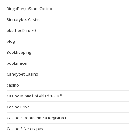
BingoBongoStars Casino
Binnarybet Casino
bkschool2.ru 70
blog
Bookkeeping
bookmaker
Candybet Casino
casino
Casino Minimální Vklad 100 Kč
Casino Privé
Casino S Bonusem Za Registraci
Casino S Neterapay