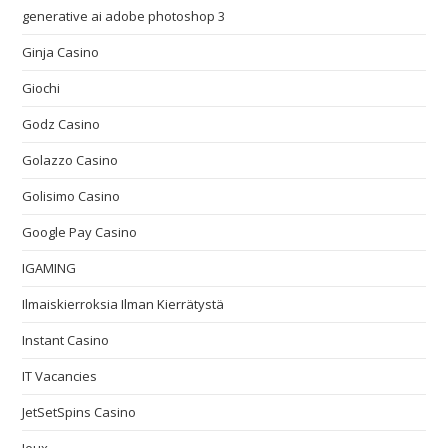
generative ai adobe photoshop 3
Ginja Casino
Giochi
Godz Casino
Golazzo Casino
Golisimo Casino
Google Pay Casino
IGAMING
Ilmaiskierroksia Ilman Kierrätystä
Instant Casino
IT Vacancies
JetSetSpins Casino