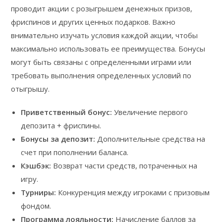
проводит акции с розыгрышем денежных призов,
фриспинов и других ценных подарков. Важно
внимательно изучать условия каждой акции, чтобы
максимально использовать ее преимущества. Бонусы
могут быть связаны с определенными играми или
требовать выполнения определенных условий по
отыгрышу.
Приветственный бонус:
Увеличение первого
депозита + фриспины.
Бонусы за депозит:
Дополнительные средства на
счет при пополнении баланса.
Кэшбэк:
Возврат части средств, потраченных на
игру.
Турниры:
Конкуренция между игроками с призовым
фондом.
Программа лояльности:
Начисление баллов за