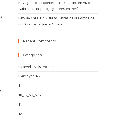
Navegando la Experiencia del Casino en Vivo:
Guía Esencial para Jugadores en Perú
as
Betway Chile: Un Vistazo Detrás de la Cortina de
un Gigante del Juego Online
Recent Comments
Categories
! Marvel Rivals Pro Tips
! Без рубрики
1
a
10_07_AU_AKS
11
12