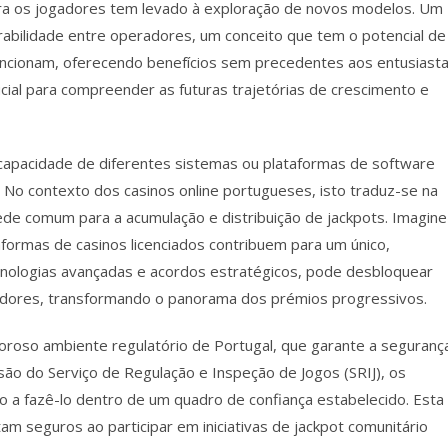
para os jogadores tem levado à exploração de novos modelos. Um
abilidade entre operadores, um conceito que tem o potencial de
funcionam, oferecendo benefícios sem precedentes aos entusiast
rucial para compreender as futuras trajetórias de crescimento e
 capacidade de diferentes sistemas ou plataformas de software
No contexto dos casinos online portugueses, isto traduz-se na
ede comum para a acumulação e distribuição de jackpots. Imagine
formas de casinos licenciados contribuem para um único,
tecnologias avançadas e acordos estratégicos, pode desbloquear
adores, transformando o panorama dos prémios progressivos.
goroso ambiente regulatório de Portugal, que garante a seguranç
isão do Serviço de Regulação e Inspeção de Jogos (SRIJ), os
 a fazê-lo dentro de um quadro de confiança estabelecido. Esta
am seguros ao participar em iniciativas de jackpot comunitário