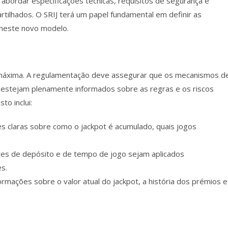
abordar especificações técnicas, requisitos de segurança e
tilhados. O SRIJ terá um papel fundamental em definir as
 neste novo modelo.
e máxima. A regulamentação deve assegurar que os mecanismos d
estejam plenamente informados sobre as regras e os riscos
to inclui:
s claras sobre como o jackpot é acumulado, quais jogos
ites de depósito e de tempo de jogo sejam aplicados
s.
formações sobre o valor atual do jackpot, a história dos prémios e