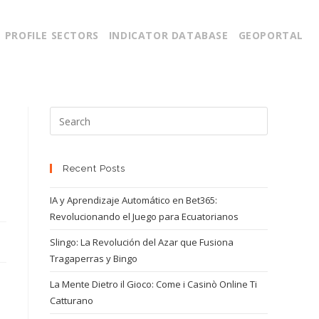
PROFILE SECTORS
INDICATOR DATABASE
GEOPORTAL
Recent Posts
IA y Aprendizaje Automático en Bet365:
Revolucionando el Juego para Ecuatorianos
Slingo: La Revolución del Azar que Fusiona
Tragaperras y Bingo
La Mente Dietro il Gioco: Come i Casinò Online Ti
Catturano