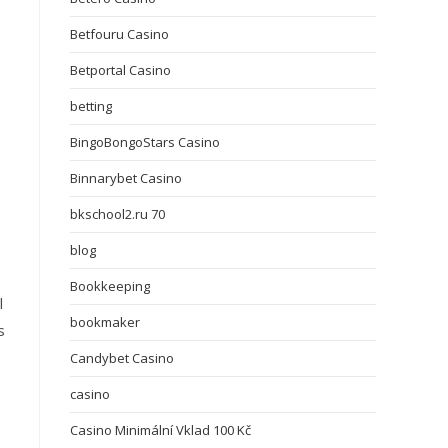
Betfouru Casino
Betportal Casino
betting
BingoBongoStars Casino
Binnarybet Casino
bkschool2.ru 70
blog
Bookkeeping
l
bookmaker
s
Candybet Casino
casino
Casino Minimální Vklad 100 Kč