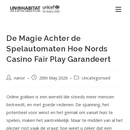
De Magie Achter de
Spelautomaten Hoe Nords
Casino Fair Play Garandeert
nanor
26th May 2026
Uncategorised
Online gokken is een wereld die steeds meer mensen
betreedt, en met goede redenen. De spanning, het
potentieel voor winst en het gemak om vanuit huis te
spelen, maken het aantrekkelijk. Maar te midden van al het
plezier rijst vaak de vraag: hoe weet u zeker dat een