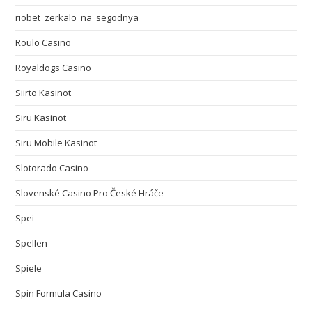
riobet_zerkalo_na_segodnya
Roulo Casino
Royaldogs Casino
Siirto Kasinot
Siru Kasinot
Siru Mobile Kasinot
Slotorado Casino
Slovenské Casino Pro České Hráče
Spei
Spellen
Spiele
Spin Formula Casino