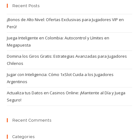
Recent Posts
¡Bonos de Alto Nivel: Ofertas Exclusivas para Jugadores VIP en
Perú!
Juega Inteligente en Colombia: Autocontrol y Límites en
Megapuesta
Domina los Giros Gratis: Estrategias Avanzadas para Jugadores
Chilenos
Jugar con Inteligencia: Cómo 1xSlot Cuida a los Jugadores
Argentinos
Actualiza tus Datos en Casinos Online: ¡Mantente al Día y Juega
Seguro!
Recent Comments
Categories