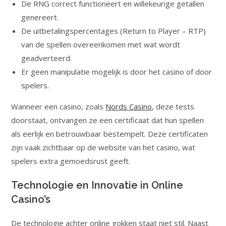
De RNG correct functioneert en willekeurige getallen
genereert.
De uitbetalingspercentages (Return to Player – RTP)
van de spellen overeenkomen met wat wordt
geadverteerd.
Er geen manipulatie mogelijk is door het casino of door
spelers.
Wanneer een casino, zoals
Nords Casino
, deze tests
doorstaat, ontvangen ze een certificaat dat hun spellen
als eerlijk en betrouwbaar bestempelt. Deze certificaten
zijn vaak zichtbaar op de website van het casino, wat
spelers extra gemoedsrust geeft.
Technologie en Innovatie in Online
Casino’s
De technologie achter online gokken staat niet stil. Naast