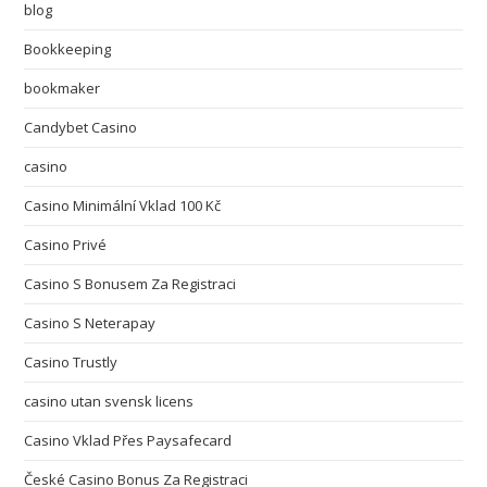
blog
Bookkeeping
bookmaker
Candybet Casino
casino
Casino Minimální Vklad 100 Kč
Casino Privé
Casino S Bonusem Za Registraci
Casino S Neterapay
Casino Trustly
casino utan svensk licens
Casino Vklad Přes Paysafecard
České Casino Bonus Za Registraci