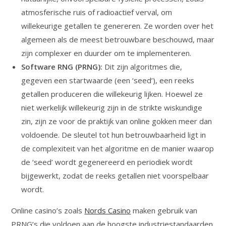
atmosferische ruis of radioactief verval, om
willekeurige getallen te genereren. Ze worden over het
algemeen als de meest betrouwbare beschouwd, maar
zijn complexer en duurder om te implementeren.
Software RNG (PRNG):
Dit zijn algoritmes die,
gegeven een startwaarde (een ‘seed’), een reeks
getallen produceren die willekeurig lijken. Hoewel ze
niet werkelijk willekeurig zijn in de strikte wiskundige
zin, zijn ze voor de praktijk van online gokken meer dan
voldoende. De sleutel tot hun betrouwbaarheid ligt in
de complexiteit van het algoritme en de manier waarop
de ‘seed’ wordt gegenereerd en periodiek wordt
bijgewerkt, zodat de reeks getallen niet voorspelbaar
wordt.
Online casino’s zoals
Nords Casino
maken gebruik van
PRNG’s die voldoen aan de hoogste industriestandaarden.