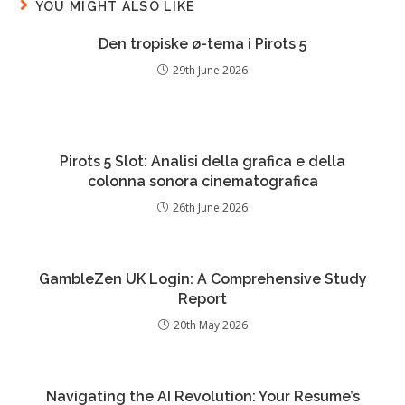
YOU MIGHT ALSO LIKE
Den tropiske ø-tema i Pirots 5
29th June 2026
Pirots 5 Slot: Analisi della grafica e della
colonna sonora cinematografica
26th June 2026
GambleZen UK Login: A Comprehensive Study
Report
20th May 2026
Navigating the AI Revolution: Your Resume’s