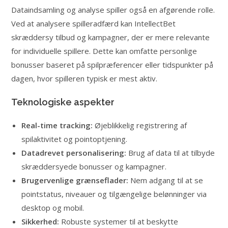
Dataindsamling og analyse spiller også en afgørende rolle.
Ved at analysere spilleradfærd kan IntellectBet
skræddersy tilbud og kampagner, der er mere relevante
for individuelle spillere. Dette kan omfatte personlige
bonusser baseret på spilpræferencer eller tidspunkter på
dagen, hvor spilleren typisk er mest aktiv.
Teknologiske aspekter
Real-time tracking:
Øjeblikkelig registrering af
spilaktivitet og pointoptjening.
Datadrevet personalisering:
Brug af data til at tilbyde
skræddersyede bonusser og kampagner.
Brugervenlige grænseflader:
Nem adgang til at se
pointstatus, niveauer og tilgængelige belønninger via
desktop og mobil.
Sikkerhed:
Robuste systemer til at beskytte