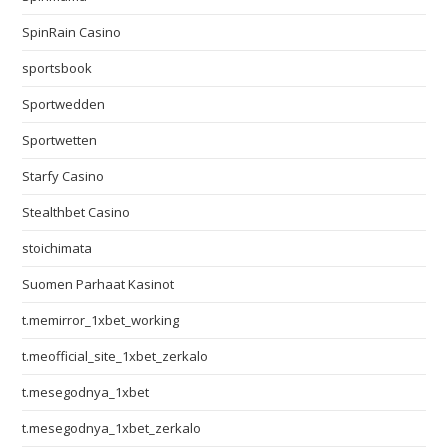
SpinRain Casino
sportsbook
Sportwedden
Sportwetten
Starfy Casino
Stealthbet Casino
stoichimata
Suomen Parhaat Kasinot
t.memirror_1xbet_working
t.meofficial_site_1xbet_zerkalo
t.mesegodnya_1xbet
t.mesegodnya_1xbet_zerkalo