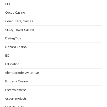
CIB
Cocoa Casino
Computers, Games
Crazy Tower Сasino
Dating Tips
Dazard Casino
EC
Education
elemporiodelvw.com.ar
Emperia Casino
Entertainment
escort projects