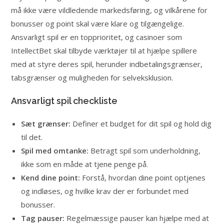
må ikke være vildledende markedsføring, og vilkårene for
bonusser og point skal være klare og tilgængelige.
Ansvarligt spil er en topprioritet, og casinoer som
IntellectBet skal tilbyde værktøjer til at hjælpe spillere
med at styre deres spil, herunder indbetalingsgrænser,
tabsgrænser og muligheden for selveksklusion.
Ansvarligt spil checkliste
Sæt grænser:
Definer et budget for dit spil og hold dig
til det.
Spil med omtanke:
Betragt spil som underholdning,
ikke som en måde at tjene penge på.
Kend dine point:
Forstå, hvordan dine point optjenes
og indløses, og hvilke krav der er forbundet med
bonusser.
Tag pauser:
Regelmæssige pauser kan hjælpe med at