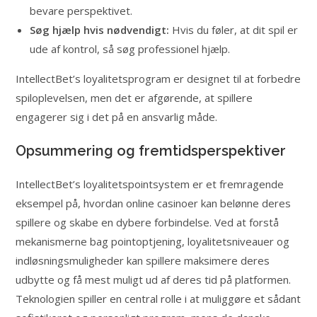
bevare perspektivet.
Søg hjælp hvis nødvendigt:
Hvis du føler, at dit spil er
ude af kontrol, så søg professionel hjælp.
IntellectBet’s loyalitetsprogram er designet til at forbedre
spiloplevelsen, men det er afgørende, at spillere
engagerer sig i det på en ansvarlig måde.
Opsummering og fremtidsperspektiver
IntellectBet’s loyalitetspointsystem er et fremragende
eksempel på, hvordan online casinoer kan belønne deres
spillere og skabe en dybere forbindelse. Ved at forstå
mekanismerne bag pointoptjening, loyalitetsniveauer og
indløsningsmuligheder kan spillere maksimere deres
udbytte og få mest muligt ud af deres tid på platformen.
Teknologien spiller en central rolle i at muliggøre et sådant