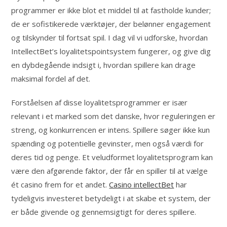
programmer er ikke blot et middel til at fastholde kunder;
de er sofistikerede værktøjer, der belønner engagement
og tilskynder til fortsat spil. I dag vil vi udforske, hvordan
IntellectBet’s loyalitetspointsystem fungerer, og give dig
en dybdegående indsigt i, hvordan spillere kan drage
maksimal fordel af det.
Forståelsen af disse loyalitetsprogrammer er især
relevant i et marked som det danske, hvor reguleringen er
streng, og konkurrencen er intens. Spillere søger ikke kun
spænding og potentielle gevinster, men også værdi for
deres tid og penge. Et veludformet loyalitetsprogram kan
være den afgørende faktor, der får en spiller til at vælge
ét casino frem for et andet.
Casino intellectBet
har
tydeligvis investeret betydeligt i at skabe et system, der
er både givende og gennemsigtigt for deres spillere.