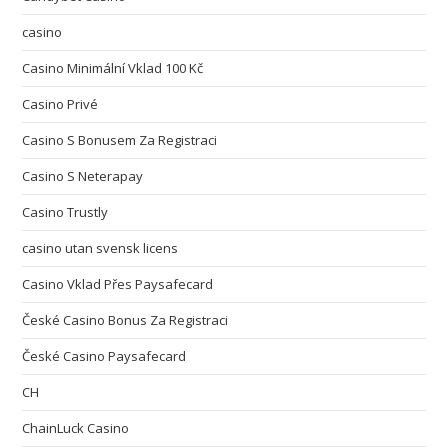
casino
Casino Minimální Vklad 100 Kč
Casino Privé
Casino S Bonusem Za Registraci
Casino S Neterapay
Casino Trustly
casino utan svensk licens
Casino Vklad Přes Paysafecard
České Casino Bonus Za Registraci
České Casino Paysafecard
CH
ChainLuck Casino