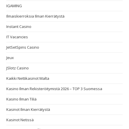
IGAMING
Ilmaiskierroksia Ilman Kierrätystä
Instant Casino
IT Vacancies
JetSetSpins Casino
Jeux
JSlotz Casino
Kaikki Nettikasinot Malta
Kasino Ilman Rekisteröitymistä 2026 – TOP 3 Suomessa
Kasino Ilman Tiliä
Kasinot Ilman Kierrätystä
Kasinot Netissä