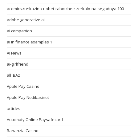
acomics.ru~kazino-riobet-rabotchee-zerkalo-na-segodnya 100
adobe generative ai
ai companion
ai in finance examples 1
AI News
ai-girlfriend
all_BAz
Apple Pay Casino
Apple Pay Nettikasinot
articles
Automaty Online Paysafecard
Bananzia Casino